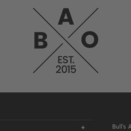
+
Bull’s 