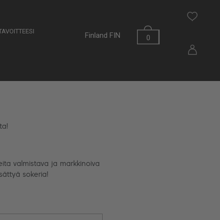
AVOITTEESI
Finland
FIN
0
ta!
eita valmistava ja markkinoiva
sättyä sokeria!