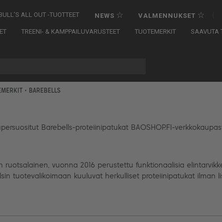
☆
☆
{
BULL’S ALL OUT -TUOTTEET
NEWS
VALMENNUKSET
ET
TREENI- & KAMPPAILUVARUSTEET
TUOTEMERKIT
SAAVUTA T
EMERKIT
• BAREBELLS
persuositut Barebells-proteiinipatukat BAOSHOP.FI-verkkokaupas
n ruotsalainen, vuonna 2016 perustettu funktionaalisia elintarvikk
llsin tuotevalikoimaan kuuluvat herkulliset proteiinipatukat ilman li