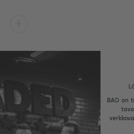
+
L
BAO on ti
tavo
verkkova