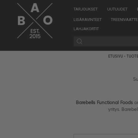
TARJOUKSET
UUTUUDET
LISÄRAVINTEET
TREENIVAATTE
LAHJAKORTIT
ETUSIVU
•
TUOT
Su
Barebells Functional Foods
o
yritys. Barebe