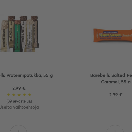
lls Proteiinipatukka, 55 g
Barebells Salted P
Caramel, 55 g
2.99 €
★
★
★
★
★
2.99 €
(39 arvostelua)
Useita vaihtoehtoja