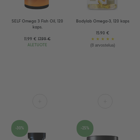
SELF Omega 3 Fish Oil, 120
Bodylab Omega-3, 120 kaps
kaps.
15.90 €
11.99 €
17.99 €
★
★
★
★
★
(8 arvostelua)
ALETUOTE
+
+
-30%
-25%