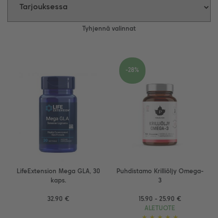
Tyhjennä valinnat
-28%
LifeExtension Mega GLA, 30
Puhdistamo Krilliöljy Omega-
kaps.
3
32.90 €
15.90 - 25.90 €
ALETUOTE
★
★
★
★
★