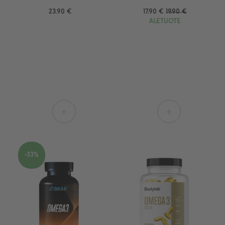
23.90 €
17.90 €
19.90 €
ALETUOTE
+
+
-33%