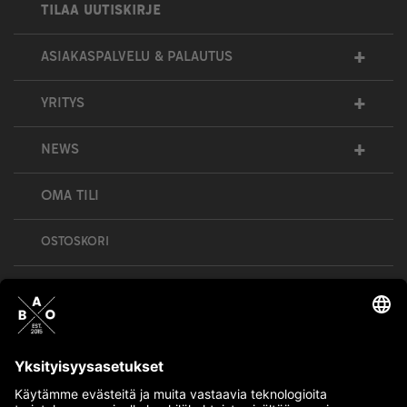
TILAA UUTISKIRJE
+
ASIAKASPALVELU & PALAUTUS
+
YRITYS
+
NEWS
OMA TILI
OSTOSKORI
Bull’s All Out is social – follow us and show
your passion!