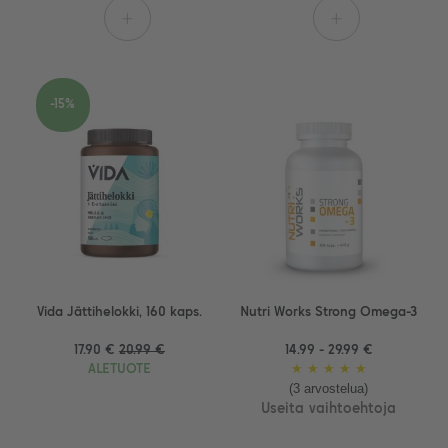
+
+
-15%
Vida Jättihelokki, 160 kaps.
Nutri Works Strong Omega-3
17.90 €
20.99 €
14.99 - 29.99 €
ALETUOTE
★
★
★
★
★
(3 arvostelua)
Useita vaihtoehtoja