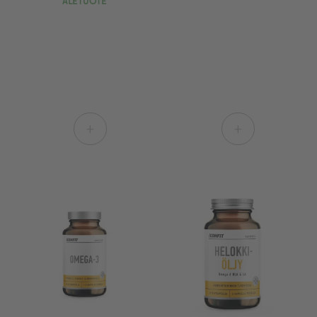
ALETUOTE
+
+