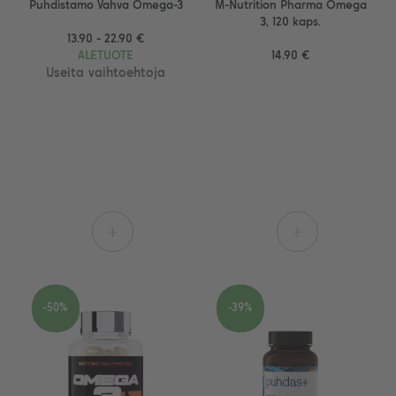
Puhdistamo Vahva Omega-3
M-Nutrition Pharma Omega
3, 120 kaps.
13.90 - 22.90 €
ALETUOTE
14.90 €
Useita vaihtoehtoja
+
+
-50%
-39%