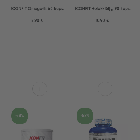
ICONFIT Omega-3, 60 kaps.
ICONFIT Helokkiöljy, 90 kaps.
8.90 €
10.90 €
+
+
-38%
-52%