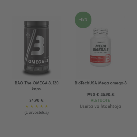
-45%
BAO The OMEGA-3, 120
BioTechUSA Mega omega-3
kaps.
19.90 €
35.90 €
24.90 €
ALETUOTE
★
★
★
★
★
Useita vaihtoehtoja
(1 arvostelua)