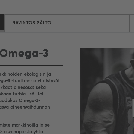
RAVINTOSISÄLTÖ
y Omega-3
kkinoiden ekologisin ja
ega-3
-tuotteessa yhdistyvät
ukkaat ainesosat sekä
kaan turhia lisä- tai
laadukas Omega-3-
rasva-aineenvaihdunnan
miste markkinoilla ja se
3-rasvahapoista yhtä