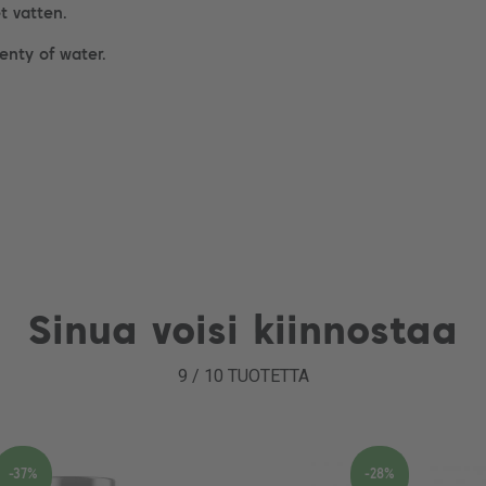
 vatten.
enty of water.
Sinua voisi kiinnostaa
9
/
10
TUOTETTA
-37%
-28%