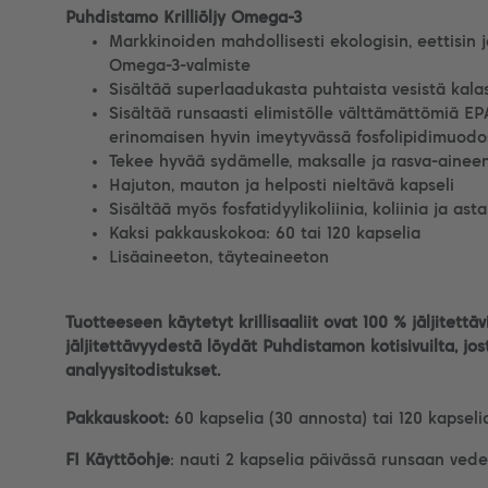
Puhdistamo Krilliöljy Omega-3
Markkinoiden mahdollisesti ekologisin, eettisin j
Omega-3-valmiste
Sisältää superlaadukasta puhtaista vesistä kalast
Sisältää runsaasti elimistölle välttämättömiä E
erinomaisen hyvin imeytyvässä fosfolipidimuodo
Tekee hyvää sydämelle, maksalle ja rasva-ainee
Hajuton, mauton ja helposti nieltävä kapseli
Sisältää myös fosfatidyylikoliinia, koliinia ja ast
Kaksi pakkauskokoa: 60 tai 120 kapselia
Lisäaineeton, täyteaineeton
Tuotteeseen käytetyt krillisaaliit ovat 100 % jäljitettäv
jäljitettävyydestä löydät Puhdistamon kotisivuilta, j
analyysitodistukset.
Pakkauskoot:
60 kapselia (30 annosta) tai 120 kapseli
FI Käyttöohje
: nauti 2 kapselia päivässä runsaan vede