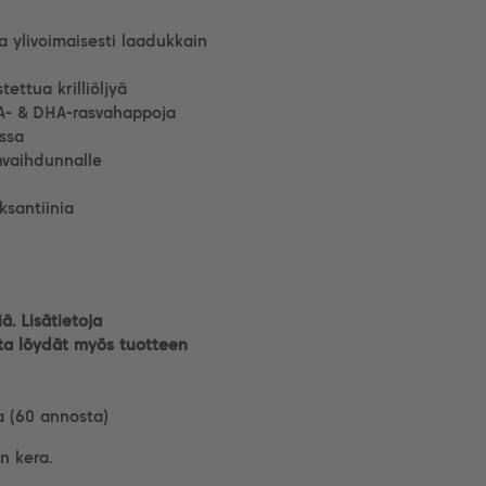
a ylivoimaisesti laadukkain
ettua krilliöljyä
PA- & DHA-rasvahappoja
ssa
nvaihdunnalle
aksantiinia
iä. Lisätietoja
osta löydät myös tuotteen
a (60 annosta)
n kera.