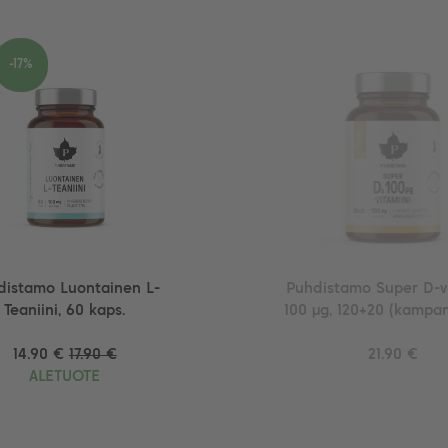
-17%
distamo Luontainen L-
Puhdistamo Super D-vi
Teaniini, 60 kaps.
100 µg, 120+20 (kampa
14.90 €
17.90 €
21.90 €
ALETUOTE