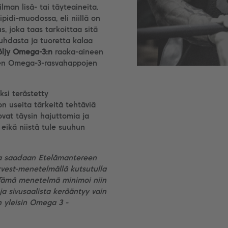
man lisä- tai täyteaineita.
pidi-muodossa, eli niillä on
, joka taas tarkoittaa sitä
puhdasta ja tuoretta kalaa
öljy Omega-3:n
raaka-aineen
nen Omega-3-rasvahappojen
ksi terästetty
la on useita tärkeitä tehtäviä
ovat täysin hajuttomia ja
eikä niistä tule suuhun
oka saadaan Etelämantereen
vest-menetelmällä kutsutulla
ä. Tämä menetelmä minimoi niin
ja sivusaalista kerääntyy vain
 yleisin Omega 3 -