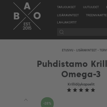
TARJOUKSET
UUTUUDET
LISÄRAVINTEET
TREENIVAATTE
LAHJAKORTIT
ETUSIVU
•
LISÄRAVINTEET
•
TERV
Puhdistamo Krill
Omega-3
Krilliöljykapselit
-28%