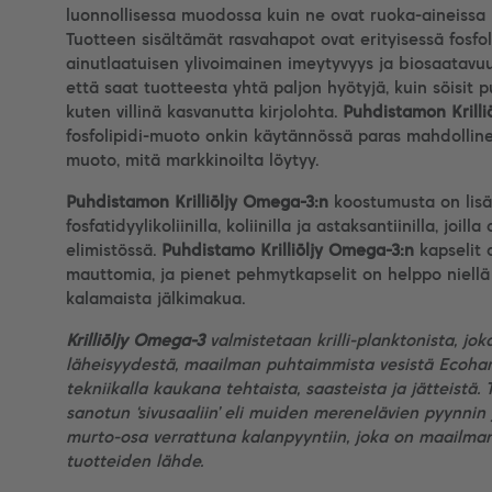
luonnollisessa muodossa kuin ne ovat ruoka-aineissa il
Tuotteen sisältämät rasvahapot ovat erityisessä fosfoli
ainutlaatuisen ylivoimainen imeytyvyys ja biosaatavuus
että saat tuotteesta yhtä paljon hyötyjä, kuin söisit 
kuten villinä kasvanutta kirjolohta.
Puhdistamon Krilli
fosfolipidi-muoto onkin käytännössä paras mahdolli
muoto, mitä markkinoilta löytyy.
Puhdistamon Krilliöljy Omega-3:n
koostumusta on lisä
fosfatidyylikoliinilla, koliinilla ja astaksantiinilla, joil
elimistössä.
Puhdistamo Krilliöljy Omega-3:n
kapselit 
mauttomia, ja pienet pehmytkapselit on helppo niellä 
kalamaista jälkimakua.
Krilliöljy
Omega-3
valmistetaan krilli-planktonista, j
läheisyydestä, maailman puhtaimmista vesistä Ecohar
tekniikalla kaukana tehtaista, saasteista ja jätteist
sanotun ‘sivusaaliin’ eli muiden merenelävien pyynnin 
murto-osa verrattuna kalanpyyntiin, joka on maailman
tuotteiden lähde.