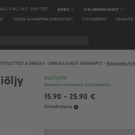
☆
☆
{
BULL’S ALL OUT -TUOTTEET
NEWS
VALMENNUKSET
ET
TREENI- & KAMPPAILUVARUSTEET
TUOTEMERKIT
SAAVUTA T
EYSTUOTTEET & OMEGA-3
•
OMEGA-3 & MUUT RASVAHAPOT
•
Puhdistamo Kril
iöljy
ALETUOTE
Alennus voimassa toistaiseksi
15.90 - 25.90 €
Hintahistoria