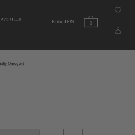
AVOITTEESI
Finland
FIN
0
liöljy Omega-3