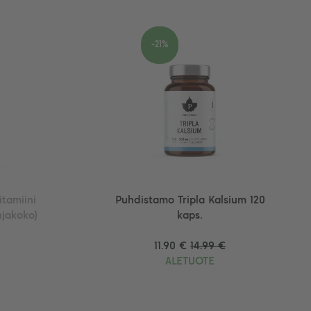
-21%
tamiini
Puhdistamo Tripla Kalsium 120
njakoko)
kaps.
11.90 €
14.99 €
ALETUOTE