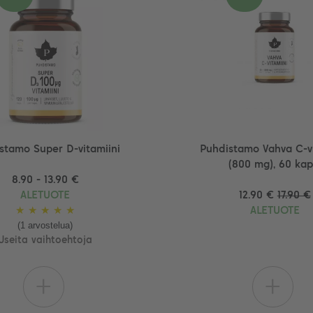
stamo Super D-vitamiini
Puhdistamo Vahva C-vi
(800 mg), 60 kap
8.90 - 13.90 €
ALETUOTE
12.90 €
17.90 €
★
★
★
★
★
ALETUOTE
(1 arvostelua)
Useita vaihtoehtoja
+
+