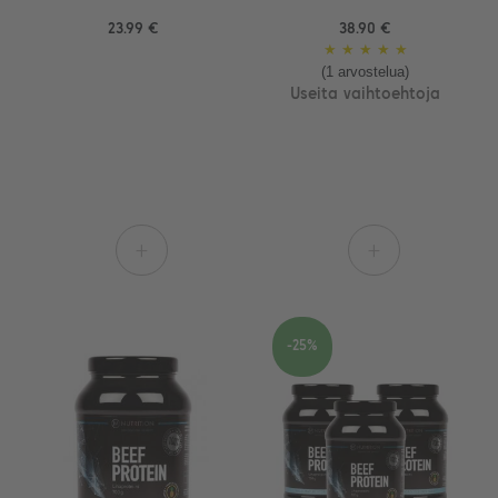
23.99 €
38.90 €
★
★
★
★
★
(1 arvostelua)
Useita vaihtoehtoja
+
+
-25%