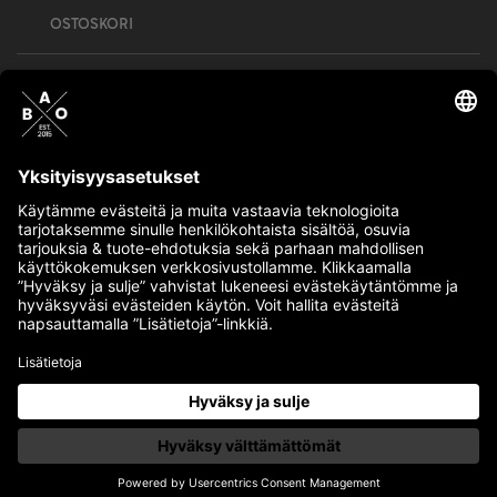
OSTOSKORI
Bull’s All Out is social – follow us and show
your passion!
BULLMENTULA.FI