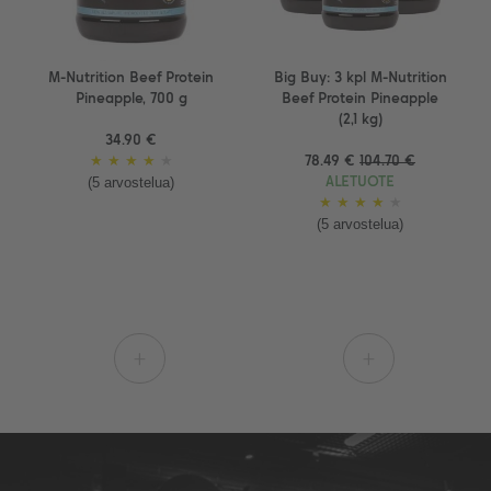
M-Nutrition Beef Protein
Big Buy: 3 kpl M-Nutrition
Pineapple, 700 g
Beef Protein Pineapple
(2,1 kg)
34.90 €
★
★
★
★
★
78.49 €
104.70 €
(5 arvostelua)
ALETUOTE
★
★
★
★
★
(5 arvostelua)
+
+