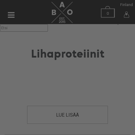
Finland
0
▼
Lihaproteiinit
LUE LISÄÄ