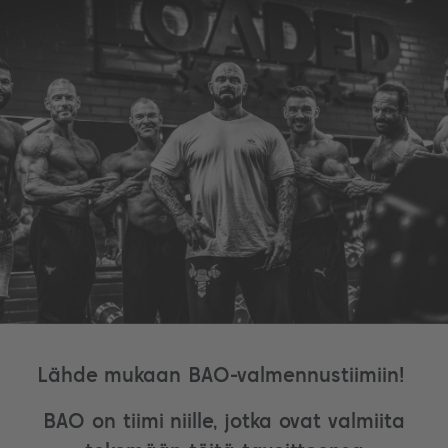
Lähde mukaan BAO-valmennustiimiin!
BAO on tiimi niille, jotka ovat valmiita