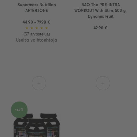
Supermass Nutrition
BAO The PRE-INTRA
AFTERZONE
WORKOUT With Stim, 500 g,
Dynamic Fruit
44.90 - 79.90 €
★
★
★
★
★
42.90 €
(57 arvostelua)
Useita vaihtoehtoja
+
+
-25%