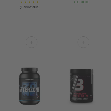
★
★
★
★
★
ALETUOTE
(1 arvostelua)
+
+