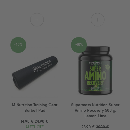
ei pysähdy kokeneemmallakaan treenaajalla.
KATSO VALMENNUKSEMME
+
+
-40%
-40%
M-Nutrition Training Gear
Supermass Nutrition Super
Barbell Pad
Amino Recovery 500 g,
Lemon-Lime
14.90 €
24.90 €
ALETUOTE
23.90 €
39.90 €