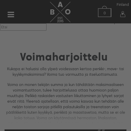
Finland
0
▼
Voimaharjoittelu
Kukapa ei haluaisi olla ylpeä voidessaan kertoa penkki-, mave- tai
kyykkymaksiminsa? Voima tuo varmuutta ja itseluottamusta.
Voima on monen tekijän summa ja kun tähdätään maksimaaliseen
voimantuottoon, tulee harjoittelussa ottaa huomioon paljon
muuttujia. Pelkkä raskaiden vastusten liikuttaminen ja lyhyet sarjat
eivät riitä. Yleensä ajatellaan, että voima kasvaa kun tehdään alle
neljän toiston sarjoja pitkillä palautuksilla ja treenataan vain
pääliikkeitä kuten kyykkyä, penkkiä ja maastavetoa, mutta se ei ole
koko totuus. Voima on käytännössä hermoston, lihaksiston,
tukielimistön sekä tekniikan kykyä tehdä saumatonta yhteistyötä
mahdollisimman taloudellisesti. Kehittääkseen maksimivoimaa