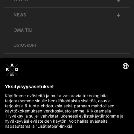
+
+
NEWS
OMA TILI
OSTOSKORI
Bull’s All Out is social – follow us and show
your passion!
BULLMENTULA.FI