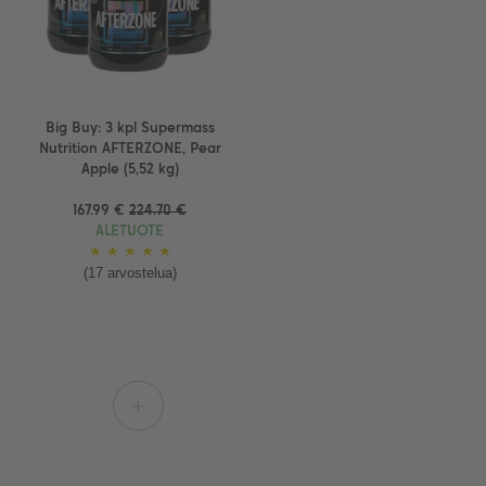
Big Buy: 3 kpl Supermass
Nutrition AFTERZONE, Pear
Apple (5,52 kg)
167.99 €
224.70 €
ALETUOTE
★
★
★
★
★
(17 arvostelua)
+