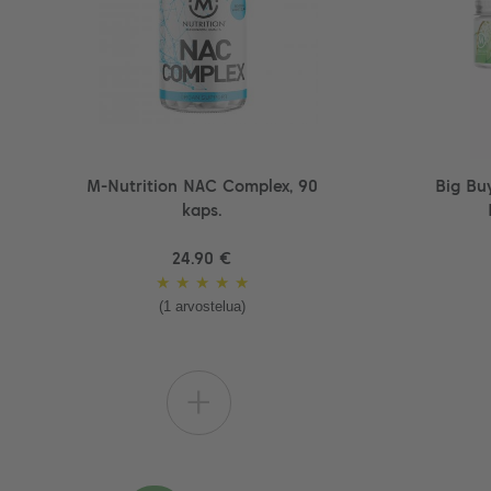
M-Nutrition NAC Complex, 90
Big Buy
kaps.
24.90 €
★
★
★
★
★
(1 arvostelua)
+