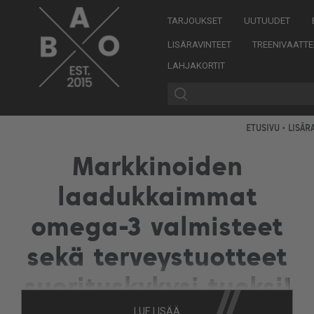
TARJOUKSET
UUTUUDET
LISÄRAVINTEET
TREENIVAATTE
LAHJAKORTIT
ETUSIVU
•
LISÄR
Markkinoiden
laadukkaimmat
omega-3 valmisteet
sekä terveystuotteet
suorituskykysi tueksi!
LUE LISÄÄ