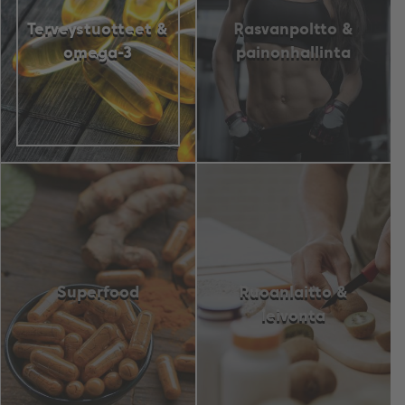
Terveystuotteet &
Rasvanpoltto &
omega-3
painonhallinta
Superfood
Ruoanlaitto &
leivonta