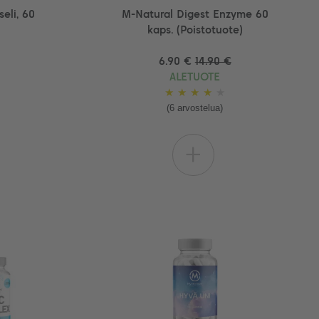
eli, 60
M-Natural Digest Enzyme 60
kaps. (Poistotuote)
6.90 €
14.90 €
ALETUOTE
★
★
★
★
★
(6 arvostelua)
+