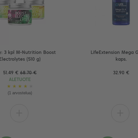
: 3 kpl M-Nutrition Boost
LifeExtension Mega G
Electrolytes (510 g)
kaps.
51.49 €
68.70 €
32.90 €
ALETUOTE
★
★
★
★
★
(1 arvostelua)
+
+