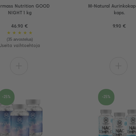
rmass Nutrition GOOD
M-Natural Aurinkokaps
NIGHT 1 kg
kaps.
46.90 €
9.90 €
★
★
★
★
★
(35 arvostelua)
Useita vaihtoehtoja
+
+
-25%
-25%