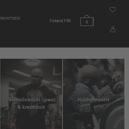
AVOITTEESI
Finland
FIN
0
Tehonlisääjät (pwo)
Hiilihydraatit
& kreatiinit