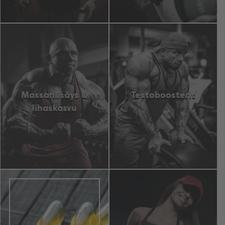
Massanlisäys &
Testoboosterit
lihaskasvu