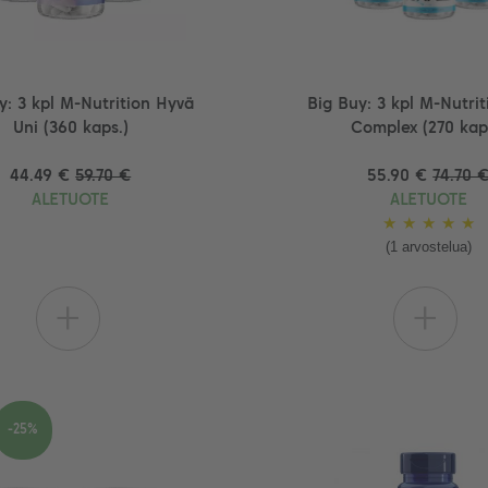
y: 3 kpl M-Nutrition Hyvä
Big Buy: 3 kpl M-Nutri
Uni (360 kaps.)
Complex (270 kap
44.49 €
59.70 €
55.90 €
74.70 
ALETUOTE
ALETUOTE
★
★
★
★
★
(1 arvostelua)
+
+
-25%