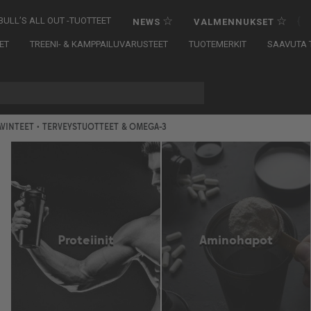
☆
☆
{
BULL’S ALL OUT -TUOTTEET
NEWS
VALMENNUKSET
ET
TREENI- & KAMPPAILUVARUSTEET
TUOTEMERKIT
SAAVUTA T
AVINTEET
• TERVEYSTUOTTEET & OMEGA-3
Proteiinit
Aminohapot