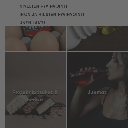
NIVELTEN HYVINVOINTI
Ateriankorvikkeet
Vitamiinit &
IHON JA HIUSTEN HYVINVOINTI
kivennäisaineet
UNEN LAATU
SYDÄNTERVEYS
VIREYSTILA & KESKITTYMISKYKY
VASTUSTUSKYKY
NESTEYTYS
YLEISTERVEYS
KAIKKI TERVEYSTUOTTEET & OMEGA-3
Proteiinipatukat &
Juomat
KAIKKI LISÄRAVINTEET
herkut