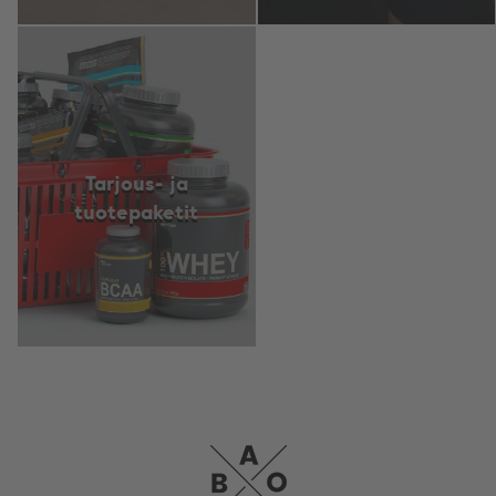
Tarjous- ja
tuotepaketit