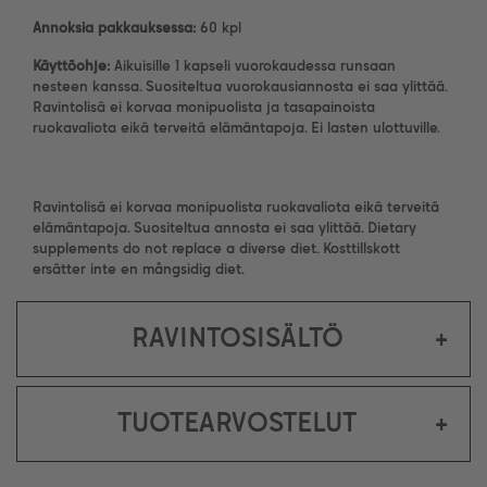
Annoksia pakkauksessa:
60 kpl
Käyttöohje:
Aikuisille 1 kapseli vuorokaudessa runsaan
nesteen kanssa. Suositeltua vuorokausiannosta ei saa ylittää.
Ravintolisä ei korvaa monipuolista ja tasapainoista
ruokavaliota eikä terveitä elämäntapoja. Ei lasten ulottuville.
Ravintolisä ei korvaa monipuolista ruokavaliota eikä terveitä
elämäntapoja. Suositeltua annosta ei saa ylittää. Dietary
supplements do not replace a diverse diet. Kosttillskott
ersätter inte en mångsidig diet.
RAVINTOSISÄLTÖ
+
TUOTEARVOSTELUT
+