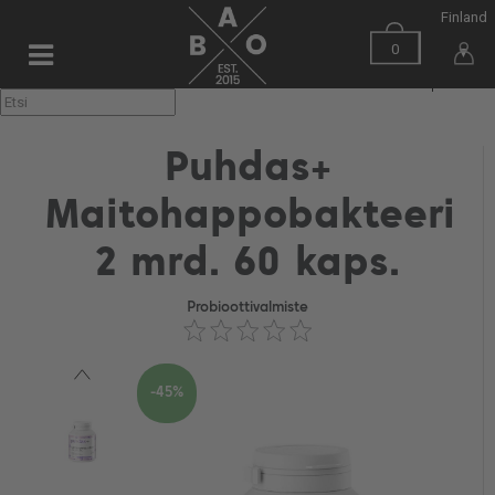
Finland
0
▼
Puhdas+
Maitohappobakteeri
2 mrd. 60 kaps.
Probioottivalmiste
-45%