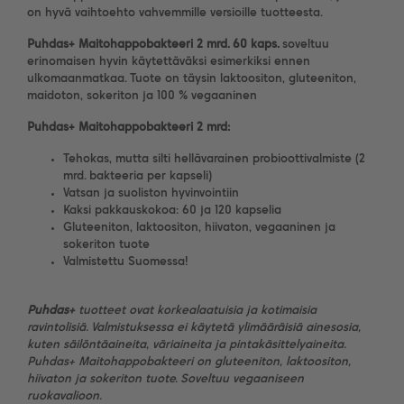
on hyvä vaihtoehto vahvemmille versioille tuotteesta.
Puhdas+ Maitohappobakteeri 2 mrd. 60 kaps.
soveltuu
erinomaisen hyvin käytettäväksi esimerkiksi ennen
ulkomaanmatkaa. Tuote on täysin laktoositon, gluteeniton,
maidoton, sokeriton ja 100 % vegaaninen
Puhdas+ Maitohappobakteeri 2 mrd:
Tehokas, mutta silti hellävarainen probioottivalmiste (2
mrd. bakteeria per kapseli)
Vatsan ja suoliston hyvinvointiin
Kaksi pakkauskokoa: 60 ja 120 kapselia
Gluteeniton, laktoositon, hiivaton, vegaaninen ja
sokeriton tuote
Valmistettu Suomessa!
Puhdas+
tuotteet ovat korkealaatuisia ja kotimaisia
ravintolisiä. Valmistuksessa ei käytetä ylimääräisiä ainesosia,
kuten säilöntäaineita, väriaineita ja pintakäsittelyaineita.
Puhdas+ Maitohappobakteeri on gluteeniton, laktoositon,
hiivaton ja sokeriton tuote. Soveltuu vegaaniseen
ruokavalioon.