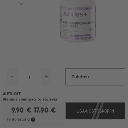
-
+
Puhdas+
Maitohappobakteeri 2
ALETUOTE
Alennus voimassa toistaiseksi
9.90 €
17.90 €
LISÄÄ OSTOSKORIIN
mrd. 60 kaps.
Hintahistoria