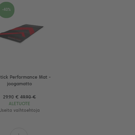
-40%
tick Performance Mat -
joogamatto
29.90 €
49.90 €
ALETUOTE
Useita vaihtoehtoja