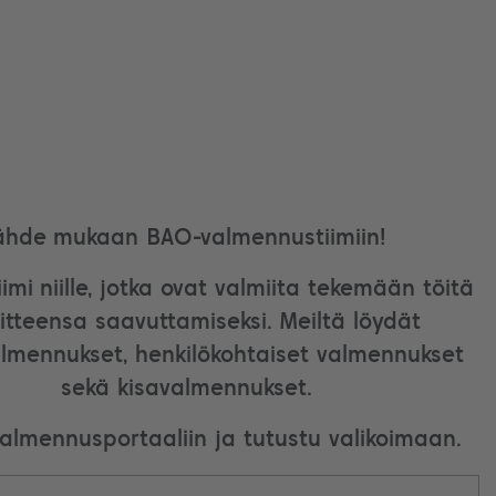
ähde mukaan BAO-valmennustiimiin!
imi niille, jotka ovat valmiita tekemään töitä
itteensa saavuttamiseksi. Meiltä löydät
lmennukset, henkilökohtaiset valmennukset
sekä kisavalmennukset.
valmennusportaaliin ja tutustu valikoimaan.