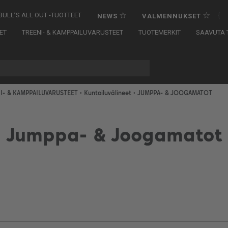
☆
☆
{
BULL’S ALL OUT -TUOTTEET
NEWS
VALMENNUKSET
ET
TREENI- & KAMPPAILUVARUSTEET
TUOTEMERKIT
SAAVUTA T
I- & KAMPPAILUVARUSTEET
•
Kuntoiluvälineet
• JUMPPA- & JOOGAMATOT
Jumppa- & Joogamatot