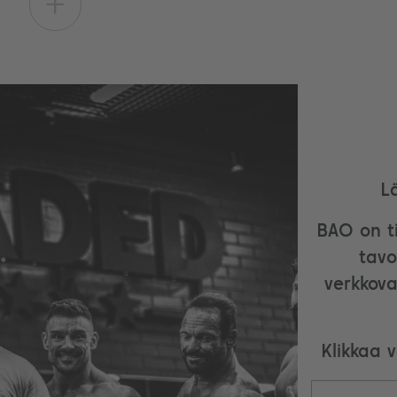
+
L
BAO on ti
tavo
verkkova
Klikkaa 