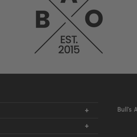
+
Bull’s 
+