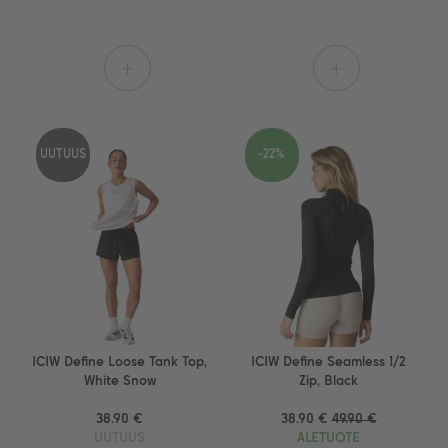
+
+
UUTUUS
-22%
ICIW Define Loose Tank Top,
ICIW Define Seamless 1/2
White Snow
Zip, Black
38.90 €
38.90 €
49.90 €
UUTUUS
ALETUOTE