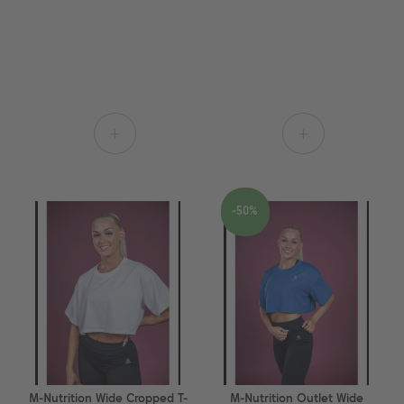
+
+
-50%
M-Nutrition Wide Cropped T-
M-Nutrition Outlet Wide