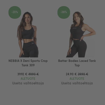
-20%
-38%
NEBBIA X Deni Sports Crop
Better Bodies Laced Tank
Tank 309
Top
39.92 €
49.90 €
24.90 €
39.90 €
ALETUOTE
ALETUOTE
Useita vaihtoehtoja
Useita vaihtoehtoja