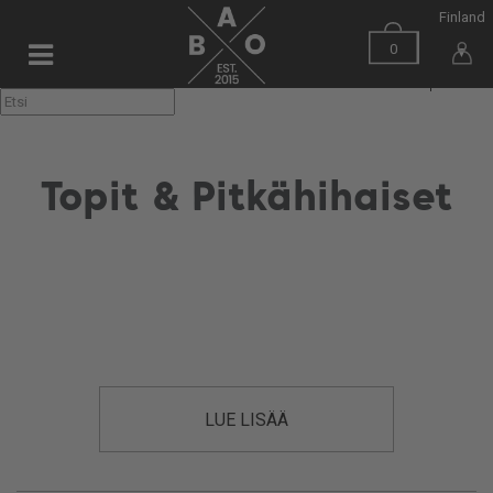
Finland
0
▼
Topit & Pitkähihaiset
LUE LISÄÄ