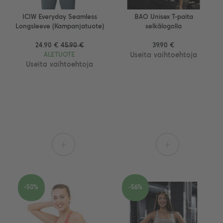
ICIW Everyday Seamless
BAO Unisex T-paita
Longsleeve (Kampanjatuote)
selkälogolla
24.90 €
45.90 €
39.90 €
ALETUOTE
Useita vaihtoehtoja
Useita vaihtoehtoja
+
+
-50%
-56%