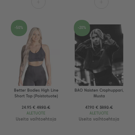
+
+
-50%
-20%
Better Bodies High Line
BAO Naisten Crophuppari,
Short Top (Poistotuote)
Musta
24.95 €
49.90 €
47.90 €
59.90 €
ALETUOTE
ALETUOTE
Useita vaihtoehtoja
Useita vaihtoehtoja