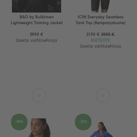
BAO by Bulkkinen
ICIW Everyday Seamless
Lightweight Training Jacket
Tank Top (Kampanjatuote)
59.90 €
21.90 €
39.90 €
Useita vaihtoehtoja
ALETUOTE
Useita vaihtoehtoja
+
+
-44%
-22%