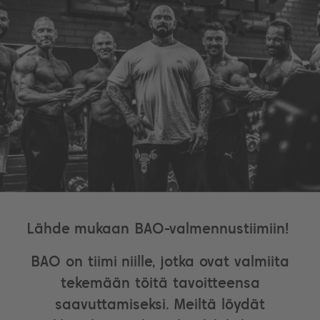
Lähde mukaan BAO-valmennustiimiin!
BAO on tiimi niille, jotka ovat valmiita
tekemään töitä tavoitteensa
saavuttamiseksi. Meiltä löydät