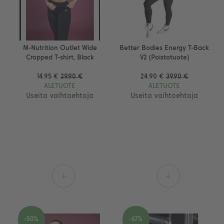
M-Nutrition Outlet Wide
Better Bodies Energy T-Back
Cropped T-shirt, Black
V2 (Poistotuote)
14.95 €
29.90 €
24.90 €
39.90 €
ALETUOTE
ALETUOTE
Useita vaihtoehtoja
Useita vaihtoehtoja
+
+
-50%
-67%