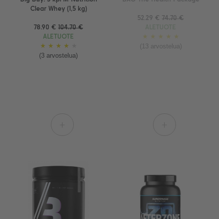
Clear Whey (1,5 kg)
52.29 €
74.70 €
78.90 €
104.70 €
ALETUOTE
ALETUOTE
★
★
★
★
★
(13 arvostelua)
★
★
★
★
★
(3 arvostelua)
+
+