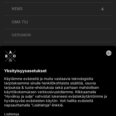
+
NEWS
OMA TILI
OSTOSKORI
Bull’s All Out is social – follow us and show
your passion!
BULLMENTULA.FI