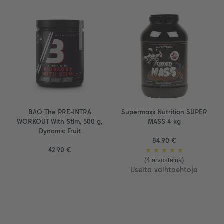
BAO The PRE-INTRA
Supermass Nutrition SUPER
WORKOUT With Stim, 500 g,
MASS 4 kg
Dynamic Fruit
84.90 €
42.90 €
★
★
★
★
★
(4 arvostelua)
Useita vaihtoehtoja