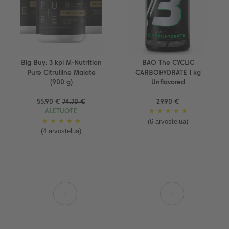
Big Buy: 3 kpl M-Nutrition
BAO The CYCLIC
Pure Citrulline Malate
CARBOHYDRATE 1 kg
(900 g)
Unflavored
55.90 €
74.70 €
29.90 €
ALETUOTE
★
★
★
★
★
(6 arvostelua)
★
★
★
★
★
(4 arvostelua)
+
+