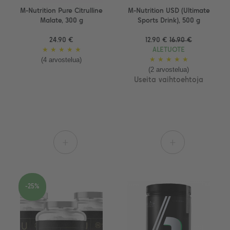
M-Nutrition Pure Citrulline
M-Nutrition USD (Ultimate
Malate, 300 g
Sports Drink), 500 g
24.90 €
12.90 €
16.90 €
★
★
★
★
★
ALETUOTE
(4 arvostelua)
★
★
★
★
★
(2 arvostelua)
Useita vaihtoehtoja
+
+
-25%