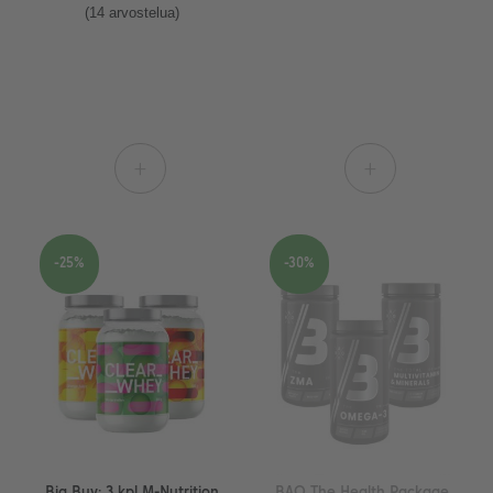
(14 arvostelua)
+
+
-25%
-30%
Big Buy: 3 kpl M-Nutrition
BAO The Health Package