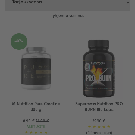
Tyhjennä valinnat
-40%
M-Nutrition Pure Creatine
Supermass Nutrition PRO
300 g
BURN 180 kaps.
8.90 €
14.90 €
39.90 €
ALETUOTE
★
★
★
★
★
(42 arvostelua)
★
★
★
★
★