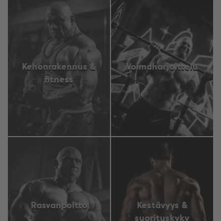
Kehonrakennus &
Voimaharjoittelu
fitness
Rasvanpoltto
Kestävyys &
suorituskyky