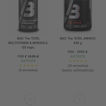
BAO The TOTAL
BAO The TOTAL AMINOS
MULTIVITAMIN & MINERALS,
450 g
120 kaps.
17.90 - 29.90 €
17.43 €
24.90 €
ALETUOTE
ALETUOTE
★
★
★
★
★
(16 arvostelua)
★
★
★
★
★
(5 arvostelua)
Useita vaihtoehtoja
+
+