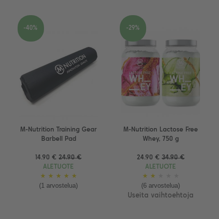
-40%
-29%
M-Nutrition Training Gear
M-Nutrition Lactose Free
Barbell Pad
Whey, 750 g
14.90 €
24.90 €
24.90 €
34.90 €
ALETUOTE
ALETUOTE
★
★
★
★
★
★
★
★
★
★
(1 arvostelua)
(6 arvostelua)
Useita vaihtoehtoja