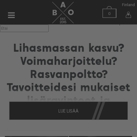
Finland
0
▼
Lihasmassan kasvu?
Voimaharjoittelu?
Rasvanpoltto?
Tavoitteidesi mukaiset
lisäravinteet ja
LUE LISÄÄ
varusteet täältä!