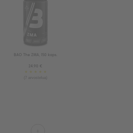
BAO The ZMA, 150 kaps.
24.90 €
★
★
★
★
★
(7 arvostelua)
+