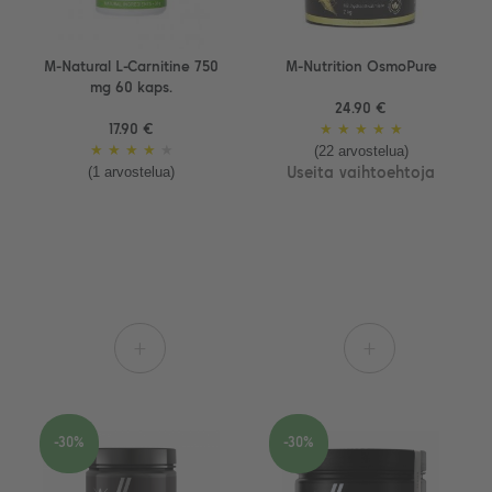
M-Natural L-Carnitine 750
M-Nutrition OsmoPure
mg 60 kaps.
24.90 €
17.90 €
★
★
★
★
★
(22 arvostelua)
★
★
★
★
★
(1 arvostelua)
Useita vaihtoehtoja
+
+
-30%
-30%