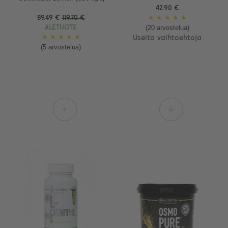
42.90 €
89.49 €
119.70 €
★
★
★
★
★
(20 arvostelua)
ALETUOTE
★
★
★
★
★
Useita vaihtoehtoja
(5 arvostelua)
+
+