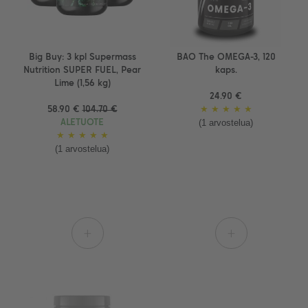
Big Buy: 3 kpl Supermass
BAO The OMEGA-3, 120
Nutrition SUPER FUEL, Pear
kaps.
Lime (1,56 kg)
24.90 €
58.90 €
104.70 €
★
★
★
★
★
(1 arvostelua)
ALETUOTE
★
★
★
★
★
(1 arvostelua)
+
+