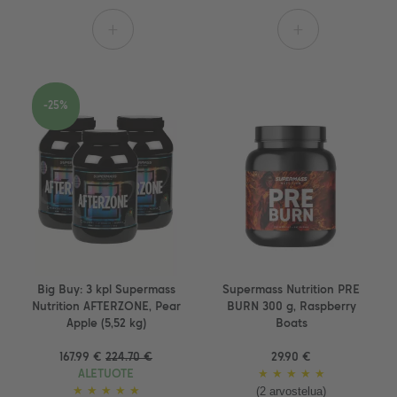
+
+
-25%
Big Buy: 3 kpl Supermass
Supermass Nutrition PRE
Nutrition AFTERZONE, Pear
BURN 300 g, Raspberry
Apple (5,52 kg)
Boats
167.99 €
224.70 €
29.90 €
ALETUOTE
★
★
★
★
★
(2 arvostelua)
★
★
★
★
★