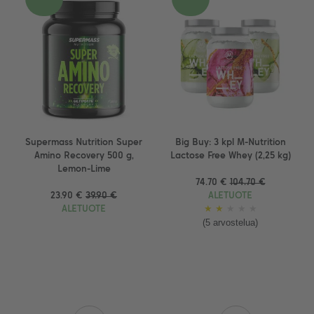
Supermass Nutrition Super
Big Buy: 3 kpl M-Nutrition
Amino Recovery 500 g,
Lactose Free Whey (2,25 kg)
Lemon-Lime
74.70 €
104.70 €
23.90 €
39.90 €
ALETUOTE
ALETUOTE
★
★
★
★
★
(5 arvostelua)