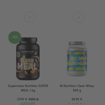
+
+
-30%
Supermass Nutrition SUPER
M-Nutrition Clear Whey,
MEAL 1 kg
500 g
27.90 €
39.90 €
34.90 €
ALETUOTE
★
★
★
★
★