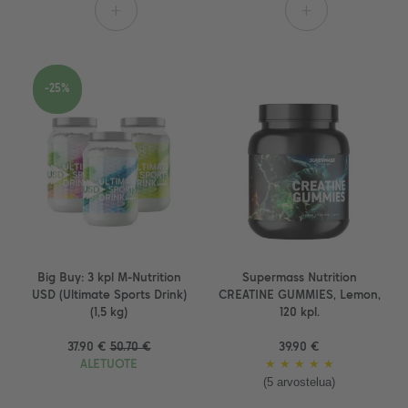
+
+
-25%
Big Buy: 3 kpl M-Nutrition
Supermass Nutrition
USD (Ultimate Sports Drink)
CREATINE GUMMIES, Lemon,
(1,5 kg)
120 kpl.
37.90 €
50.70 €
39.90 €
ALETUOTE
★
★
★
★
★
(5 arvostelua)