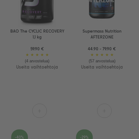
BAO The CYCLIC RECOVERY
Supermass Nutrition
1,1 kg
AFTERZONE
59.90 €
44.90 - 79.90 €
★
★
★
★
★
★
★
★
★
★
(4 arvostelua)
(57 arvostelua)
Useita vaihtoehtoja
Useita vaihtoehtoja
+
+
-40%
-29%