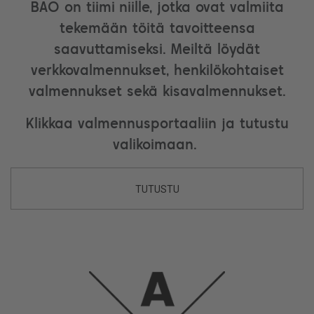
BAO on tiimi niille, jotka ovat valmiita
tekemään töitä tavoitteensa
saavuttamiseksi. Meiltä löydät
verkkovalmennukset, henkilökohtaiset
valmennukset sekä kisavalmennukset.
Klikkaa valmennusportaaliin ja tutustu
valikoimaan.
TUTUSTU