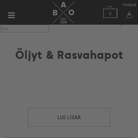
Finland
0
▼
Öljyt & Rasvahapot
LUE LISÄÄ