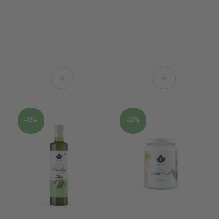
+
+
-22%
-20%