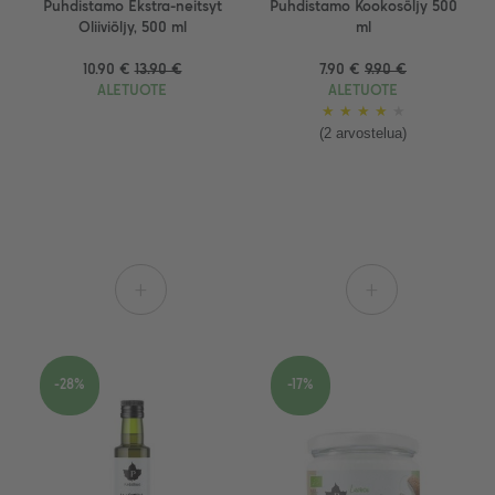
Puhdistamo Ekstra-neitsyt
Puhdistamo Kookosöljy 500
Oliiviöljy, 500 ml
ml
10.90 €
13.90 €
7.90 €
9.90 €
ALETUOTE
ALETUOTE
★
★
★
★
★
(2 arvostelua)
+
+
-28%
-17%