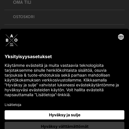
OMA TILI
OSTOSKORI
Bull’s All Out is social – follow us and show
your passion!
BULLMENTULA.FI