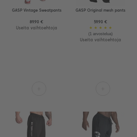
GASP Vintage Sweatpants
GASP Original mesh pants
89.90 €
59.90 €
Useita vaihtoehtoja
★
★
★
★
★
(1 arvostelua)
Useita vaihtoehtoja
+
+