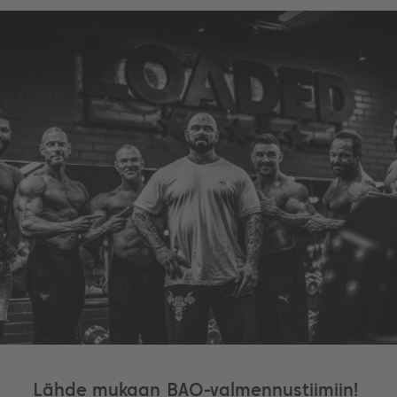
Lähde mukaan BAO-valmennustiimiin!