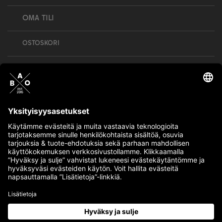
OMA TILI
OSTOSKORI
Bull’s All Out is social – follow us and show
your passion!
BULLMENTULA.FI