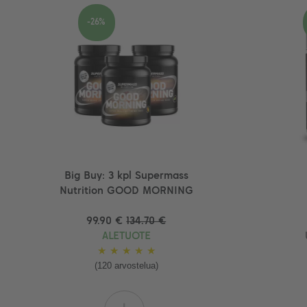
-26%
Big Buy: 3 kpl Supermass
Nutrition GOOD MORNING
99.90 €
134.70 €
ALETUOTE
★
★
★
★
★
(120 arvostelua)