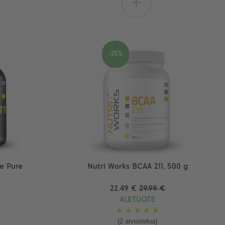
+
-25%
ne Pure
Nutri Works BCAA 211, 500 g
22.49 €
29.99 €
ALETUOTE
★
★
★
★
★
(2 arvostelua)