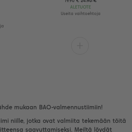
19.90 €
24.90 €
ALETUOTE
Useita vaihtoehtoja
ja
+
ähde mukaan BAO-valmennustiimiin!
imi niille, jotka ovat valmiita tekemään töitä
itteensa saavuttamiseksi. Meiltä löydät