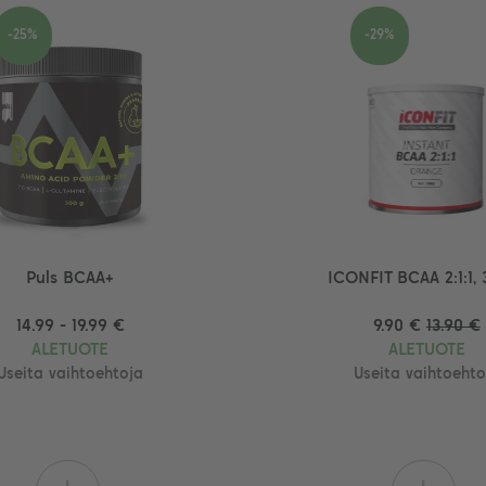
-25%
-29%
Puls BCAA+
ICONFIT BCAA 2:1:1, 
14.99 - 19.99 €
9.90 €
13.90 €
ALETUOTE
ALETUOTE
Useita vaihtoehtoja
Useita vaihtoehto