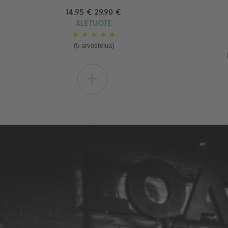
14.95 €
29.90 €
ALETUOTE
★
★
★
★
★
(5 arvostelua)
+