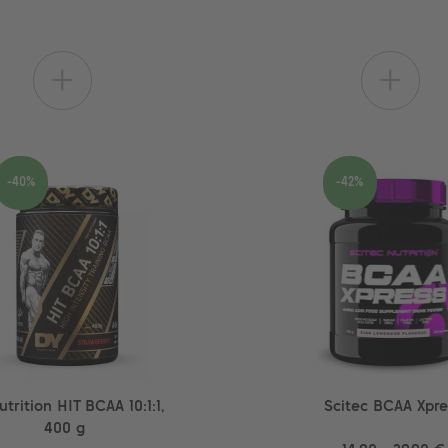
+
+
-40%
-42%
trition HIT BCAA 10:1:1,
Scitec BCAA Xpre
400 g