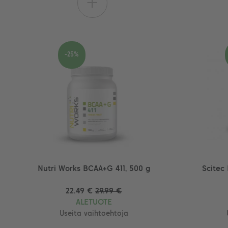
+
-25%
Nutri Works BCAA+G 411, 500 g
Scitec
22.49 €
29.99 €
ALETUOTE
Useita vaihtoehtoja