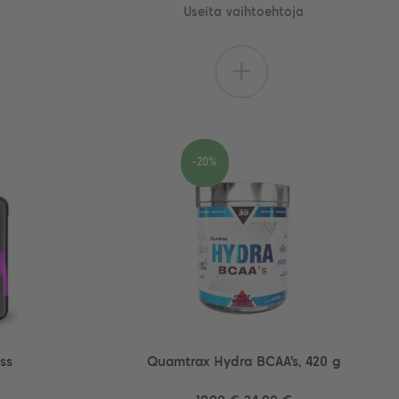
Useita vaihtoehtoja
+
-20%
ss
Quamtrax Hydra BCAA's, 420 g