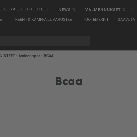
☆
☆
{
BULL’S ALL OUT -TUOTTEET
NEWS
VALMENNUKSET
ET
TREENI- & KAMPPAILUVARUSTEET
TUOTEMERKIT
SAAVUTA T
AVINTEET
•
Aminohapot
• BCAA
Bcaa