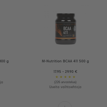
300 g
M-Nutrition BCAA 411 500 g
17.95 - 29.90 €
★
★
★
★
★
(226 arvostelua)
ja
Useita vaihtoehtoja