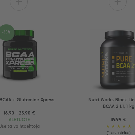
+
+
-35%
 BCAA + Glutamine Xpress
Nutri Works Black Li
BCAA 2:1:1, 1 kg
16.90 - 25.90 €
ALETUOTE
49.99 €
★
★
★
★
★
Useita vaihtoehtoja
(1 arvostelua)