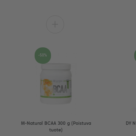
+
-50%
M-Natural BCAA 300 g (Poistuva
DY Nu
tuote)