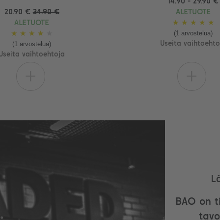
14.90 - 29.90 €
20.90 €
34.90 €
ALETUOTE
ALETUOTE
★
★
★
★
★
(1 arvostelua)
★
★
★
★
★
(1 arvostelua)
Useita vaihtoehto
Useita vaihtoehtoja
+
+
L
BAO on ti
tavo