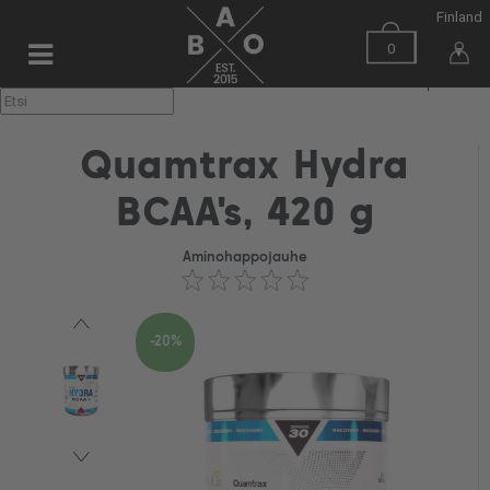
Finland
0
▼
Quamtrax Hydra
BCAA's, 420 g
Aminohappojauhe
-20%