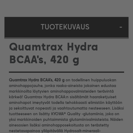
TUOTEKUVAUS
-
Quamtrax Hydra
BCAA's, 420 g
Quamtrax Hydra BCAA's, 420 g
on todellinen huippuluokan
aminohappojauhe, jonka raaka-aineista jokainen edustaa
markkinoilta löytyvien aminohappovalmisteiden terävintä
kärkeä! Quamtrax Hydra BCAA:n sisältämät haaraketjuiset
aminohapot imeytyvät todella tehokkaasti elimistön käyttöön
ja sekoittuvat nopeasti ja vaahtoutumatta nesteeseen. Lisäksi
tuotteeseen on lisätty KYOWA® Quality -glutamiinia, joka on
yksi markkinoiden puhtaimmista glutamiinivalmisteista. Näiden
ainesosien lisäksi aminohapposekoitusta on terästetty
nestetasapainoa ylläpitävällä Hydrosalt-mineraali-