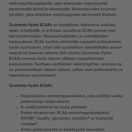
elektrolyyttikompleksilla sekä ainesosien imeytyvyyttä
parantavalla AstraGin-ainesosalla. Kokonaisuuden kruunaa
sitrulliini, joka ehkäisee maitohappojen kertymistä lihaksiin.
Quamtrax Hydra BCAA's
on täydellinen lisäravinne kaikkien
lajien urheilijoille, ja erityisen suosittuja BCAA-juomat ovat
kehonrakentajien, fitnessurheilijoiden ja voimailijoiden
keskuudessa. BCAA tuottaa elimistölle nopeasti polttoainetta
koviin suorituksiin, joten sitä suositellaan käytettäväksi ennen
treeniä tai treenien aikana. Voit nauttia Quamtrax Hydra
BCAA's-juomaa myös treenin jälkeen nopeuttamaan
palautumista. Tuotteen sisältämien elektrolyyttien ansiosta se
on parhaimmillaan treenin aikana, jolloin saat polttoainetta ja
treenitehoa suoritukseen!
Quamtrax Hydra BCAA's:
Huippuluokan aminohapposekoitus, joka sisältää useita
patentoituja raaka-aineita
Ei sisällä kofeiinia tai muita piristeitä
Raaka-aineina mm. BCAA-aminohappokompleksi,
KYOWA® Quality -glutamiini, AstraGin® ja HydroSalt
complex®
Antaa polttoaineitta ja kestävyyttä treeneihin