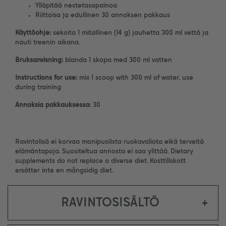
Ylläpitää nestetasapainoa
Riittoisa ja edullinen 30 annoksen pakkaus
Käyttöohje:
sekoita 1 mitallinen (14 g) jauhetta 300 ml vettä ja
nauti treenin aikana.
Bruksanvisning:
blanda 1 skopa med 300 ml vatten
Instructions for use:
mix 1 scoop with 300 ml of water, use
during training
Annoksia pakkauksessa:
30
Ravintolisä ei korvaa monipuolista ruokavaliota eikä terveitä
elämäntapoja. Suositeltua annosta ei saa ylittää. Dietary
supplements do not replace a diverse diet. Kosttillskott
ersätter inte en mångsidig diet.
RAVINTOSISÄLTÖ
+