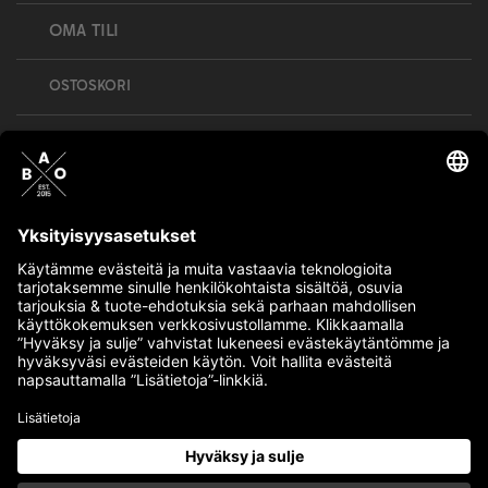
OMA TILI
OSTOSKORI
Bull’s All Out is social – follow us and show
your passion!
BULLMENTULA.FI