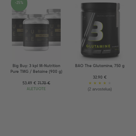
-25%
Big Buy: 3 kpl M-Nutrition
BAO The Glutamine, 750 g
Pure TMG / Betaine (900 g)
32.90 €
53.49 €
71.70 €
★
★
★
★
★
(2 arvostelua)
ALETUOTE