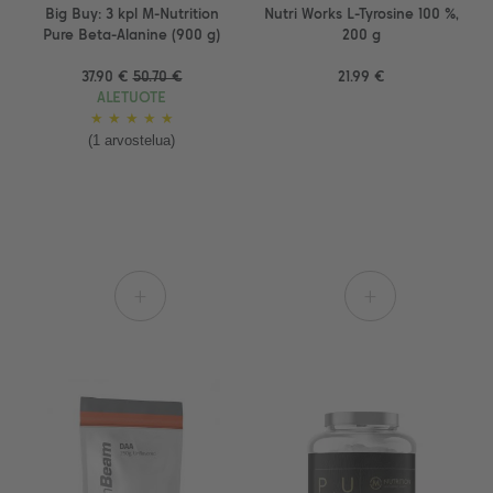
Big Buy: 3 kpl M-Nutrition
Nutri Works L-Tyrosine 100 %,
Pure Beta-Alanine (900 g)
200 g
37.90 €
50.70 €
21.99 €
ALETUOTE
★
★
★
★
★
(1 arvostelua)
+
+