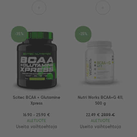
+
+
-35%
-25%
Scitec BCAA + Glutamine
Nutri Works BCAA+G 411,
Xpress
500 g
16.90 - 25.90 €
22.49 €
29.99 €
ALETUOTE
ALETUOTE
Useita vaihtoehtoja
Useita vaihtoehtoja