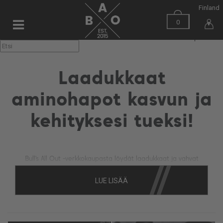
Finland
0
▼
Laadukkaat
aminohapot kasvun ja
kehityksesi tueksi!
Bull's All Out -verkkokaupasta löydät laadukkaat ja vahvat
aminohappolisät harjoittelusi tueksi ja maksimoimaan lihaskasvun!
Aminohapot ovat myös erinomainen apu dieetille blokkaamaan
LUE LISÄÄ
kataboliaa! Valikoimaamme kuuluvat mm. EAA ja BCAA -aminohapot
sekä myös yksittäisiä aminohappoja, jotka tukevat kehitystäsi.