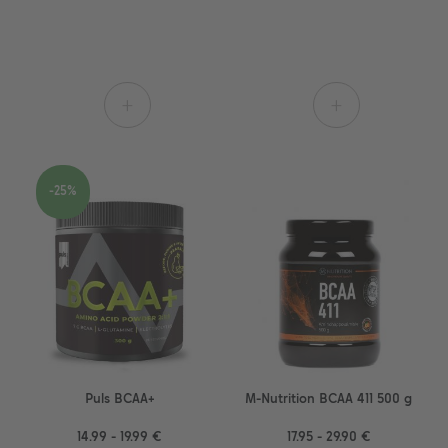
+
+
-25%
Puls BCAA+
M-Nutrition BCAA 411 500 g
14.99 - 19.99 €
17.95 - 29.90 €