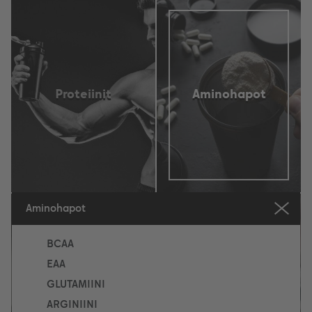
Proteiinit
Aminohapot
Aminohapot
BCAA
EAA
GLUTAMIINI
Tehonlisääjät (pwo)
Hiilihydraatit
ARGINIINI
& kreatiinit