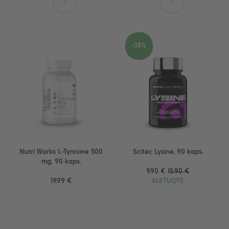
+
+
-38%
Nutri Works L-Tyrosine 500
Scitec Lysine, 90 kaps.
mg, 90 kaps.
9.90 €
15.90 €
19.99 €
ALETUOTE