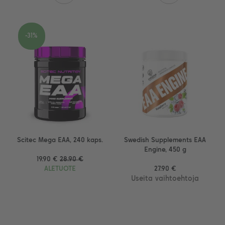
-31%
Scitec Mega EAA, 240 kaps.
Swedish Supplements EAA
Engine, 450 g
19.90 €
28.90 €
ALETUOTE
27.90 €
Useita vaihtoehtoja