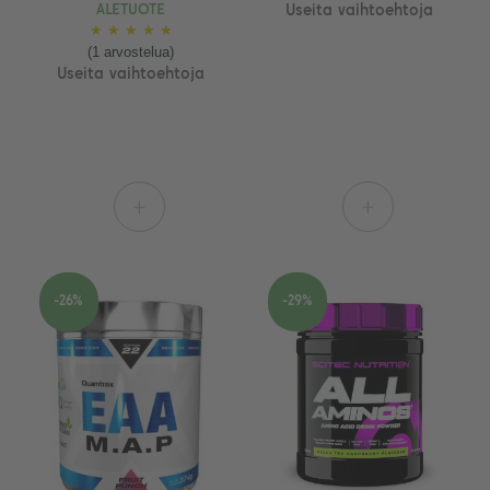
ALETUOTE
Useita vaihtoehtoja
★
★
★
★
★
(1 arvostelua)
Useita vaihtoehtoja
+
+
-26%
-29%