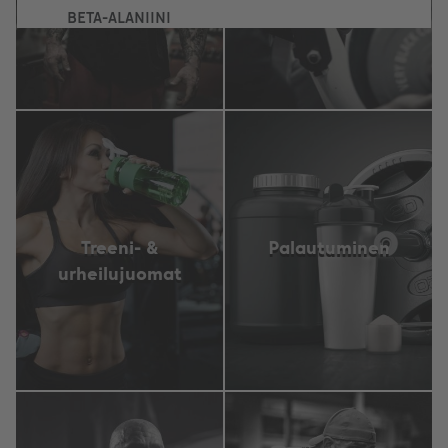
BETA-ALANIINI
MUUT AMINOHAPOT
KAIKKI AMINOHAPOT
KAIKKI LISÄRAVINTEET
Treeni- &
Palautuminen
urheilujuomat