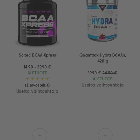
Scitec BCAA Xpress
Quamtrax Hydra BCAA's,
420 g
14.90 - 29.90 €
ALETUOTE
19.90 €
24.90 €
★
★
★
★
★
ALETUOTE
(1 arvostelua)
Useita vaihtoehtoja
Useita vaihtoehtoja
+
+