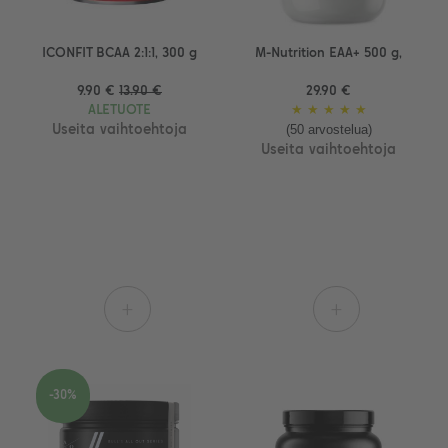
ICONFIT BCAA 2:1:1, 300 g
M-Nutrition EAA+ 500 g,
9.90 €
13.90 €
29.90 €
ALETUOTE
★
★
★
★
★
(50 arvostelua)
Useita vaihtoehtoja
Useita vaihtoehtoja
+
+
-30%