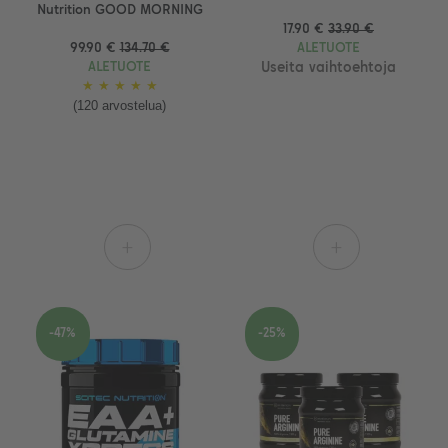
Nutrition GOOD MORNING
17.90 €
33.90 €
99.90 €
134.70 €
ALETUOTE
ALETUOTE
Useita vaihtoehtoja
★
★
★
★
★
(120 arvostelua)
+
+
-47%
-25%