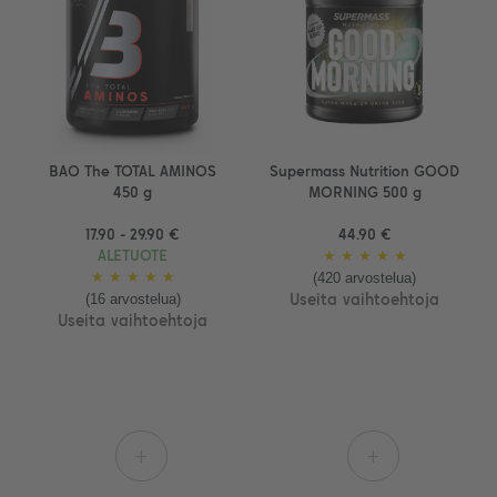
BAO The TOTAL AMINOS
Supermass Nutrition GOOD
450 g
MORNING 500 g
17.90 - 29.90 €
44.90 €
ALETUOTE
★
★
★
★
★
(420 arvostelua)
★
★
★
★
★
(16 arvostelua)
Useita vaihtoehtoja
Useita vaihtoehtoja
+
+