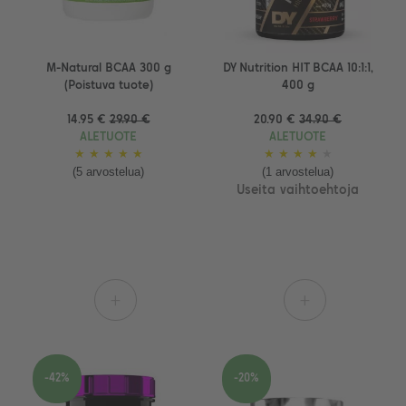
M-Natural BCAA 300 g
DY Nutrition HIT BCAA 10:1:1,
(Poistuva tuote)
400 g
14.95 €
29.90 €
20.90 €
34.90 €
ALETUOTE
ALETUOTE
★
★
★
★
★
★
★
★
★
★
(5 arvostelua)
(1 arvostelua)
Useita vaihtoehtoja
+
+
-42%
-20%