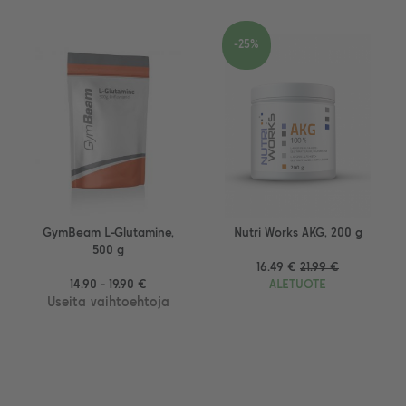
-25%
GymBeam L-Glutamine,
Nutri Works AKG, 200 g
500 g
16.49 €
21.99 €
14.90 - 19.90 €
ALETUOTE
Useita vaihtoehtoja