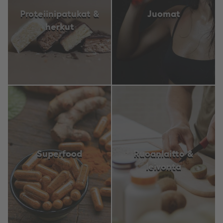
Proteiinipatukat &
Juomat
herkut
Superfood
Ruoanlaitto &
leivonta