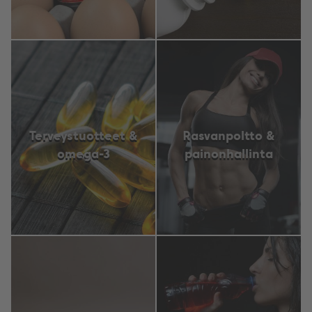
Terveystuotteet &
Rasvanpoltto &
omega-3
painonhallinta