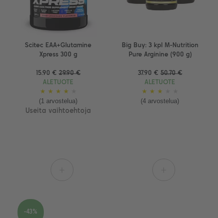
Scitec EAA+Glutamine
Big Buy: 3 kpl M-Nutrition
Xpress 300 g
Pure Arginine (900 g)
15.90 €
29.90 €
37.90 €
50.70 €
ALETUOTE
ALETUOTE
★
★
★
★
★
★
★
★
★
★
(1 arvostelua)
(4 arvostelua)
Useita vaihtoehtoja
+
+
-43%