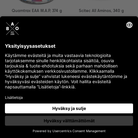
Quamtrax EAA M.A.P, 374 g
Scitec All Aminos, 340 g
19.90 €
26.90 €
19.90 €
27.90 €
ALETUOTE
ALETUOTE
Useita vaihtoehtoja
Useita vaihtoehtoja
+
+