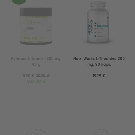
Puhdas+ L-teaniini 200 mg,
Nutri Works L-Theanine 200
40 g
mg, 90 kaps.
11.90 €
20.90 €
19.99 €
ALETUOTE