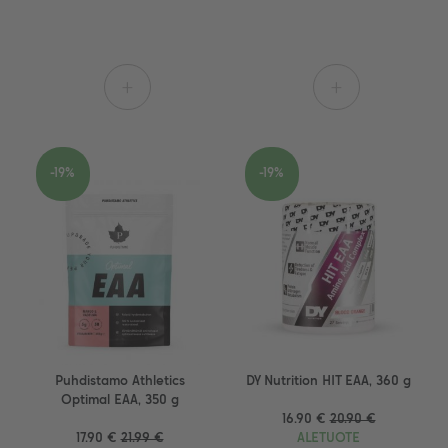
+
+
-19%
-19%
Puhdistamo Athletics
DY Nutrition HIT EAA, 360 g
Optimal EAA, 350 g
16.90 €
20.90 €
17.90 €
21.99 €
ALETUOTE