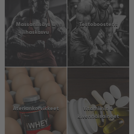
Massanlisäys &
Testoboosterit
lihaskasvu
Ateriankorvikkeet
Vitamiinit &
kivennäisaineet