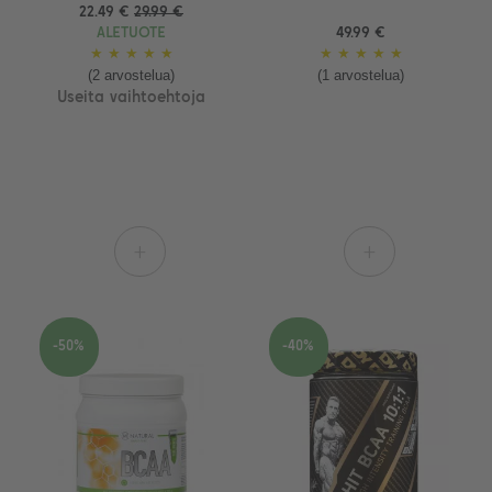
22.49 €
29.99 €
ALETUOTE
49.99 €
★
★
★
★
★
★
★
★
★
★
(2 arvostelua)
(1 arvostelua)
Useita vaihtoehtoja
+
+
-50%
-40%