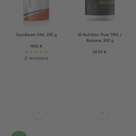
GymBeam DAA, 250 g
M-Nutrition Pure TMG /
Betaine, 300 g
19.90 €
★
★
★
★
★
24.90 €
(2 arvostelua)
+
+