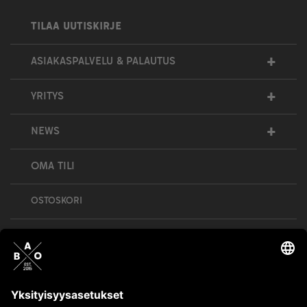
TILAA UUTISKIRJE
+
ASIAKASPALVELU & PALAUTUS
+
YRITYS
+
NEWS
OMA TILI
OSTOSKORI
Bull’s All Out is social – follow us and show
your passion!