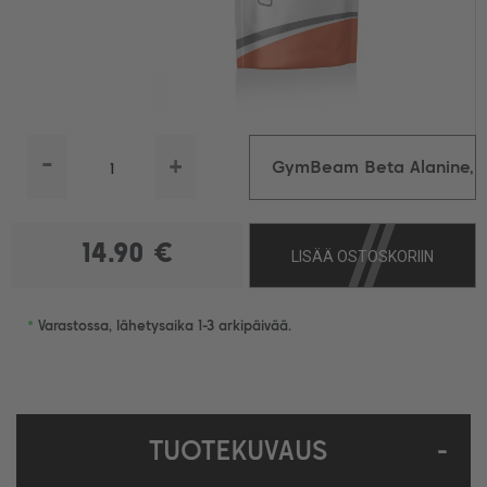
-
+
GymBeam Beta Alanine,
250g
14.90 €
LISÄÄ OSTOSKORIIN
•
Varastossa, lähetysaika 1-3 arkipäivää.
TUOTEKUVAUS
-