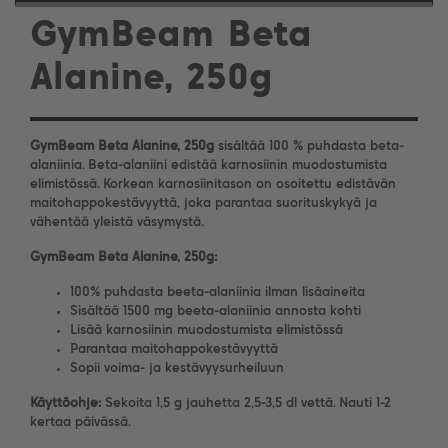
GymBeam Beta
Alanine, 250g
GymBeam Beta Alanine, 250g
sisältää 100 % puhdasta beta-
alaniinia. Beta-alaniini edistää karnosiinin muodostumista
elimistössä. Korkean karnosiinitason on osoitettu edistävän
maitohappokestävyyttä, joka parantaa suorituskykyä ja
vähentää yleistä väsymystä.
GymBeam Beta Alanine, 250g:
100% puhdasta beeta-alaniinia ilman lisäaineita
Sisältää 1500 mg beeta-alaniinia annosta kohti
Lisää karnosiinin muodostumista elimistössä
Parantaa maitohappokestävyyttä
Sopii voima- ja kestävyysurheiluun
Käyttöohje:
Sekoita 1,5 g jauhetta 2,5-3,5 dl vettä. Nauti 1-2
kertaa päivässä.