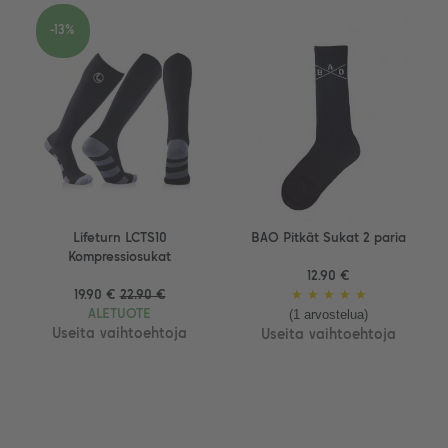
-13%
Lifeturn LCTS10
BAO Pitkät Sukat 2 paria
Kompressiosukat
12.90 €
19.90 €
22.90 €
★
★
★
★
★
(1 arvostelua)
ALETUOTE
Useita vaihtoehtoja
Useita vaihtoehtoja