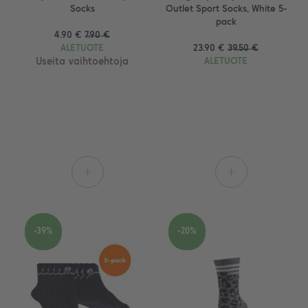
Socks
Outlet Sport Socks, White 5-
pack
4.90 €
7.90 €
ALETUOTE
23.90 €
39.50 €
Useita vaihtoehtoja
ALETUOTE
+
+
-39%
-20%