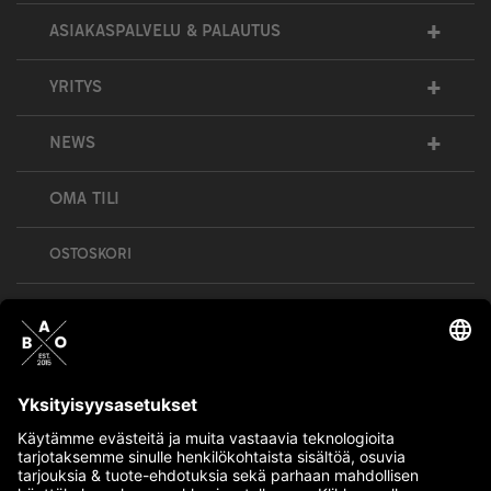
+
ASIAKASPALVELU & PALAUTUS
+
YRITYS
+
NEWS
OMA TILI
OSTOSKORI
Bull’s All Out is social – follow us and show
your passion!