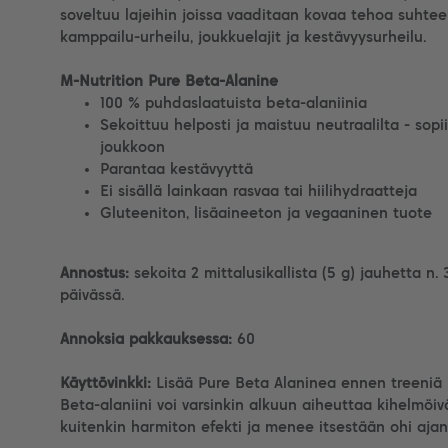
soveltuu lajeihin joissa vaaditaan kovaa tehoa suhteel
kamppailu-urheilu, joukkuelajit ja kestävyysurheilu.
M-Nutrition Pure Beta-Alanine
100 % puhdaslaatuista beta-alaniinia
Sekoittuu helposti ja maistuu neutraalilta - so
joukkoon
Parantaa kestävyyttä
Ei sisällä lainkaan rasvaa tai hiilihydraatteja
Gluteeniton, lisäaineeton ja vegaaninen tuote
Annostus:
sekoita 2 mittalusikallista (5 g) jauhetta n. 
päivässä.
Annoksia pakkauksessa:
60
Käyttövinkki:
Lisää Pure Beta Alaninea ennen treeniä 
Beta-alaniini voi varsinkin alkuun aiheuttaa kihelmöiv
kuitenkin harmiton efekti ja menee itsestään ohi ajan