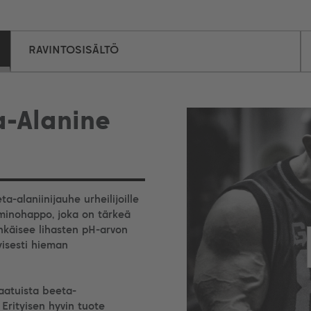
RAVINTOSISÄLTÖ
a-Alanine
-alaniinijauhe urheilijoille
 aminohappo, joka on tärkeä
ehkäisee lihasten pH-arvon
yisesti hieman
aatuista beeta-
. Erityisen hyvin tuote