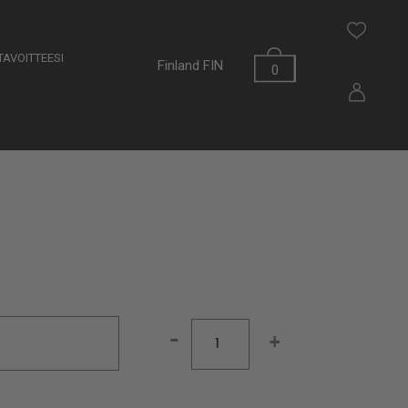
AVOITTEESI
Finland
FIN
0
-
+