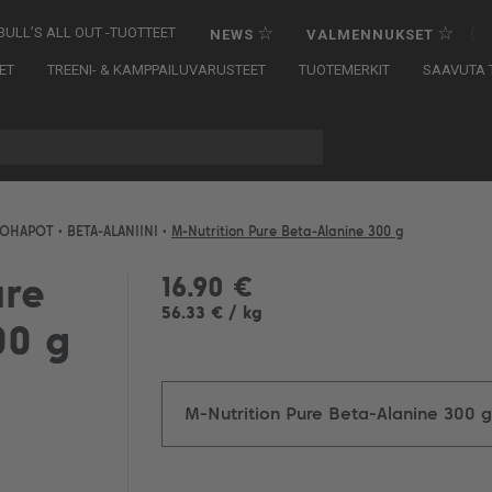
☆
☆
{
BULL’S ALL OUT -TUOTTEET
NEWS
VALMENNUKSET
ET
TREENI- & KAMPPAILUVARUSTEET
TUOTEMERKIT
SAAVUTA T
NOHAPOT
•
BETA-ALANIINI
•
M-Nutrition Pure Beta-Alanine 300 g
16.90 €
ure
56.33 € / kg
00 g
M-Nutrition Pure Beta-Alanine 300 g