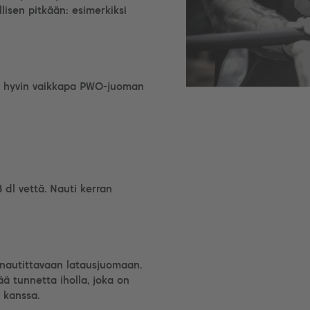
lisen pitkään: esimerkiksi
pii hyvin vaikkapa PWO-juoman
3 dl vettä. Nauti kerran
nautittavaan latausjuomaan.
ää tunnetta iholla, joka on
 kanssa.