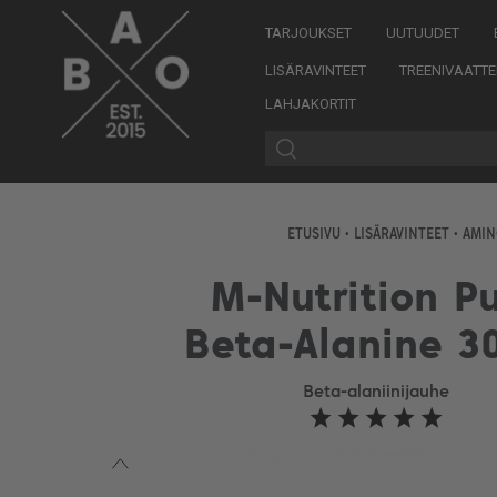
TARJOUKSET
UUTUUDET
LISÄRAVINTEET
TREENIVAATTE
LAHJAKORTIT
ETUSIVU
•
LISÄRAVINTEET
•
AMI
M-Nutrition P
Beta-Alanine 3
Beta-alaniinijauhe