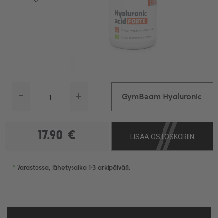
-
+
GymBeam Hyaluronic
Acid Forte, 90 tabl.
17.90 €
LISÄÄ OSTOSKORIIN
•
Varastossa, lähetysaika 1-3 arkipäivää.