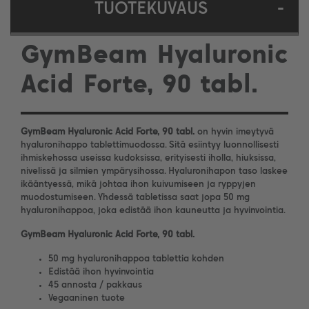
TUOTEKUVAUS
-
GymBeam Hyaluronic
Acid Forte, 90 tabl.
GymBeam Hyaluronic Acid Forte, 90 tabl.
on hyvin imeytyvä
hyaluronihappo tablettimuodossa. Sitä esiintyy luonnollisesti
ihmiskehossa useissa kudoksissa, erityisesti iholla, hiuksissa,
nivelissä ja silmien ympärysihossa. Hyaluronihapon taso laskee
ikääntyessä, mikä johtaa ihon kuivumiseen ja ryppyjen
muodostumiseen. Yhdessä tabletissa saat jopa 50 mg
hyaluronihappoa, joka edistää ihon kauneutta ja hyvinvointia.
GymBeam Hyaluronic Acid Forte, 90 tabl.
50 mg hyaluronihappoa tablettia kohden
Edistää ihon hyvinvointia
45 annosta / pakkaus
Vegaaninen tuote