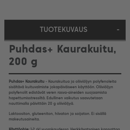
TUOTEKUVAUS
-
Puhdas+ Kaurakuitu,
200 g
Puhdas+ Kaurakuitu
- Kaurakuitua ja oliiviöljyn polyfenoleita
sisältävä kuituvalmiste jokapäiväiseen käyttöön. Oliiviöljyn
polyfenolit edistävät veren rasva-aineiden suojaamista
hapettumisstressiltä. Edullinen vaikutus saavutetaan
nauttimalla päivittäin 20 g oliiviöljyä.
Laktoositon, gluteeniton, hiivaton ja soijaton. Ei sisällä
makeutusaineita.
Käyttöohje:
1-2 rkl vuorokaudessa. Herkkävatsaisen kannattaa