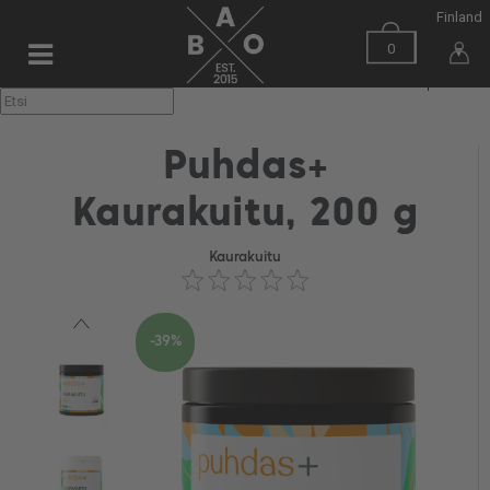
Finland
0
▼
Puhdas+
Kaurakuitu, 200 g
Kaurakuitu
-39%