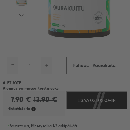
-
+
Puhdas+ Kaurakuitu,
200 g
ALETUOTE
Alennus voimassa toistaiseksi
7.90 €
12.90 €
LISÄÄ OSTOSKORIIN
Hintahistoria
•
Varastossa, lähetysaika 1-3 arkipäivää.