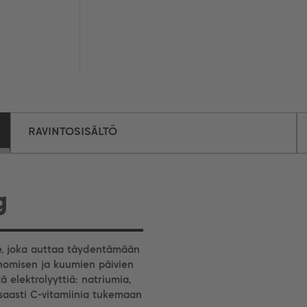
RAVINTOSISÄLTÖ
g
he, joka auttaa täydentämään
aunomisen ja kuumien päivien
ä elektrolyyttiä: natriumia,
nsaasti C-vitamiinia tukemaan