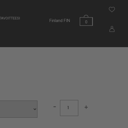
AVOITTEESI
Finland
FIN
0
-
+