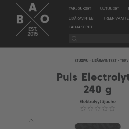
TARJOUKSET
UUTUUDET
LISÄRAVINTEET
TREENIVAATTE
LAHJAKORTIT
ETUSIVU
•
LISÄRAVINTEET
•
TERV
Puls Electroly
240 g
Elektrolyyttijauhe