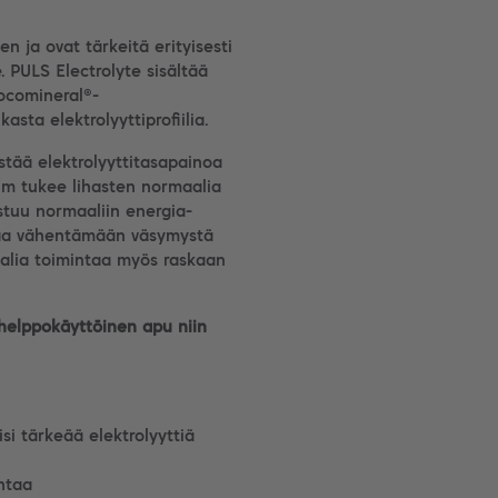
en ja ovat tärkeitä erityisesti
le. PULS Electrolyte sisältää
ocomineral®-
sta elektrolyyttiprofiilia.
stää elektrolyyttitasapainoa
um tukee lihasten normaalia
stuu normaaliin energia-
taa vähentämään väsymystä
alia toimintaa myös raskaan
helppokäyttöinen apu niin
isi tärkeää elektrolyyttiä
ntaa