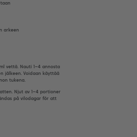
ntaan
en arkeen
 ml vettä. Nauti 1–4 annosta
en jälkeen. Voidaan käyttää
inon tukena.
tten. Njut av 1–4 portioner
ändas på vilodagar för att