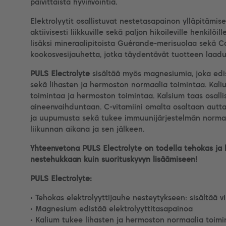
päivittäistä hyvinvointia.
Elektrolyytit osallistuvat nestetasapainon ylläpitämise
aktiivisesti liikkuville sekä paljon hikoileville henkilöil
lisäksi mineraalipitoista Guérande-merisuolaa sekä C
kookosvesijauhetta, jotka täydentävät tuotteen laaduka
PULS Electrolyte
sisältää myös magnesiumia, joka edi
sekä lihasten ja hermoston normaalia toimintaa. Kali
toimintaa ja hermoston toimintaa. Kalsium taas osalli
aineenvaihduntaan. C-vitamiini omalta osaltaan aut
ja uupumusta sekä tukee immuunijärjestelmän norma
liikunnan aikana ja sen jälkeen.
Yhteenvetona PULS Electrolyte on todella tehokas ja 
nestehukkaan kuin suorituskyvyn lisäämiseen!
PULS Electrolyte:
• Tehokas elektrolyyttijauhe nesteytykseen: sisältää vi
• Magnesium edistää elektrolyyttitasapainoa
• Kalium tukee lihasten ja hermoston normaalia toimi