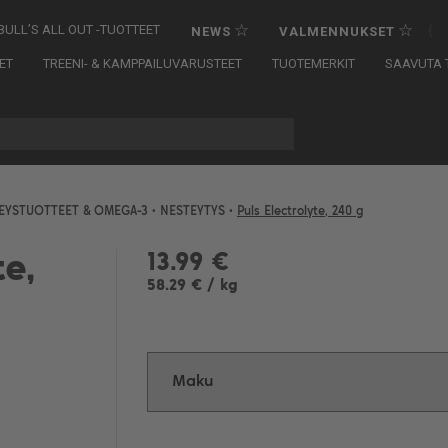
☆
☆
{
BULL’S ALL OUT -TUOTTEET
NEWS
VALMENNUKSET
ET
TREENI- & KAMPPAILUVARUSTEET
TUOTEMERKIT
SAAVUTA T
EYSTUOTTEET & OMEGA-3
•
NESTEYTYS
•
Puls Electrolyte, 240 g
13.99 €
te,
58.29 € / kg