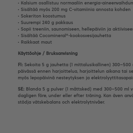
• Kalsium osallistuu normaaliin energia-aineenvaihdu
• Sisältää myös 200 mg C-vitamiinia annosta kohden
• Sokeriton koostumus
• Suurempi 240 g pakkaus
• Sopii treeniin, saunomiseen, hellepäiviin ja aktiivise
• Sisältää Cocomineral®-kookosvesijauhetta
• Raikkaat maut
Käyttöohje / Bruksanvisning
FI:
Sekoita 5 g jauhetta (1 mittalusikallinen) 300–500
päivässä ennen harjoittelua, harjoittelun aikana tai s
myös lepopäivinä nesteytyksen ja elektrolyyttitasapa
SE:
Blanda 5 g pulver (1 måttsked) med 300–500 ml va
dagligen före, under eller efter träning. Kan även anv
stödja vätskebalans och elektrolytnivåer.