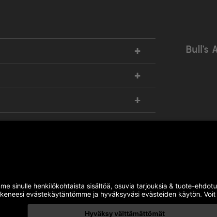
+
Bull’s 
+
+