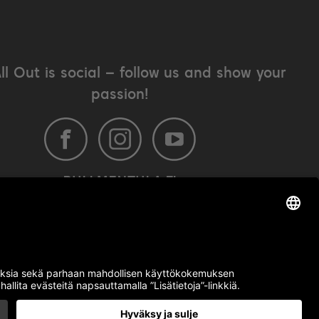
All Out is social – follow us and show your
passion!
BULLMENTULA.FI