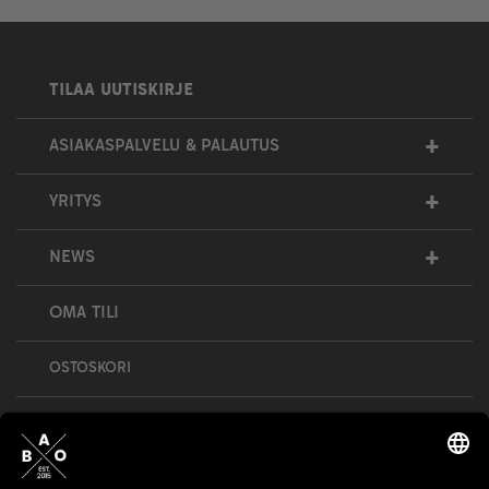
TILAA UUTISKIRJE
+
ASIAKASPALVELU & PALAUTUS
+
YRITYS
+
NEWS
OMA TILI
OSTOSKORI
Bull’s All Out is social – follow us and show