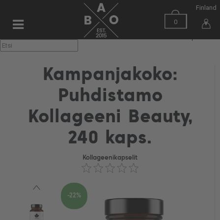
Finland
0
▼
Kampanjakoko:
Puhdistamo
Kollageeni Beauty,
240 kaps.
Kollageenikapselit
-22%