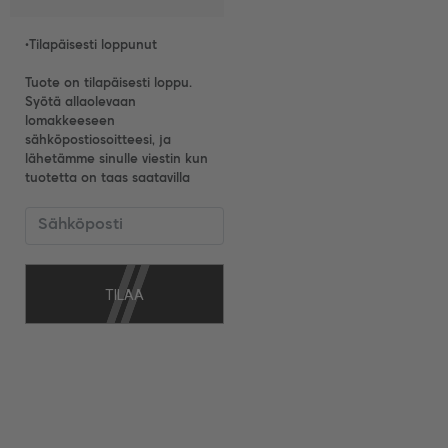
•
Tilapäisesti loppunut
Tuote on tilapäisesti loppu.
Syötä allaolevaan
lomakkeeseen
sähköpostiosoitteesi, ja
lähetämme sinulle viestin kun
tuotetta on taas saatavilla
TILAA
SAAPUMISILMOITUS