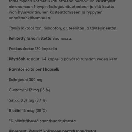
tärkeimpänä kosmetiikkatuotteena. Verisol® on keskittynyt
nimenomaan 1-tyypin kollageenituotantoon ja sitä kautta
ihon hyvinvointiin, sen kosteuttamiseen ja ryppyjen
ennaltaehkäisemiseen.
Täysin laktoositon, maidoton, gluteeniton ja täyteaineeton.
Kehitetty ja valmistettu
Suomessa.
Pakkauskoko:
120 kapselia
Käyttöohje:
nauti 1-4 kapselia päivässä runsaan veden kera.
Ravintosisältö per 1 kapseli:
Kollageeni 300 mg
C-vitamiini 12 mg (15 %)
Sinkki 0,37 mg (3,7 %)
Biotiini 15 mcg (30 %)
*% päivittäisestä saantisuosituksesta.
Ainesosat: Verisol® kollageenipeptidi (naudasta),