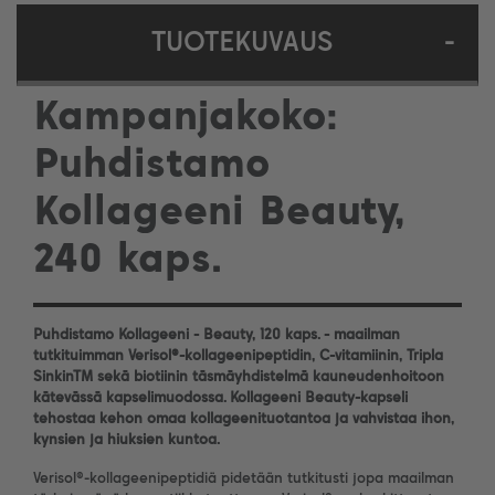
TUOTEKUVAUS
-
Kampanjakoko:
Puhdistamo
Kollageeni Beauty,
240 kaps.
Puhdistamo Kollageeni - Beauty, 120 kaps. - maailman
tutkituimman Verisol®-kollageenipeptidin, C-vitamiinin, Tripla
SinkinTM sekä biotiinin täsmäyhdistelmä kauneudenhoitoon
kätevässä kapselimuodossa. Kollageeni Beauty-kapseli
tehostaa kehon omaa kollageenituotantoa ja vahvistaa ihon,
kynsien ja hiuksien kuntoa.
Verisol®-kollageenipeptidiä pidetään tutkitusti jopa maailman