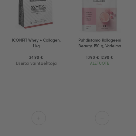
ICONFIT Whey + Collagen,
Puhdistamo Kollageeni
1 kg
Beauty, 150 g, Vadelma
34.90 €
10.90 €
12.90 €
Useita vaihtoehtoja
ALETUOTE
+
+