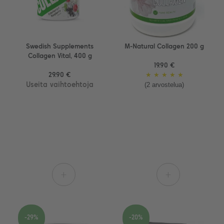
Swedish Supplements
M-Natural Collagen 200 g
Collagen Vital, 400 g
19.90 €
29.90 €
★
★
★
★
★
(2 arvostelua)
Useita vaihtoehtoja
+
+
-29%
-20%