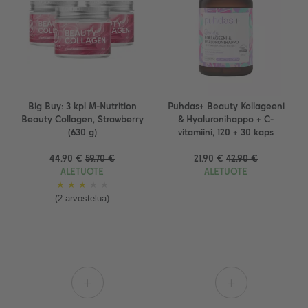
Big Buy: 3 kpl M-Nutrition
Puhdas+ Beauty Kollageeni
Beauty Collagen, Strawberry
& Hyaluronihappo + C-
(630 g)
vitamiini, 120 + 30 kaps
44.90 €
59.70 €
21.90 €
42.90 €
ALETUOTE
ALETUOTE
★
★
★
★
★
(2 arvostelua)
+
+