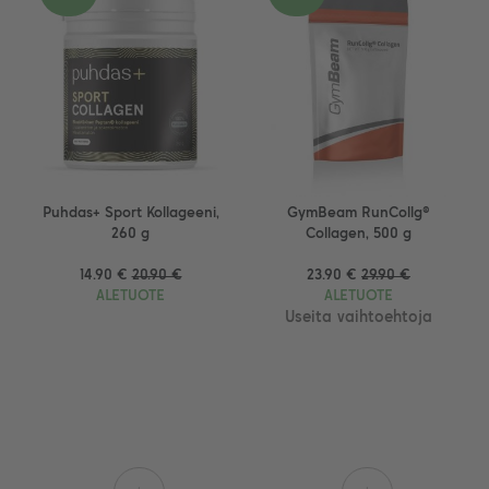
Puhdas+ Sport Kollageeni,
GymBeam RunCollg®
260 g
Collagen, 500 g
14.90 €
20.90 €
23.90 €
29.90 €
ALETUOTE
ALETUOTE
Useita vaihtoehtoja