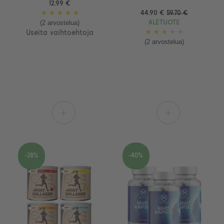
12.99 €
★
★
★
★
★
44.90 €
59.70 €
(2 arvostelua)
ALETUOTE
★
★
★
★
★
Useita vaihtoehtoja
(2 arvostelua)
+
+
-28%
-40%