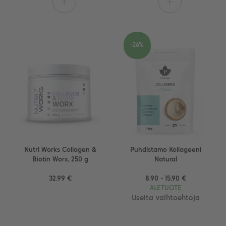
+
+
-26%
Nutri Works Collagen &
Puhdistamo Kollageeni
Biotin Worx, 250 g
Natural
32.99 €
8.90 - 15.90 €
ALETUOTE
Useita vaihtoehtoja