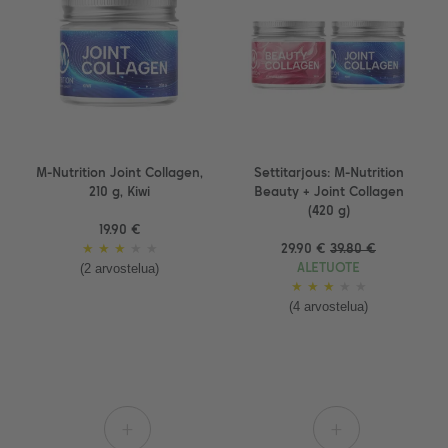
M-Nutrition Joint Collagen,
Settitarjous: M-Nutrition
210 g, Kiwi
Beauty + Joint Collagen
(420 g)
19.90 €
★
★
★
★
★
29.90 €
39.80 €
(2 arvostelua)
ALETUOTE
★
★
★
★
★
(4 arvostelua)
+
+