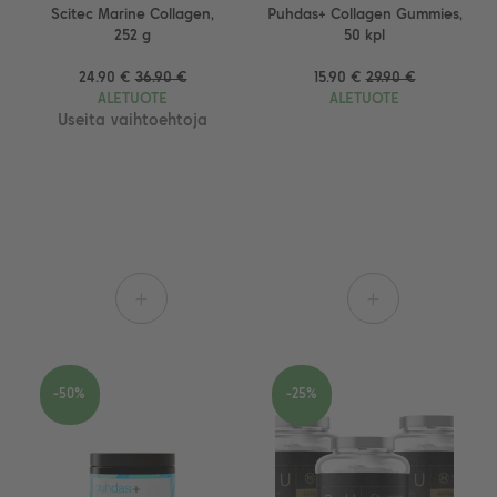
Scitec Marine Collagen,
Puhdas+ Collagen Gummies,
252 g
50 kpl
24.90 €
36.90 €
15.90 €
29.90 €
ALETUOTE
ALETUOTE
Useita vaihtoehtoja
+
+
-50%
-25%