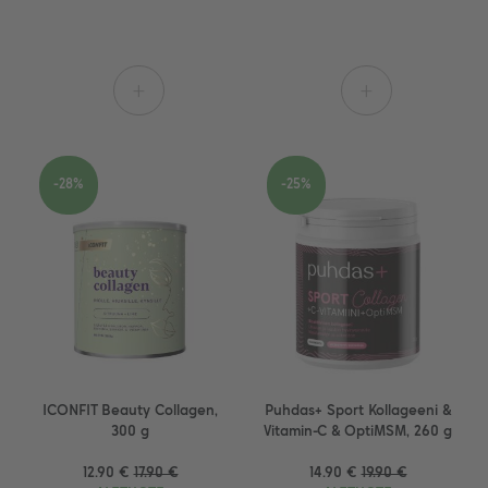
+
+
-28%
-25%
ICONFIT Beauty Collagen,
Puhdas+ Sport Kollageeni &
300 g
Vitamin-C & OptiMSM, 260 g
12.90 €
17.90 €
14.90 €
19.90 €