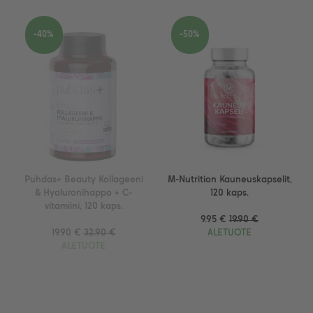
-40%
-50%
Puhdas+ Beauty Kollageeni
M-Nutrition Kauneuskapselit,
& Hyaluronihappo + C-
120 kaps.
vitamiini, 120 kaps.
9.95 €
19.90 €
19.90 €
32.90 €
ALETUOTE
ALETUOTE