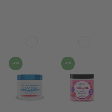
+
+
-33%
-47%