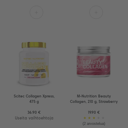
+
+
Scitec Collagen Xpress,
M-Nutrition Beauty
475 g
Collagen, 210 g, Strawberry
36.90 €
19.90 €
Useita vaihtoehtoja
★
★
★
★
★
(2 arvostelua)