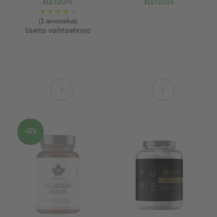
ALETUOTE
ALETUOTE
★
★
★
★
★
(1 arvostelua)
Useita vaihtoehtoja
+
+
-22%