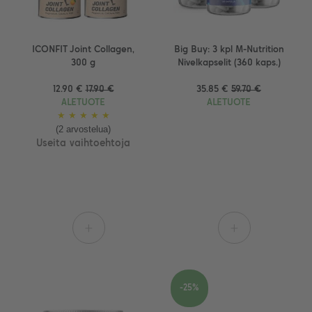
ICONFIT Joint Collagen,
Big Buy: 3 kpl M-Nutrition
300 g
Nivelkapselit (360 kaps.)
12.90 €
17.90 €
35.85 €
59.70 €
ALETUOTE
ALETUOTE
★
★
★
★
★
(2 arvostelua)
Useita vaihtoehtoja
+
+
-25%