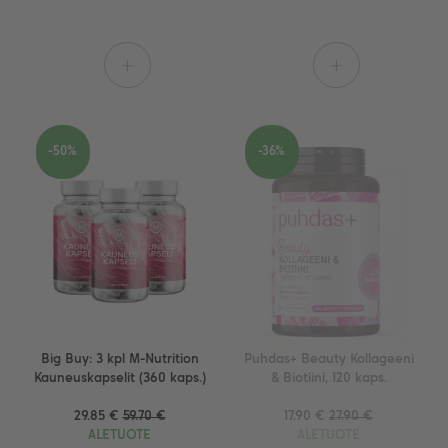
+
+
-50%
-36%
Big Buy: 3 kpl M-Nutrition
Puhdas+ Beauty Kollageeni
Kauneuskapselit (360 kaps.)
& Biotiini, 120 kaps.
29.85 €
59.70 €
17.90 €
27.90 €
ALETUOTE
ALETUOTE