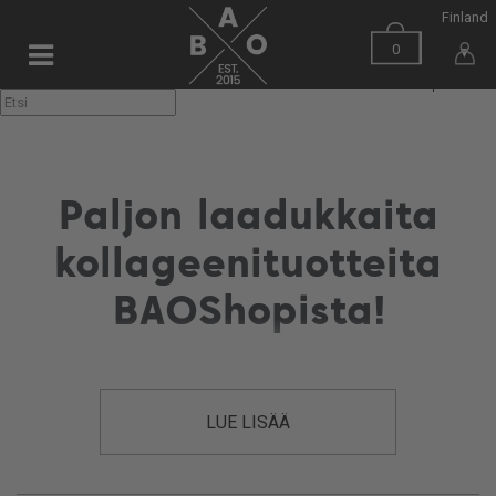
Finland
0
▼
Paljon laadukkaita
kollageenituotteita
BAOShopista!
Löydät kollageeniproteiinien valikoimasta erilaiset kollageenijauheet
ja kapselit, jotka soveltuvat niin treenaamiseen kuin
LUE LISÄÄ
kauneudenhoitoon!
Tervetuloa ostoksille!