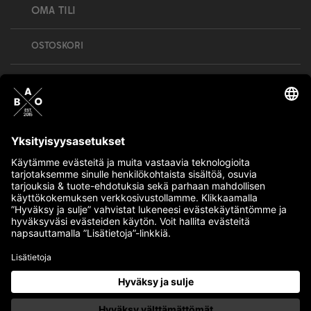
OMA TILI
OSTOSKORI
Bull’s All Out is social – follow us and show
your passion!
BULLMENTULA.FI