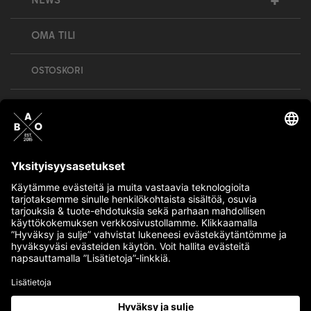
+
NEWS
OMA TILI
OSTOSKORI
Bull’s All Out is social – follow us and show
your passion!
BULLMENTULA.FI