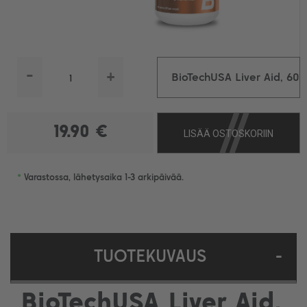
-
+
BioTechUSA Liver Aid, 60
tabl.
19.90 €
LISÄÄ OSTOSKORIIN
•
Varastossa, lähetysaika 1-3 arkipäivää.
TUOTEKUVAUS
-
BioTechUSA Liver Aid,