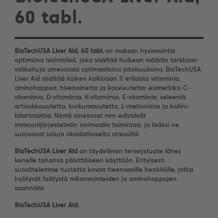
60 tabl.
BioTechUSA Liver Aid, 60 tabl.
on maksan hyvinvointia
optimoiva ravintolisä, joka sisältää huikean määrän tarkkaan
valikoituja ainesosaia optimaalisina pitoisuuksina. BioTechUSA
Liver Aid sisältää kaiken kaikkiaan 11 erilaista vitamiinia,
aminohappoa, hivenainetta ja kasviuutetta: esimerkiksi C-
vitamiinia, D-vitamiinia, K-vitamiinia, E-vitamiinia, seleeniä,
artisokkauutetta, kurkumauutetta, L-metioniinia ja koliini-
bitartraattia. Nämä ainesosat mm. edistävät
immuunijärjestelmän normaalia toimintaa, ja lisäksi ne
suojaavat soluja oksidatiiviselta stressiltä.
BioTechUSA Liver Aid
on täydellinen terveystuote lähes
kenelle tahansa päivittäiseen käyttöön. Erityisesti
suosittelemme tuotetta kovaa treenaaville henkilöille, jotka
hyötyvät lisätystä mikroravinteiden ja aminohappojen
saannista.
BioTechUSA Liver Aid: