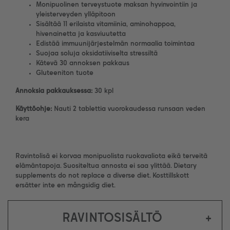
Monipuolinen terveystuote maksan hyvinvointiin ja
yleisterveyden ylläpitoon
Sisältää 11 erilaista vitamiinia, aminohappoa,
hivenainetta ja kasviuutetta
Edistää immuunijärjestelmän normaalia toimintaa
Suojaa soluja oksidatiiviselta stressiltä
Kätevä 30 annoksen pakkaus
Gluteeniton tuote
Annoksia pakkauksessa:
30 kpl
Käyttöohje:
Nauti 2 tablettia vuorokaudessa runsaan veden
kera
Ravintolisä ei korvaa monipuolista ruokavaliota eikä terveitä
elämäntapoja. Suositeltua annosta ei saa ylittää. Dietary
supplements do not replace a diverse diet. Kosttillskott
ersätter inte en mångsidig diet.
RAVINTOSISÄLTÖ
+