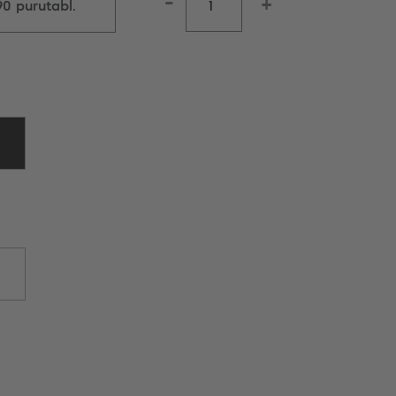
-
+
0 purutabl.