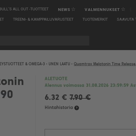
☆
☆
{
BULL’S ALL OUT -TUOTTEET
NEWS
VALMENNUKSET
ET
TREENI- & KAMPPAILUVARUSTEET
TUOTEMERKIT
SAAVUTA T
EYSTUOTTEET & OMEGA-3
•
UNEN LAATU
•
Quamtrax Melatonin Time Release,
onin
ALETUOTE
Alennus voimassa 31.08.2026 23:59:59 Ast
 90
6.32 €
7.90 €
Hintahistoria