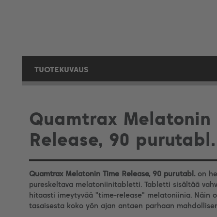
TUOTEKUVAUS
Quamtrax Melatonin
Release, 90 purutabl.
Quamtrax Melatonin Time Release, 90 purutabl.
on he
pureskeltava melatoniinitabletti. Tabletti sisältää va
hitaasti imeytyvää "time-release" melatoniinia. Näin o
tasaisesta koko yön ajan antaen parhaan mahdollisen 