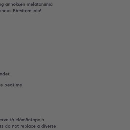
9 mg annoksen melatoniinia
annos B6-vitamiinia!
endet
re bedtime
terveitä elämäntapoja.
ts do not replace a diverse