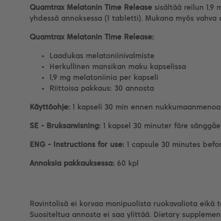
Quamtrax Melatonin Time Release
sisältää reilun 1,
yhdessä annoksessa (1 tabletti). Mukana myös vahva 
Quamtrax Melatonin Time Release:
Laadukas melatoniinivalmiste
Herkullinen mansikan maku kapselissa
1,9 mg melatoniinia per kapseli
Riittoisa pakkaus: 30 annosta
Käyttöohje:
1 kapseli 30 min ennen nukkumaanmenoa
SE - Bruksanvisning:
1 kapsel 30 minuter före sänggå
ENG - Instructions for use:
1 capsule 30 minutes befo
Annoksia pakkauksessa:
60 kpl
Ravintolisä ei korvaa monipuolista ruokavaliota eikä 
Suositeltua annosta ei saa ylittää. Dietary supplemen