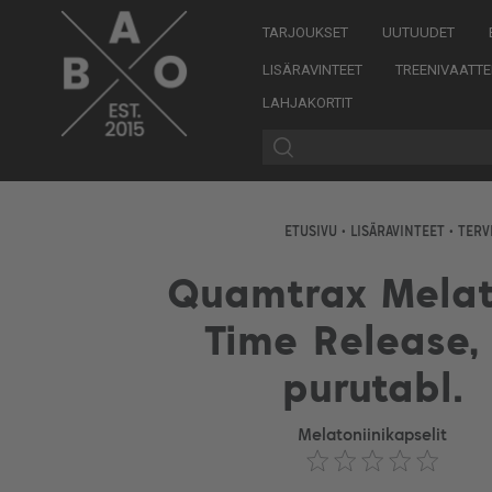
TARJOUKSET
UUTUUDET
LISÄRAVINTEET
TREENIVAATTE
LAHJAKORTIT
ETUSIVU
•
LISÄRAVINTEET
•
TERV
Quamtrax Melat
Time Release,
purutabl.
Melatoniinikapselit