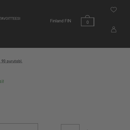
AVOITTEESI
Finland
FIN
0
 90 purutabl.
i!