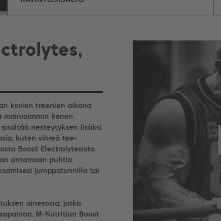
ctrolytes,
n kovien treenien aikana
itä mainioimmin kenen
 sisältää nesteytyksen lisäksi
sia, kuten vihreä tee-
asta Boost Electrolytesista
uoman antamaan puhtia
samisesi jumppatunnilla tai
tuksen ainesosia, jotka
asapainoa. M-Nutrition Boost