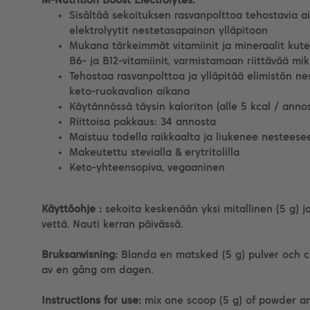
M-Nutrition Boost Electrolytes:
Sisältää sekoituksen rasvanpolttoa tehostavia 
elektrolyytit nestetasapainon ylläpitoon
Mukana tärkeimmät vitamiinit ja mineraalit kute
B6- ja B12-vitamiinit, varmistamaan riittävää mi
Tehostaa rasvanpolttoa ja ylläpitää elimistön ne
keto-ruokavalion aikana
Käytännössä täysin kaloriton (alle 5 kcal / anno
Riittoisa pakkaus: 34 annosta
Maistuu todella raikkaalta ja liukenee nesteesee
Makeutettu stevialla & erytritolilla
Keto-yhteensopiva, vegaaninen
Käyttöohje :
sekoita keskenään yksi mitallinen (5 g) 
vettä. Nauti kerran päivässä.
Bruksanvisning:
Blanda en matsked (5 g) pulver och c
av en gång om dagen.
Instructions for use:
mix one scoop (5 g) of powder a