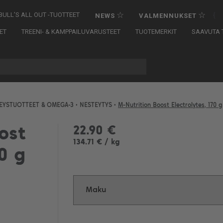
☆
☆
{
BULL’S ALL OUT -TUOTTEET
NEWS
VALMENNUKSET
ET
TREENI- & KAMPPAILUVARUSTEET
TUOTEMERKIT
SAAVUTA T
EYSTUOTTEET & OMEGA-3
•
NESTEYTYS
•
M-Nutrition Boost Electrolytes, 170 g
22.90 €
ost
134.71 € / kg
70 g