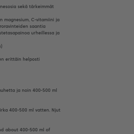
ainesosia sekä tärkeimmät
n magnesium, C-vitamiini ja
kroravinteiden saantia
stetasapainoa urheillessa ja
s)
n erittäin helposti
jauhetta ja noin 400-500 ml
irka 400-500 ml vatten. Njut
nd about 400-500 ml of