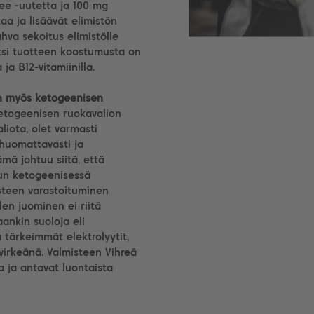
ee -uutetta ja 100 mg
a ja lisäävät elimistön
va sekoitus elimistölle
äksi tuotteen koostumusta on
ja B12-vitamiinilla.
in myös ketogeenisen
ketogeenisen ruokavalion
liota, olet varmasti
huomattavasti ja
mä johtuu siitä, että
kun ketogeenisessä
esteen varastoituminen
en juominen ei riitä
ankin suoloja eli
ä tärkeimmät elektrolyytit,
 virkeänä. Valmisteen Vihreä
 ja antavat luontaista