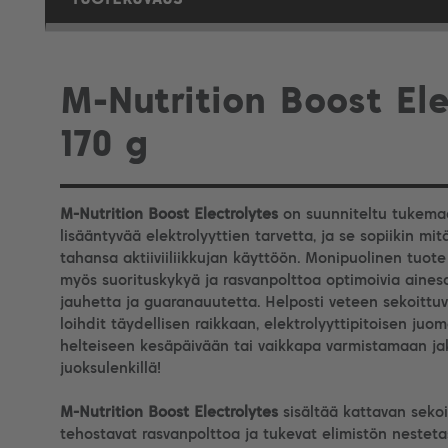
M-Nutrition Boost Ele
170 g
M-Nutrition Boost Electrolytes
on suunniteltu tukemaa
lisääntyvää elektrolyyttien tarvetta, ja se sopiikin m
tahansa aktiiviiliikkujan käyttöön. Monipuolinen tuote
myös suorituskykyä ja rasvanpolttoa optimoivia aineso
jauhetta ja guaranauutetta. Helposti veteen sekoittuv
loihdit täydellisen raikkaan, elektrolyyttipitoisen j
helteiseen kesäpäivään tai vaikkapa varmistamaan jak
juoksulenkillä!
M-Nutrition Boost Electrolytes
sisältää kattavan sekoi
tehostavat rasvanpolttoa ja tukevat elimistön nestet