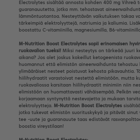
Electrolytes sisältää annosta kohden 400 mg Vihreä t
guaranauutetta, jotka mm. tehostavat aineenvaihdunta
lämmöntuotantoa. Nesteyttävän vaikutuksen takaa vah
tärkeimpiä elektrolyyttejä, natriumia ja kaliumia. Lis
boostattu C-vitamiinilla, magnesiumilla, B6-vitamiinilla 
M-Nutrition Boost Electrolytes sopii erinomaisen hyv
ruokavalion tueksi!
Miksi nesteytys on tärkeää juuri 
aikana?
Jos olet joskus kokeillut ketogeenista ruokava
huomannut että elimistön aineenvaihdunta tehostuu 
ylimääräiset nesteet poistuvat kehosta pikavauhtia. Tä
hiilihydraatit varastoivat nestettä elimistöön, mutta 
ruokavaliossa karsitaan hiilihydraatit minimiin niin n
elimistöön on huomattavasti vähäisempää. Pelkän ved
korjaamaan syntynyttä nestevajetta ja mukaan tarvita
elektrolyytteja.
M-Nutrition Boost Electrolytes
sisältä
jotka tukevat elimistön suorituskykyä ja pitävät sinut
tee -uute ja guaranauute taas edistävät rasvanpolttoa
boostia vireystilaan!