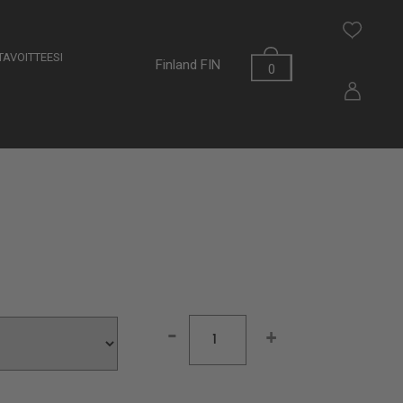
AVOITTEESI
Finland
FIN
0
-
+