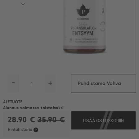
-
+
Puhdistamo Vahva
Ruoansulatusentsyymi,
ALETUOTE
Alennus voimassa toistaiseksi
28.90 €
35.90 €
LISÄÄ OSTOSKORIIN
60 kaps.
Hintahistoria