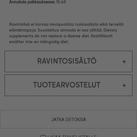
Annoksia pakkauksessa:
15-60
Ravintolisä ei korvaa monipuolista ruokavaliota eikä terveitä
elämäntapoja. Suositeltua annosta ei saa ylittää. Dietary
supplements do not replace a diverse diet. Kosttillskott
ersätter inte en mångsidig diet.
RAVINTOSISÄLTÖ
+
TUOTEARVOSTELUT
+
JATKA OSTOKSIA