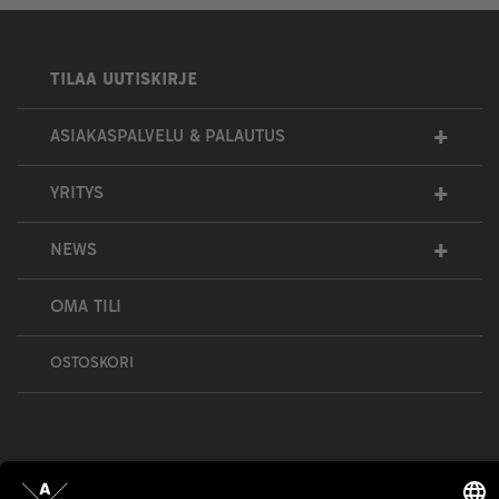
TILAA UUTISKIRJE
+
ASIAKASPALVELU & PALAUTUS
+
YRITYS
+
NEWS
OMA TILI
OSTOSKORI
Bull’s All Out is social – follow us and show