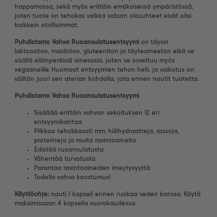
happamassa, sekä myös erittäin emäksisessä ympäristössä,
joten tuote on tehokas vaikka vatsan olosuhteet eivät olisi
kaikkein otollisimmat.
Puhdistamo Vahva Ruoansulatusentsyymi
on t
äysin
laktoositon, maidoton, gluteeniton ja täyteaineeton eikä se
sisällä eläinperäisiä ainesosia, joten se soveltuu myös
vegaaneille. Huomaat entsyymien tehon heti, ja vaikutus on
välitön juuri sen aterian kohdalla, jota ennen nautit tuotetta.
Puhdistamo Vahva Ruoansulatusentsyymi
Sisältää erittäin vahvan sekoituksen 12 eri
entsyymikantaa
Pilkkoo tehokkaasti mm. hiilihydraatteja, rasvoja,
proteiineja ja muita ravintoaineita
Edistää ruoansulatusta
Vähentää turvotusta
Parantaa ravintoaineiden imeytyvyyttä
Todella vahva koostumus!
Käyttöohje:
nauti 1 kapseli ennen ruokaa veden kanssa. Käytä
maksimissaan 4 kapselia vuorokaudessa.