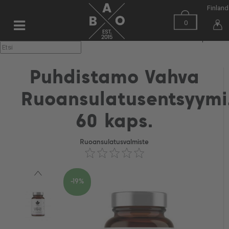
Finland
0
▼
Puhdistamo Vahva
Ruoansulatusentsyymi
60 kaps.
Ruoansulatusvalmiste
-19%