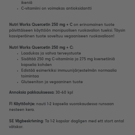
ikeniä
C-vitamiini on voimakas antioksidantti
Nutri Works Quercetin 250 mg + C
on erinomainen tuote
päivittäiseen käyttöön monipuolisen ruokavalion tueksi. Täysin
kasviperäinen tuote soveltuu vegaaniseen ruokavalioon!
Nutri Works Quercetin 250 mg + C:
Laadukas ja vahva terveystuote
Sisältää 250 mg C-vitamiinia ja 275 mg kversetiiniä
kapselia kohden
Edistää esimerkiksi immuunijärjestelmän normaalia
toimintaa
Gluteeniton ja vegaaninen tuote
Annoksia pakkauksessa:
30-60 kpl
FI Käyttöohje:
nauti 1-2 kapselia vuorokaudessa runsaan
nesteen kera.
SE Vägbeskrivning
: Ta 1-2 kapslar dagligen med ett stort antal
vätskor.