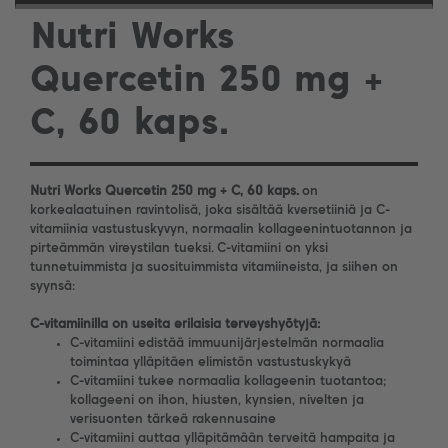
Nutri Works
Quercetin 250 mg +
C, 60 kaps.
Nutri Works Quercetin 250 mg + C, 60 kaps.
on
korkealaatuinen ravintolisä, joka sisältää kversetiiniä ja C-
vitamiinia vastustuskyvyn, normaalin kollageenintuotannon ja
pirteämmän vireystilan tueksi. C-vitamiini on yksi
tunnetuimmista ja suosituimmista vitamiineista, ja siihen on
syynsä:
C-vitamiinilla on useita erilaisia terveyshyötyjä:
C-vitamiini edistää immuunijärjestelmän normaalia
toimintaa ylläpitäen elimistön vastustuskykyä
C-vitamiini tukee normaalia kollageenin tuotantoa;
kollageeni on ihon, hiusten, kynsien, nivelten ja
verisuonten tärkeä rakennusaine
C-vitamiini auttaa ylläpitämään terveitä hampaita ja