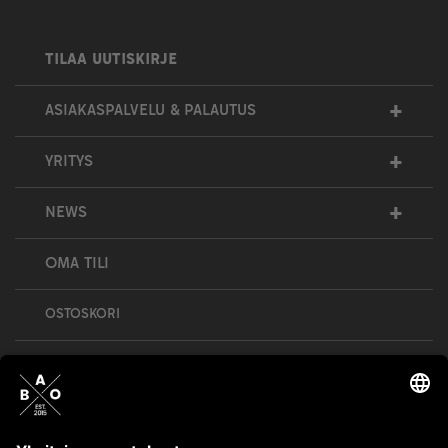
TILAA UUTISKIRJE
+
ASIAKASPALVELU & PALAUTUS
+
YRITYS
+
NEWS
OMA TILI
OSTOSKORI
Bull’s All Out is social – follow us and show
your passion!