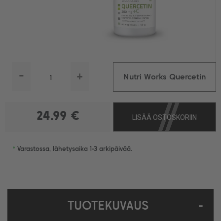
-
+
Nutri Works Quercetin
250 mg + C, 60 kaps.
24.99 €
LISÄÄ OSTOSKORIIN
•
Varastossa, lähetysaika 1-3 arkipäivää.
TUOTEKUVAUS
-