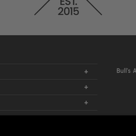
+
Bull’s 
+
+