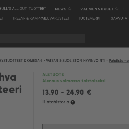
☆
☆
{
BULL’S ALL OUT -TUOTTEET
NEWS
VALMENNUKSET
ET
TREENI- & KAMPPAILUVARUSTEET
TUOTEMERKIT
SAAVUTA T
EYSTUOTTEET & OMEGA-3
•
VATSAN & SUOLISTON HYVINVOINTI
•
Puhdistamo
hva
ALETUOTE
Alennus voimassa toistaiseksi
eeri
13.90 - 24.90 €
Hintahistoria