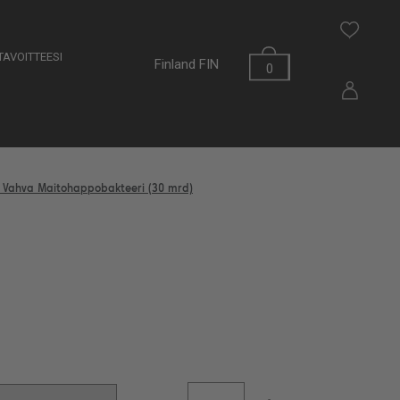
AVOITTEESI
Finland
FIN
0
 Vahva Maitohappobakteeri (30 mrd)