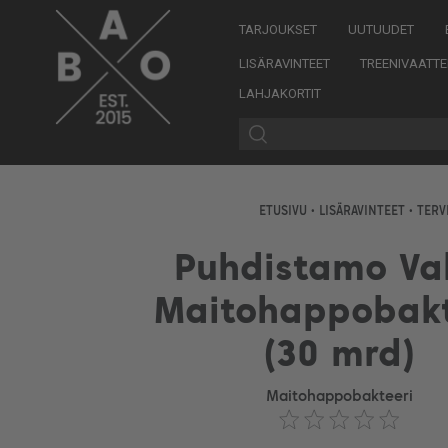
TARJOUKSET
UUTUUDET
LISÄRAVINTEET
TREENIVAATTE
LAHJAKORTIT
ETUSIVU
•
LISÄRAVINTEET
•
TERV
Puhdistamo Va
Maitohappobakt
(30 mrd)
Maitohappobakteeri