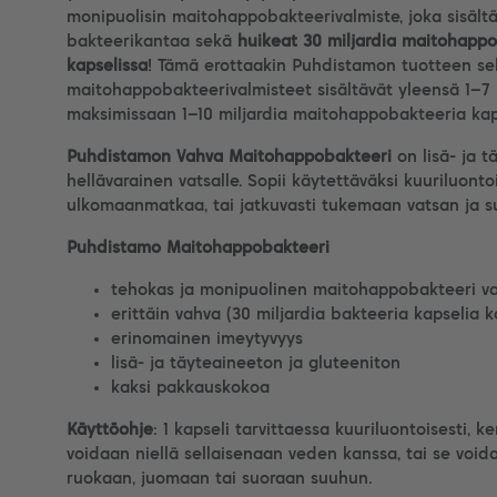
monipuolisin maitohappobakteerivalmiste, joka sisält
bakteerikantaa sekä
huikeat 30 miljardia maitohapp
kapselissa
! Tämä erottaakin Puhdistamon tuotteen selvä
maitohappobakteerivalmisteet sisältävät yleensä 1–7
maksimissaan 1–10 miljardia maitohappobakteeria ka
Puhdistamon Vahva Maitohappobakteeri
on lisä- ja 
hellävarainen vatsalle. Sopii käytettäväksi kuuriluonto
ulkomaanmatkaa, tai jatkuvasti tukemaan vatsan ja suo
Puhdistamo Maitohappobakteeri
tehokas ja monipuolinen maitohappobakteeri vat
erittäin vahva (30 miljardia bakteeria kapselia 
erinomainen imeytyvyys
lisä- ja täyteaineeton ja gluteeniton
kaksi pakkauskokoa
Käyttöohje
: 1 kapseli tarvittaessa kuuriluontoisesti, k
voidaan niellä sellaisenaan veden kanssa, tai se voida
ruokaan, juomaan tai suoraan suuhun.