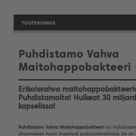
TUOTEKUVAUS
Puhdistamo Vahva
Maitohappobakteeri 
Erikoisvahva maitohappobakteeri
Puhdistamolta! Huikeat 30 miljard
kapselissa!
Puhdistamo Vahva Maitohappobakteeri
on
Puhdistamo
ylivoimaisen hyvin imeytyvä probioottivalmiste. Se on