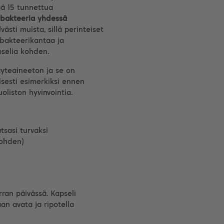
ää 15 tunnettua
obakteeria yhdessä
sti muista, sillä perinteiset
 bakteerikantaa ja
pselia kohden.
täyteaineeton ja se on
isesti esimerkiksi ennen
liston hyvinvointia.
sasi turvaksi
kohden)
erran päivässä. Kapseli
an avata ja ripotella