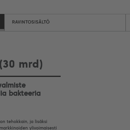
RAVINTOSISÄLTÖ
(30 mrd)
valmiste
ia bakteeria
n tehokkain, ja lisäksi
 markkinoiden ylivoimaisesti