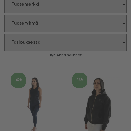
Tyhjennä valinnat
-42%
-38%