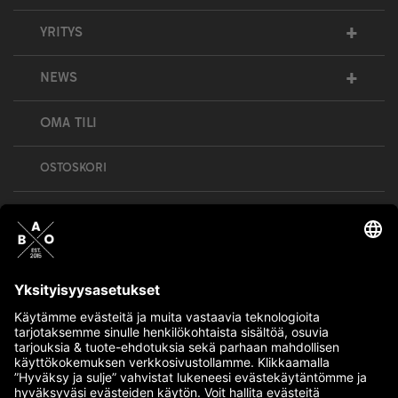
+
YRITYS
+
NEWS
OMA TILI
OSTOSKORI
Bull’s All Out is social – follow us and show
your passion!
BULLMENTULA.FI