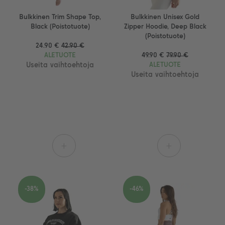
Bulkkinen Trim Shape Top,
Bulkkinen Unisex Gold
Black (Poistotuote)
Zipper Hoodie, Deep Black
(Poistotuote)
24.90 €
42.90 €
ALETUOTE
49.90 €
79.90 €
Useita vaihtoehtoja
ALETUOTE
Useita vaihtoehtoja
+
+
-38%
-46%