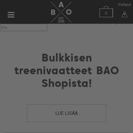
Finland
0
▼
Bulkkisen
treenivaatteet BAO
Shopista!
Bulkkinen on suomalainen treenivaatemerkki, joka yhdistää
tyylikkyyden, mukavuuden ja käytännöllisyyden. Näissä vaatteissa
LUE LISÄÄ
viihdyt niin intensiivisissä treeneissä kuin rennosti kotisohvalla.
Tutustu kattavaan valikoimaan ja tilaa omasi luotettavasti