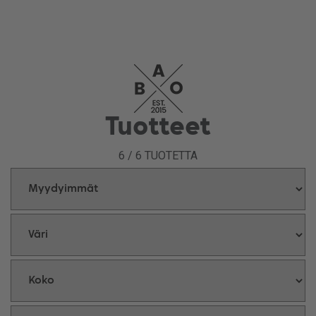
kotimaisesta BAO Shopista!
Tuotteet
6
/
6
TUOTETTA