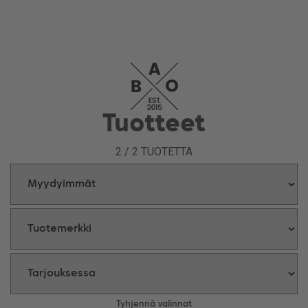
Curasanon luonnollisista ainesosista valmistetut itseruskettavat
tuotteet turvalliseen ihon hoitoon ja kauneuteen BAOShopin
valikoimasta! Viimeistele vaikkapa kisarusketus tai nauti kauniista
rusketuksesta myös pimeän talven keskellä laadukkailla Curasano-
tuotteilla.
BAOShop toimittaa tuotteet vaikka suoraan kotiovellesi edullisesti,
nopeasti ja turvallisesti! Käytössäsi laaja valikoima maksutapoja,
Tuotteet
toimituskulu vain 4,90 € ja yli 69 € tilaukset ilman toimituskuluja.
2
/
2
TUOTETTA
Tyhjennä valinnat