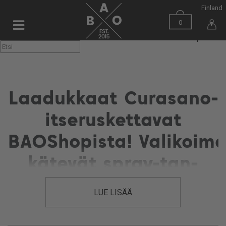
Finland
0
▼
Laadukkaat Curasano-
itseruskettavat
BAOShopista! Valikoim
kätevät spray-tan-
tuotteet ja
LUE LISÄÄ
levityskintaat.