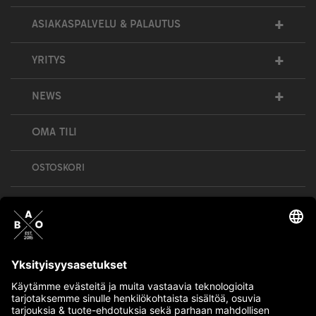
+
ASIAKASPALVELU & PALAUTUS
+
YRITYS
+
NEWS
OMA TILI
OSTOSKORI
Bull’s All Out is social – follow us and show
your passion!