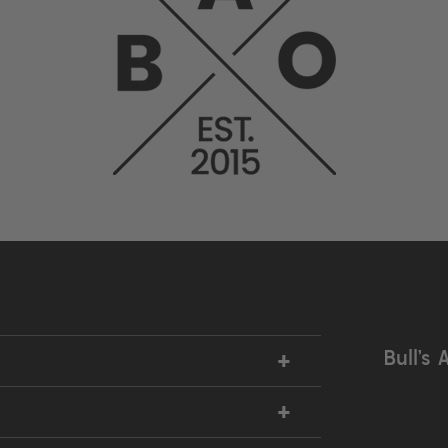
+
Bull’s 
+