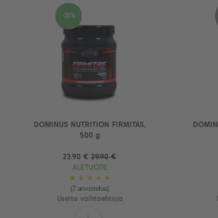
-20%
DOMINUS NUTRITION FIRMITAS,
DOMIN
500 g
23.90 €
29.90 €
ALETUOTE
★
★
★
★
★
(7 arvostelua)
Useita vaihtoehtoja