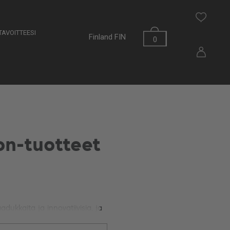
AVOITTEESI
Finland
FIN
0
on-tuotteet
dukkaita ja innovatiivisia, ja
ksi aivan uudenlaisen