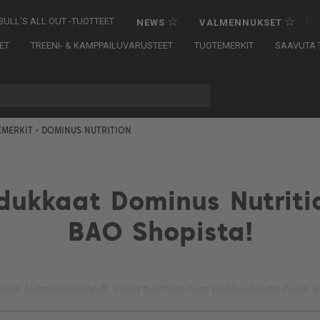
☆
☆
{
BULL’S ALL OUT -TUOTTEET
NEWS
VALMENNUKSET
ET
TREENI- & KAMPPAILUVARUSTEET
TUOTEMERKIT
SAAVUTA T
EMERKIT
• DOMINUS NUTRITION
ukkaat Dominus Nutriti
BAO Shopista!
en lisäravinnebrändi, jonka tuotteet ovat poikkeuksetta hyvin laa
ta REFECTIO-palautusjuomajauheen ja Omega-3-kapseleiden lisä