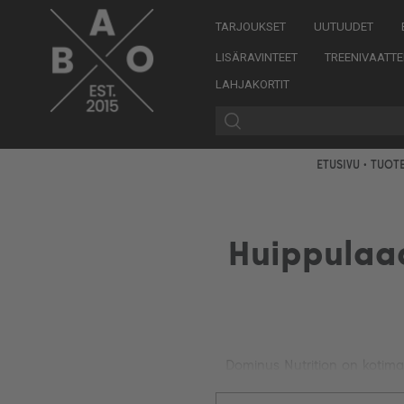
TARJOUKSET
UUTUUDET
LISÄRAVINTEET
TREENIVAATTE
LAHJAKORTIT
ETUSIVU
•
TUOT
Huippulaad
Dominus Nutrition on kotimain
löydätkin valikoimas