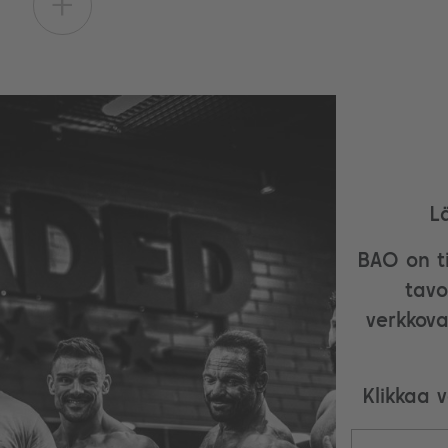
+
L
BAO on ti
tavo
verkkova
Klikkaa 