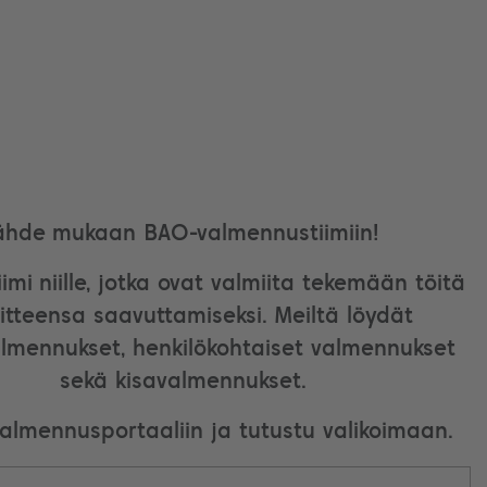
ähde mukaan BAO-valmennustiimiin!
imi niille, jotka ovat valmiita tekemään töitä
itteensa saavuttamiseksi. Meiltä löydät
lmennukset, henkilökohtaiset valmennukset
sekä kisavalmennukset.
valmennusportaaliin ja tutustu valikoimaan.