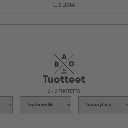
auheen, paastoliikuntaa tehostavan rasvanpolttojauheen sekä mu
LUE LISÄÄ
Tuotteet
2
/
2
TUOTETTA