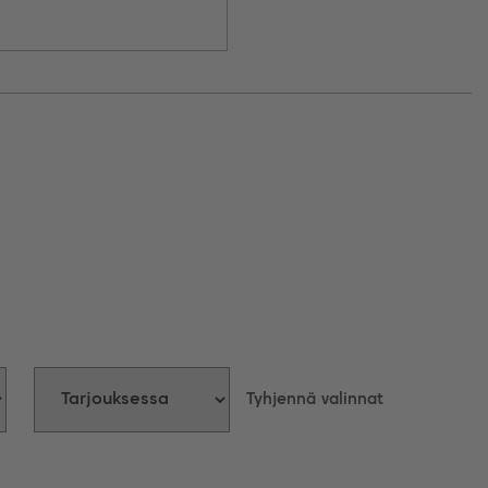
ut ravintolisät.
Tyhjennä valinnat