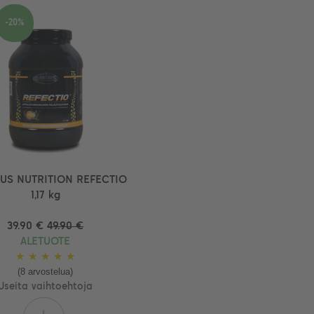
-20%
US NUTRITION REFECTIO
1,17 kg
39.90 €
49.90 €
ALETUOTE
★
★
★
★
★
(8 arvostelua)
Useita vaihtoehtoja