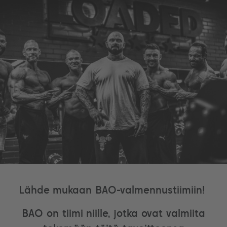
Lähde mukaan BAO-valmennustiimiin!
BAO on tiimi niille, jotka ovat valmiita