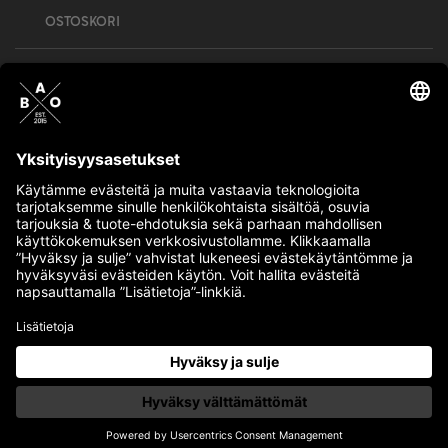
OSTOSKORI
Bull’s All Out is social – follow us and show
your passion!
BULLMENTULA.FI