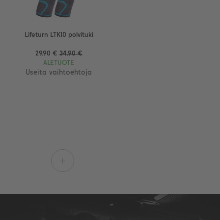
Lifeturn LTK10 polvituki
29.90 €
34.90 €
ALETUOTE
Useita vaihtoehtoja
+