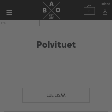
Finland
0
▼
Polvituet
LUE LISÄÄ