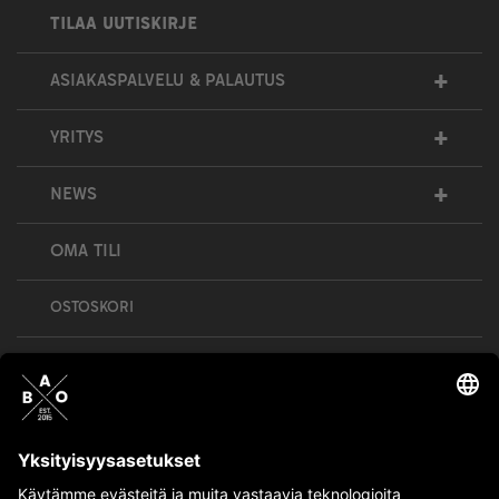
TILAA UUTISKIRJE
+
ASIAKASPALVELU & PALAUTUS
+
YRITYS
+
NEWS
OMA TILI
OSTOSKORI
Bull’s All Out is social – follow us and show
your passion!