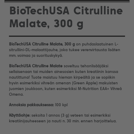
BioTechUSA Citrulline
Malate, 300 g
BioTechUSA Citrulline Malate, 300 g
on puhdaslaatuinen L-
sitrulliini-DL-malaattijauhe, joka tukee verenvirtausta lisäten
mm. voimaa ja suorituskykyä.
BioTechUSA Citrulline Malate
s
oveltuu tehonlisääjäksi
sellaisenaan tai muiden ainesosien kuten kreatiinin kanssa
nautittuna! Tuote maistuu hieman kirpeältä ja se sopiikin
hyvin esimerkiksi vihreän omenan (Green Apple) makuisten
juomien joukkoon, kuten esimerkiksi M-Nutrition EAA+ Vihreä
Omena.
Annoksia pakkauksessa:
100 kpl
Käyttöohje:
sekoita 1 annos (3 g) veteen tai esimerkiksi
kreatiinijauheeseen ja nauti n. 30 min. ennen harjoittelua.