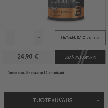
-
+
BioTechUSA Citrulline
Malate, 300 g
24.90 €
LISÄÄ OSTOSKORIIN
•
Varastossa, lähetysaika 1-3 arkipäivää.
TUOTEKUVAUS
-