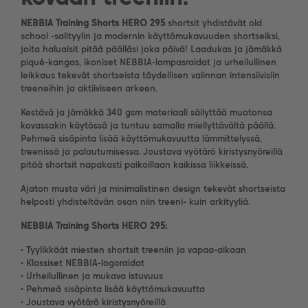
NEBBIA Training Shorts HERO 295
shortsit yhdistävät old
school -salityylin ja modernin käyttömukavuuden shortseiksi,
joita haluaisit pitää päälläsi joka päivä! Laadukas ja jämäkkä
piqué-kangas, ikoniset NEBBIA-lampasraidat ja urheilullinen
leikkaus tekevät shortseista täydellisen valinnan intensiivisiin
treeneihin ja aktiiviseen arkeen.
Kestävä ja jämäkkä 340 gsm materiaali säilyttää muotonsa
kovassakin käytössä ja tuntuu samalla miellyttävältä päällä.
Pehmeä sisäpinta lisää käyttömukavuutta lämmittelyssä,
treenissä ja palautumisessa. Joustava vyötärö kiristysnyöreillä
pitää shortsit napakasti paikoillaan kaikissa liikkeissä.
Ajaton musta väri ja minimalistinen design tekevät shortseista
helposti yhdisteltävän osan niin treeni- kuin arkityyliä.
NEBBIA Training Shorts HERO 295:
• Tyylikkäät miesten shortsit treeniin ja vapaa-aikaan
• Klassiset NEBBIA-logoraidat
• Urheilullinen ja mukava istuvuus
• Pehmeä sisäpinta lisää käyttömukavuutta
• Joustava vyötärö kiristysnyöreillä