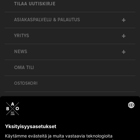
TILAA UUTISKIRJE
+
ASIAKASPALVELU & PALAUTUS
+
YRITYS
+
NEWS
OMA TILI
OSTOSKORI
Bull’s All Out is social – follow us and show
your passion!