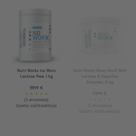
Nutri Works Iso Worx
Nutri Works Whey WorX With
Lactose Free, 1 kg
Lactase & Digestive
Enzymes, 4 kg
59.99 €
★
★
★
★
★
119.99 €
(3 arvostelua)
★
★
★
★
★
(2 arvostelua)
Useita vaihtoehtoja
Useita vaihtoehtoja