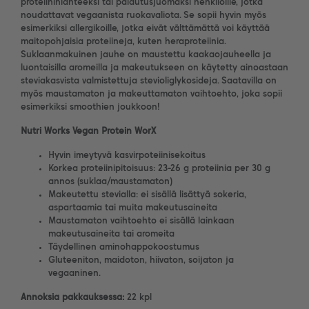
proteiininlähteeksi tai palautusjuomaksi henkilöille, jotka
noudattavat vegaanista ruokavaliota. Se sopii hyvin myös
esimerkiksi allergikoille, jotka eivät välttämättä voi käyttää
maitopohjaisia proteiineja, kuten heraproteiinia.
Suklaanmakuinen jauhe on maustettu kaakaojauheella ja
luontaisilla aromeilla ja makeutukseen on käytetty ainoastaan
steviakasvista valmistettuja stevioliglykosideja. Saatavilla on
myös maustamaton ja makeuttamaton vaihtoehto, joka sopii
esimerkiksi smoothien joukkoon!
Nutri Works Vegan Protein WorX
Hyvin imeytyvä kasvirpoteiinisekoitus
Korkea proteiinipitoisuus: 23-26 g proteiinia per 30 g
annos (suklaa/maustamaton)
Makeutettu stevialla: ei sisällä lisättyä sokeria,
aspartaamia tai muita makeutusaineita
Maustamaton vaihtoehto ei sisällä lainkaan
makeutusaineita tai aromeita
Täydellinen aminohappokoostumus
Gluteeniton, maidoton, hiivaton, soijaton ja
vegaaninen.
Annoksia pakkauksessa:
22 kpl