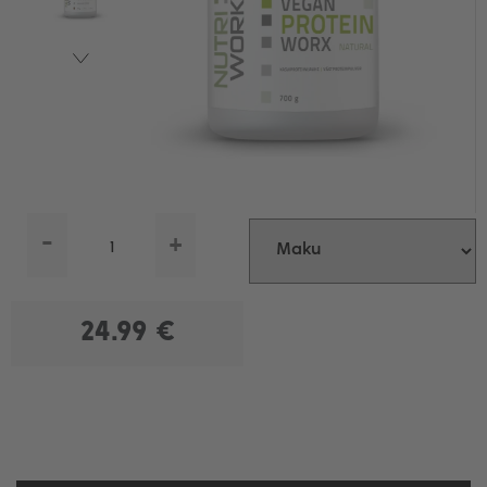
-
+
24.99 €