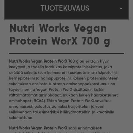
TUOTEKUVAUS
-
Nutri Works Vegan
Protein WorX 700 g
Nutri Works Vegan Protein WorX 700 g
on erittäin hyvin
imeytyvä ja todella laadukas kasviproteiinisekoitus, joka
sisältää sekoituksen kolmea eri kasviproteiinia: riisiproteiini,
herneproteiini ja hamppuproteiini. Kolmen proteiininlähteen
sekoituksen ansiosta tuotteen aminohappokoostumus on
täydellinen, ja Vegan Protein WorX sisältääkin kaikki
välttämättömät aminohapot, mukaan lukien haaraketjuiset
aminohapot (BCAA). Täten Vegan Protein WorX soveltuu
erinomaisesti palautusjuomaksi harjoittelun jälkeen
sellaisenaan tai esimerkiksi hiilihydraatteihin ja kreatiiniin
sekoitettuna.
Nutri Works Vegan Protein WorX
sopii erinomaisesti