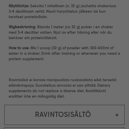
Käyttöohje:
Sekoita 1 mitallinen (n. 32 g) jauhetta shakerissa
3-4 desilitraan vettä. Nauti harjoittelun jälkeen tai kun
tarvitset proteiinilisän.
Vägbeskrivning
: Blanda 1 meter (ca 32 g) pulver i en shaker
med 3-4 deciliter vatten. Njut av efter träning eller när du
behöver ett proteintillskott.
How to use:
Mix 1 scoop (32 g) of powder with 300-400ml of
water in a shaker. Drink after training or whenever you need a
protein supplement.
Ravintolisä ei korvaa monipuolista ruokavaliota eikä terveitä
elämäntapoja. Suositeltua annosta ei saa ylittää. Dietary
supplements do not replace a diverse diet. Kosttillskott
ersätter inte en mångsidig diet.
RAVINTOSISÄLTÖ
+