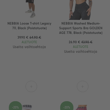
NEBBIA Loose T-shirt Legacy
NEBBIA Washed Medium-
711, Black (Poistotuote)
Support Sports Bra GOLDEN
AGE 778, Black (Poistotuote)
39.90 €
64.90 €
ALETUOTE
26.90 €
43.90 €
Useita vaihtoehtoja
ALETUOTE
Useita vaihtoehtoja
+
+
-20%
-20%