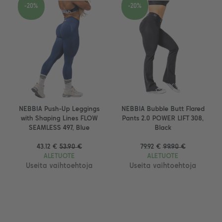
-20%
-20%
NEBBIA Push-Up Leggings
NEBBIA Bubble Butt Flared
with Shaping Lines FLOW
Pants 2.0 POWER LIFT 308,
SEAMLESS 497, Blue
Black
43.12 €
53.90 €
79.92 €
99.90 €
ALETUOTE
ALETUOTE
Useita vaihtoehtoja
Useita vaihtoehtoja