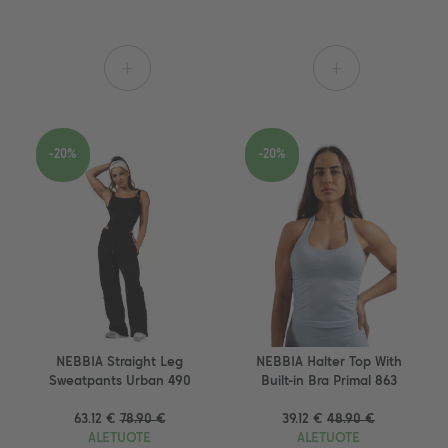
+
+
-20%
-20%
NEBBIA Straight Leg
NEBBIA Halter Top With
Sweatpants Urban 490
Built-in Bra Primal 863
63.12 €
78.90 €
39.12 €
48.90 €
ALETUOTE
ALETUOTE