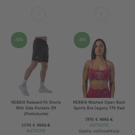
+
+
-52%
-20%
NEBBIA Relaxed-Fit Shorts
NEBBIA Washed Open Back
With Side Pockets 319
Sports Bra Legacy 779, Red
(Poistotuote)
39.92 €
49.90 €
23.90 €
49.90 €
ALETUOTE
ALETUOTE
Useita vaihtoehtoja