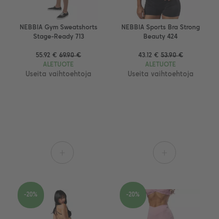
NEBBIA Gym Sweatshorts
NEBBIA Sports Bra Strong
Stage-Ready 713
Beauty 424
55.92 €
69.90 €
43.12 €
53.90 €
ALETUOTE
ALETUOTE
Useita vaihtoehtoja
Useita vaihtoehtoja
+
+
-20%
-20%