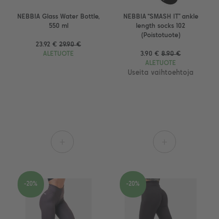
NEBBIA Glass Water Bottle,
NEBBIA “SMASH IT” ankle
550 ml
length socks 102
(Poistotuote)
23.92 €
29.90 €
ALETUOTE
3.90 €
8.90 €
ALETUOTE
Useita vaihtoehtoja
+
+
-20%
-20%