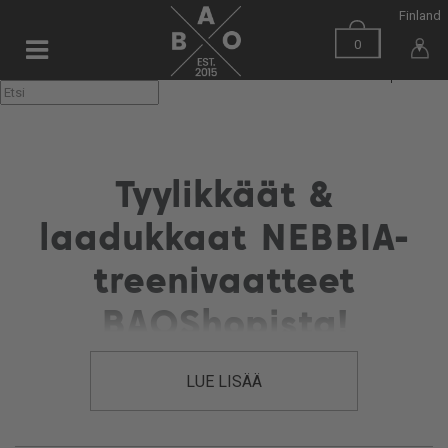
Finland
0
▼
Tyylikkäät &
laadukkaat NEBBIA-
treenivaatteet
BAOShopista!
LUE LISÄÄ
NEBBIA on Eurooppalainen urheiluvaatebrändi, jonka mallistosta
löydät monipuolisen valikoiman treenitrikoita, toppeja, huppareita,
housuja, alusvaatteita ja upeita uima-asuja. NEBBIA-vaatteet