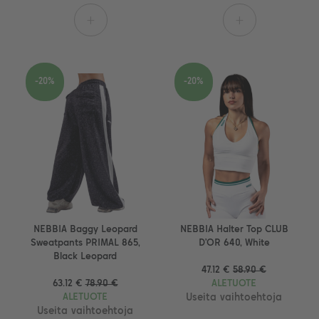
+
+
-20%
-20%
NEBBIA Baggy Leopard
NEBBIA Halter Top CLUB
Sweatpants PRIMAL 865,
D’OR 640, White
Black Leopard
47.12 €
58.90 €
63.12 €
78.90 €
ALETUOTE
ALETUOTE
Useita vaihtoehtoja
Useita vaihtoehtoja