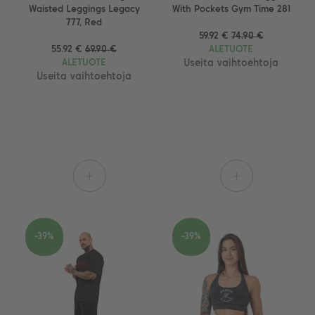
Waisted Leggings Legacy
With Pockets Gym Time 281
777, Red
59.92 €
74.90 €
55.92 €
69.90 €
ALETUOTE
ALETUOTE
Useita vaihtoehtoja
Useita vaihtoehtoja
+
+
-39%
-39%