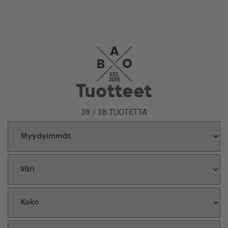
soveltuvat erinomaisesti kuntosalille, lenkkipolulle ja osaksi vapaa-
ajan asusteita.
Tutustu valikoimaan ja tilaa tuotteet BAOShopista! Nopea toimitus,
yli 69 € tilaukset aina ilman toimituskuluja! Kotimainen verkkokauppa!
Tuotteet
38
/
38
TUOTETTA