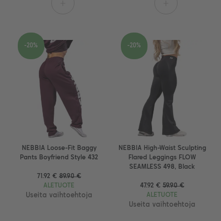
+
+
-20%
-20%
NEBBIA Loose-Fit Baggy
NEBBIA High-Waist Sculpting
Pants Boyfriend Style 432
Flared Leggings FLOW
SEAMLESS 498, Black
71.92 €
89.90 €
ALETUOTE
47.92 €
59.90 €
Useita vaihtoehtoja
ALETUOTE
Useita vaihtoehtoja