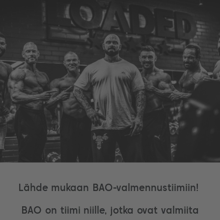
Lähde mukaan BAO-valmennustiimiin!
BAO on tiimi niille, jotka ovat valmiita