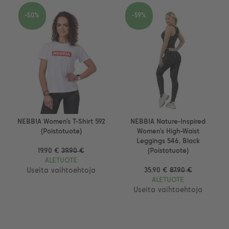
-50%
-59%
NEBBIA Women's T-Shirt 592
NEBBIA Nature-Inspired
(Poistotuote)
Women's High-Waist
Leggings 546, Black
19.90 €
39.90 €
(Poistotuote)
ALETUOTE
Useita vaihtoehtoja
35.90 €
87.90 €
ALETUOTE
Useita vaihtoehtoja