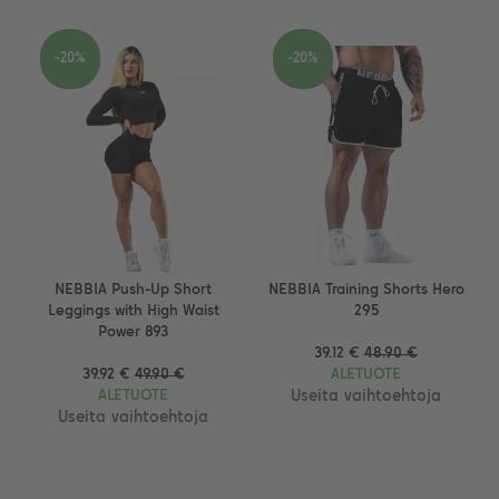
-20%
-20%
NEBBIA Push-Up Short
NEBBIA Training Shorts Hero
Leggings with High Waist
295
Power 893
39.12 €
48.90 €
39.92 €
49.90 €
ALETUOTE
ALETUOTE
Useita vaihtoehtoja
Useita vaihtoehtoja