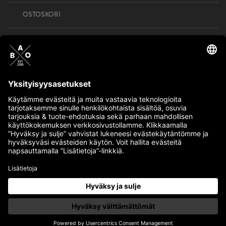
OSTOSKORI
Bull’s All Out is social – follow us and show
your passion!
BULLMENTULA.FI