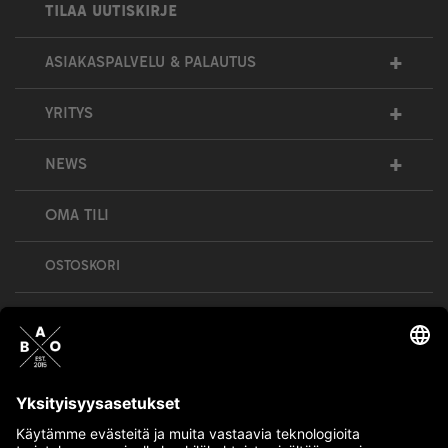
TILAA UUTISKIRJE
+
ASIAKASPALVELU & PALAUTUS
+
YRITYS
+
NEWS
OMA TILI
OSTOSKORI
Bull’s All Out is social – follow us and show
your passion!