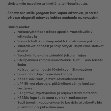
yhdistelmän muodikasta ilmettä ja toiminnallisuutta.
Sopivat niin salille, joogaan kuin vapaa-aikaankin, ja näissä
trikoissa elegantti retroviba kohtaa modernin mukavuuden!
Ominaisuudet:
Korkeavyötäröiset trikoot upealla muotoilevalla V-
leikkauksella
Scrunch butt & push-up -efekti korostamaan pakaroita
Muotoilevat paneelit ja sävy sävyyn -linjat viimeistelevät
siluetin
Trendikäs flare-lahje pidentää jalkojen linjaa
Silkinpehmeä kompressiomateriaali: tuntuu kuin toiselta
iholta
Nelisuuntainen jousto täydelliseen liikkuvuuteen
Squat proof: läpinäkymätön kangas
Nopea kuivuvuus ja hyvä kosteudenhallinta
UPF 50 -aurinkosuoja, pitkäikäinen väri ja kankaan
kestävyys
Hengittävä, rypistymätön ja hajunkestävä materiaali
NEBBIA-logo kudottuna suoraan kankaaseen
Sopii treeniin, vapaa-aikaan ja kevyisiin aktiviteetteihin
ja rentoon arkipukeutumiseen