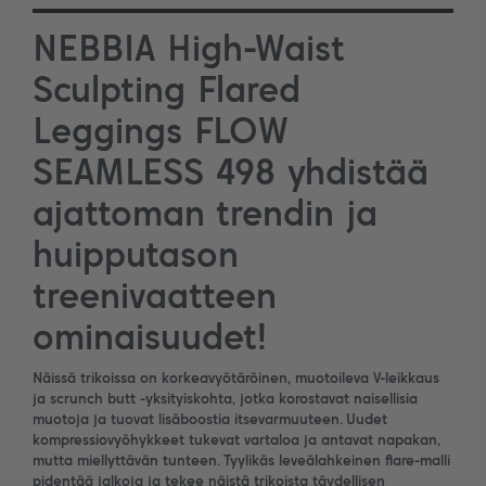
NEBBIA High-Waist
Sculpting Flared
Leggings FLOW
SEAMLESS 498 yhdistää
ajattoman trendin ja
huipputason
treenivaatteen
ominaisuudet!
Näissä trikoissa on korkeavyötäröinen, muotoileva V-leikkaus
ja scrunch butt -yksityiskohta, jotka korostavat naisellisia
muotoja ja tuovat lisäboostia itsevarmuuteen. Uudet
kompressiovyöhykkeet tukevat vartaloa ja antavat napakan,
mutta miellyttävän tunteen. Tyylikäs leveälahkeinen flare-malli
pidentää jalkoja ja tekee näistä trikoista täydellisen