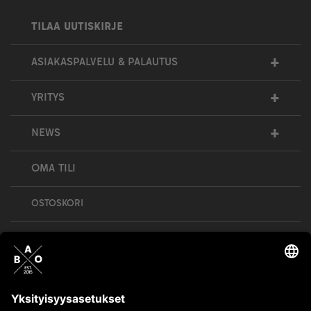
TILAA UUTISKIRJE
+
ASIAKASPALVELU & PALAUTUS
+
YRITYS
+
NEWS
OMA TILI
OSTOSKORI
Bull’s All Out is social – follow us and show
your passion!