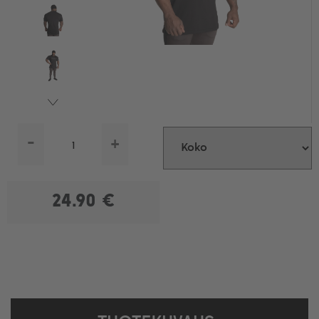
-
+
24.90 €