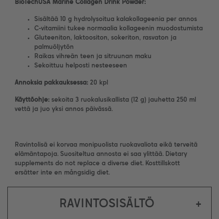
BioTechUSA
Marine Collagen Drink Powder:
Sisältää 10 g hydrolysoitua kalakollageenia per annos
C-vitamiini tukee normaalia kollageenin muodostumista
Gluteeniton, laktoositon, sokeriton, rasvaton ja
palmuöljytön
Raikas vihreän teen ja sitruunan maku
Sekoittuu helposti nesteeseen
Annoksia pakkauksessa:
20 kpl
Käyttöohje:
sekoita 3 ruokalusikallista (12 g) jauhetta 250 ml
vettä ja juo yksi annos päivässä.
Ravintolisä ei korvaa monipuolista ruokavaliota eikä terveitä
elämäntapoja. Suositeltua annosta ei saa ylittää. Dietary
supplements do not replace a diverse diet. Kosttillskott
ersätter inte en mångsidig diet.
RAVINTOSISÄLTÖ
+