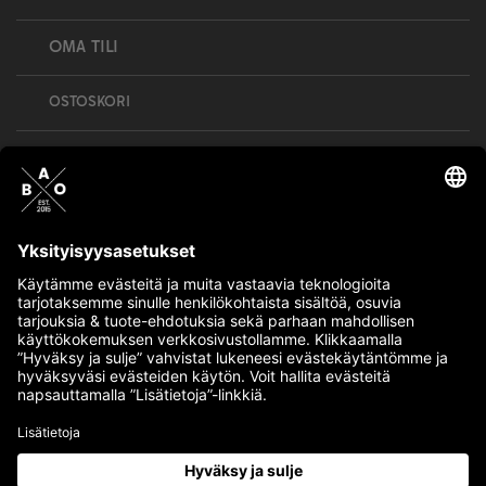
OMA TILI
OSTOSKORI
Bull’s All Out is social – follow us and show
your passion!
BULLMENTULA.FI