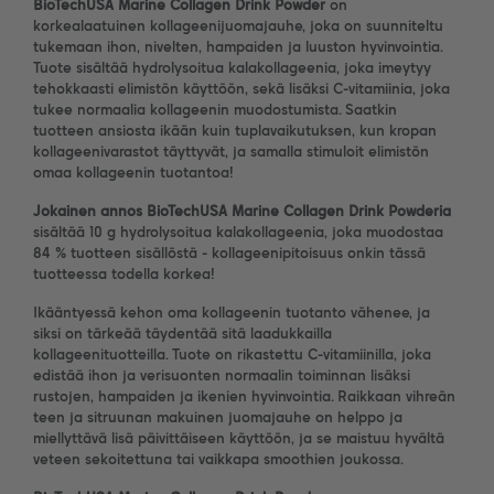
BioTechUSA Marine Collagen Drink Powder
on
korkealaatuinen kollageenijuomajauhe, joka on suunniteltu
tukemaan ihon, nivelten, hampaiden ja luuston hyvinvointia.
Tuote sisältää hydrolysoitua kalakollageenia, joka imeytyy
tehokkaasti elimistön käyttöön, sekä lisäksi C-vitamiinia, joka
tukee normaalia kollageenin muodostumista. Saatkin
tuotteen ansiosta ikään kuin tuplavaikutuksen, kun kropan
kollageenivarastot täyttyvät, ja samalla stimuloit elimistön
omaa kollageenin tuotantoa!
Jokainen annos
BioTechUSA Marine Collagen Drink Powderia
sisältää 10 g hydrolysoitua kalakollageenia, joka muodostaa
84 % tuotteen sisällöstä - kollageenipitoisuus onkin tässä
tuotteessa todella korkea!
Ikääntyessä kehon oma kollageenin tuotanto vähenee, ja
siksi on tärkeää täydentää sitä laadukkailla
kollageenituotteilla. Tuote on rikastettu C-vitamiinilla, joka
edistää ihon ja verisuonten normaalin toiminnan lisäksi
rustojen, hampaiden ja ikenien hyvinvointia. Raikkaan vihreän
teen ja sitruunan makuinen juomajauhe on helppo ja
miellyttävä lisä päivittäiseen käyttöön, ja se maistuu hyvältä
veteen sekoitettuna tai vaikkapa smoothien joukossa.