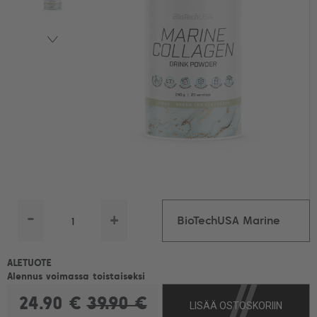
-
+
BioTechUSA Marine
Collagen Drink Powder,
ALETUOTE
Alennus voimassa toistaiseksi
24.90 €
39.90 €
LISÄÄ OSTOSKORIIN
240 g, Green Tea Lemon