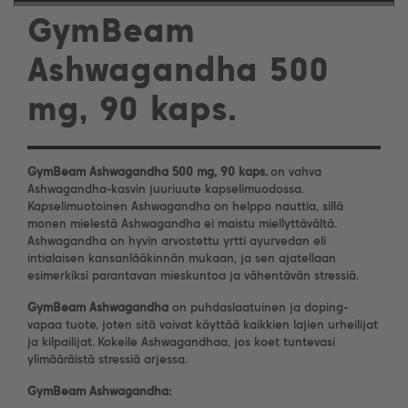
GymBeam
Ashwagandha 500
mg, 90 kaps.
GymBeam Ashwagandha 500 mg, 90 kaps.
on vahva
Ashwagandha-kasvin juuriuute kapselimuodossa.
Kapselimuotoinen Ashwagandha on helppo nauttia, sillä
monen mielestä Ashwagandha ei maistu miellyttävältä.
Ashwagandha on hyvin arvostettu yrtti ayurvedan eli
intialaisen kansanlääkinnän mukaan, ja sen ajatellaan
esimerkiksi parantavan mieskuntoa ja vähentävän stressiä.
GymBeam Ashwagandha
on puhdaslaatuinen ja doping-
vapaa tuote, joten sitä voivat käyttää kaikkien lajien urheilijat
ja kilpailijat. Kokeile Ashwagandhaa, jos koet tuntevasi
ylimääräistä stressiä arjessa.
GymBeam Ashwagandha
: