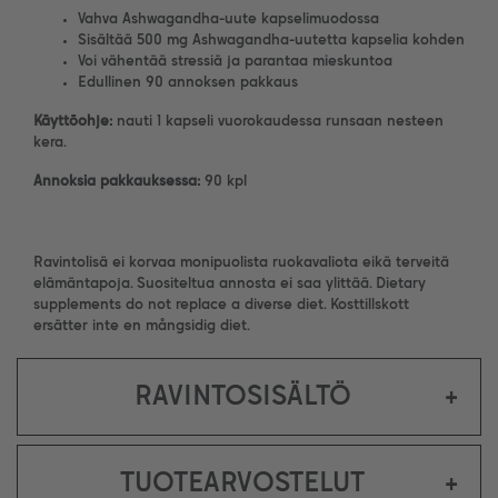
Vahva Ashwagandha-uute kapselimuodossa
Sisältää 500 mg Ashwagandha-uutetta kapselia kohden
Voi vähentää stressiä ja parantaa mieskuntoa
Edullinen 90 annoksen pakkaus
Käyttöohje:
nauti 1 kapseli vuorokaudessa runsaan nesteen
kera.
Annoksia pakkauksessa:
90 kpl
Ravintolisä ei korvaa monipuolista ruokavaliota eikä terveitä
elämäntapoja. Suositeltua annosta ei saa ylittää. Dietary
supplements do not replace a diverse diet. Kosttillskott
ersätter inte en mångsidig diet.
RAVINTOSISÄLTÖ
+
TUOTEARVOSTELUT
+