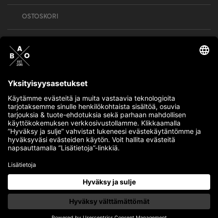
OSTOSKORI
Bull’s All Out is social – follow us and show
your passion!
BULLMENTULA.FI