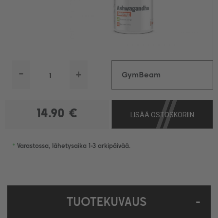
-
+
GymBeam
Ashwagandha 500 mg,
14.90 €
LISÄÄ OSTOSKORIIN
90 kaps.
•
Varastossa, lähetysaika 1-3 arkipäivää.
TUOTEKUVAUS
-