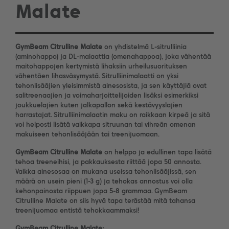
Malate
GymBeam Citrulline Malate
on yhdistelmä L-sitrulliinia
(aminohappo) ja DL-malaattia (omenahappoa), joka vähentää
maitohappojen kertymistä lihaksiin urheilusuorituksen
vähentäen lihasväsymystä. Sitrulliinimalaatti on yksi
tehonlisääjien yleisimmistä ainesosista, ja sen käyttäjiä ovat
salitreenaajien ja voimaharjoittelijoiden lisäksi esimerkiksi
joukkuelajien kuten jalkapallon sekä kestävyyslajien
harrastajat. Sitrulliinimalaatin maku on raikkaan kirpeä ja sitä
voi helposti lisätä vaikkapa sitruunan tai vihreän omenan
makuiseen tehonlisääjään tai treenijuomaan.
GymBeam Citrulline Malate
on helppo ja edullinen tapa lisätä
tehoa treeneihisi, ja pakkauksesta riittää jopa 50 annosta.
Vaikka ainesosaa on mukana useissa tehonlisääjissä, sen
määrä on usein pieni (1-3 g) ja tehokas annostus voi olla
kehonpainosta riippuen jopa 5-8 grammaa. GymBeam
Citrulline Malate on siis hyvä tapa terästää mitä tahansa
treenijuomaa entistä tehokkaammaksi!
GymBeam Citrulline Malate
: