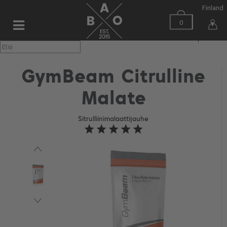
Finland
0
▼
GymBeam Citrulline
Malate
Sitrulliinimalaattijauhe