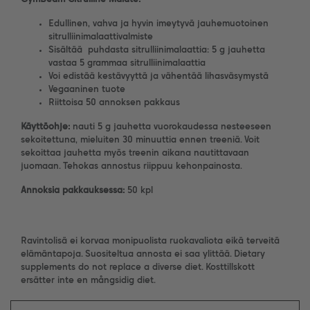
Edullinen, vahva ja hyvin imeytyvä jauhemuotoinen
sitrulliinimalaattivalmiste
Sisältää puhdasta sitrulliinimalaattia: 5 g jauhetta
vastaa 5 grammaa sitrulliinimalaattia
Voi edistää kestävyyttä ja vähentää lihasväsymystä
Vegaaninen tuote
Riittoisa 50 annoksen pakkaus
Käyttöohje:
nauti 5 g jauhetta vuorokaudessa nesteeseen
sekoitettuna, mieluiten 30 minuuttia ennen treeniä. Voit
sekoittaa jauhetta myös treenin aikana nautittavaan
juomaan. Tehokas annostus riippuu kehonpainosta.
Annoksia pakkauksessa:
50 kpl
Ravintolisä ei korvaa monipuolista ruokavaliota eikä terveitä
elämäntapoja. Suositeltua annosta ei saa ylittää. Dietary
supplements do not replace a diverse diet. Kosttillskott
ersätter inte en mångsidig diet.