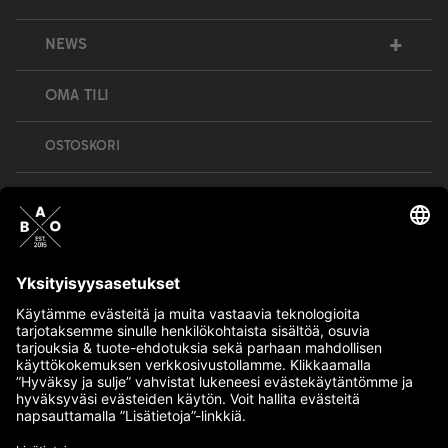
+
NEWS
OMA TILI
OSTOSKORI
Bull’s All Out is social – follow us and show
your passion!
BULLMENTULA.FI