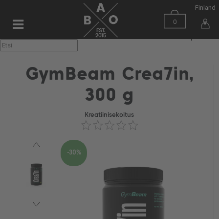
Finland
0
▼
GymBeam Crea7in,
300 g
Kreatiinisekoitus
-30%