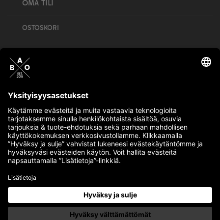
OMA TILI
OSTOSKORI
Bull’s All Out is social – follow us and show
your passion!
BULLMENTULA.FI