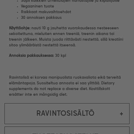
Sopii kaikkien urheilulajien harrastajille ja kilpailijoille
Vegaaninen tuote
Raikkaat makuvaihtoehdot
30 annoksen pakkaus
Käyttöohje:
nauti 10 g jauhetta vuorokaudessa nesteeseen
sekoitettuna, mieluiten ennen treeniä, treenin aikana tai
treenin jälkeen. Muista juoda riittävästi nestettä, sillä kreatiini
sitoo ylimääräistä nestettä itseensä.
Annoksia pakkauksessa:
30 kpl
Ravintolisä ei korvaa monipuolista ruokavaliota eikä terveitä
elämäntapoja. Suositeltua annosta ei saa ylittää. Dietary
supplements do not replace a diverse diet. Kosttillskott
ersätter inte en mångsidig diet.
RAVINTOSISÄLTÖ
+