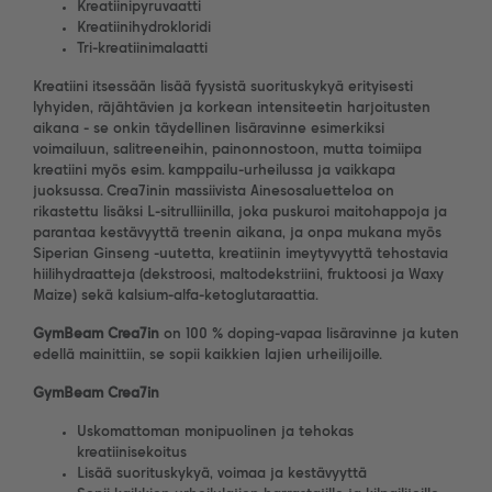
Kreatiinipyruvaatti
Kreatiinihydrokloridi
Tri-kreatiinimalaatti
Kreatiini itsessään lisää fyysistä suorituskykyä erityisesti
lyhyiden, räjähtävien ja korkean intensiteetin harjoitusten
aikana - se onkin täydellinen lisäravinne esimerkiksi
voimailuun, salitreeneihin, painonnostoon, mutta toimiipa
kreatiini myös esim. kamppailu-urheilussa ja vaikkapa
juoksussa. Crea7inin massiivista Ainesosaluetteloa on
rikastettu lisäksi L-sitrulliinilla, joka puskuroi maitohappoja ja
parantaa kestävyyttä treenin aikana, ja onpa mukana myös
Siperian Ginseng -uutetta, kreatiinin imeytyvyyttä tehostavia
hiilihydraatteja (dekstroosi, maltodekstriini, fruktoosi ja Waxy
Maize) sekä kalsium-alfa-ketoglutaraattia.
GymBeam
Crea7in
on 100 % doping-vapaa lisäravinne ja kuten
edellä mainittiin, se sopii kaikkien lajien urheilijoille.
GymBeam
Crea7in
Uskomattoman monipuolinen ja tehokas
kreatiinisekoitus
Lisää suorituskykyä, voimaa ja kestävyyttä