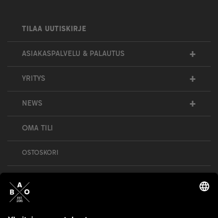
TILAA UUTISKIRJE
+
ASIAKASPALVELU & PALAUTUS
+
YRITYS
+
NEWS
OMA TILI
OSTOSKORI
Bull’s All Out is social – follow us and show
your passion!