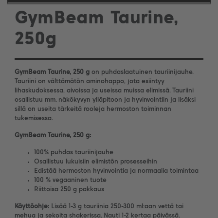
GymBeam Taurine,
250g
GymBeam Taurine, 250 g
on puhdaslaatuinen tauriinijauhe.
Tauriini on välttämätön aminohappo, jota esiintyy
lihaskudoksessa, aivoissa ja useissa muissa elimissä. Tauriini
osallistuu mm. näkökyvyn ylläpitoon ja hyvinvointiin ja lisäksi
sillä on useita tärkeitä rooleja hermoston toiminnan
tukemisessa.
GymBeam Taurine, 250 g:
100% puhdas tauriinijauhe
Osallistuu lukuisiin elimistön prosesseihin
Edistää hermoston hyvinvointia ja normaalia toimintaa
100 % vegaaninen tuote
Riittoisa 250 g pakkaus
Käyttöohje:
Lisää 1-3 g tauriinia 250-300 ml:aan vettä tai
mehua ja sekoita shakerissa. Nauti 1-2 kertaa päivässä.