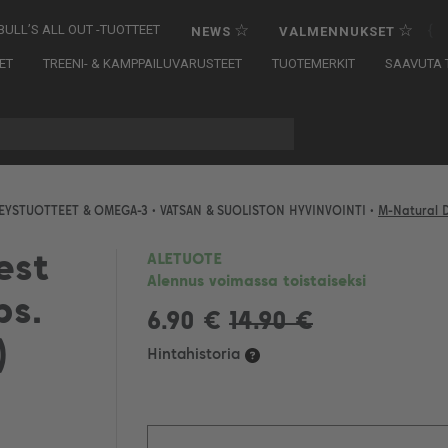
☆
☆
{
BULL’S ALL OUT -TUOTTEET
NEWS
VALMENNUKSET
ET
TREENI- & KAMPPAILUVARUSTEET
TUOTEMERKIT
SAAVUTA T
EYSTUOTTEET & OMEGA-3
•
VATSAN & SUOLISTON HYVINVOINTI
•
M-Natural D
est
ALETUOTE
Alennus voimassa toistaiseksi
ps.
6.90 €
14.90 €
)
Hintahistoria