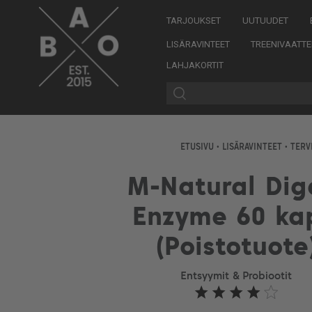
TARJOUKSET
UUTUUDET
LISÄRAVINTEET
TREENIVAATTE
LAHJAKORTIT
ETUSIVU
•
LISÄRAVINTEET
•
TERV
M-Natural Dig
Enzyme 60 ka
(Poistotuote
Entsyymit & Probiootit