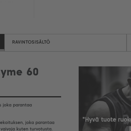
RAVINTOSISÄLTÖ
zyme 60
s joka parantaa
"Hyvä tuote ruok
ekoituksen, joka parantaa
aivoja kuten turvotusta.