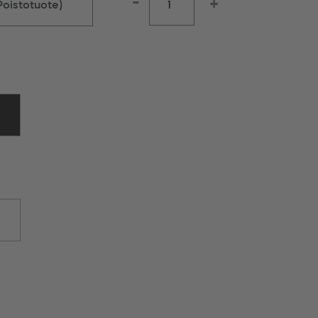
-
+
oistotuote)