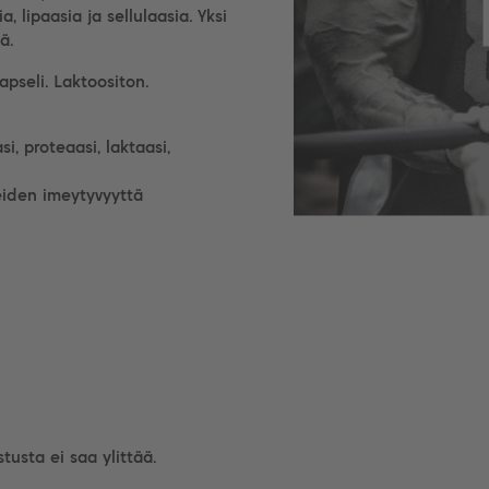
, lipaasia ja sellulaasia. Yksi
ä.
pseli. Laktoositon.
, proteaasi, laktaasi,
eiden imeytyvyyttä
tusta ei saa ylittää.