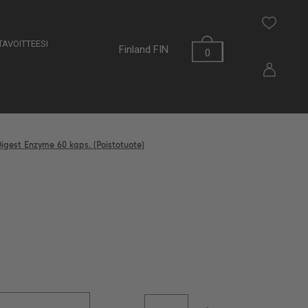
AVOITTEESI
Finland
FIN
0
igest Enzyme 60 kaps. (Poistotuote)