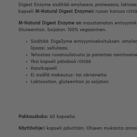
Digest Enzyme sisältää amylaasia, proteaasia, laktaasia
kapseli
M-Natural Digest Enzyme
ä
ruoan kanssa riittä
M-Natural Digest Enzyme on
m
austamaton entsyymika
Gluteeniton. Soijaton. 100% vegaaninen.
Sisältää: DigeZyme entsyymisekoituksen: amylaasi
lipaasi, sellulaasi,
Tehostaa ruoansulatusta ja parantaa ravintoain
Yksi kapseli päivässä riittää
Kasvikapseli
Ei sisällä makeutus- tai väriaineita
Laktoositon, gluteeniton ja soijaton
Pakkauskoko:
60 kapselia.
Käyttöohje:
1 kapseli päivittäin. Ohjeen mukaista annos