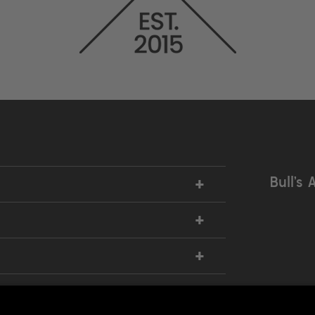
+
Bull’s 
+
+