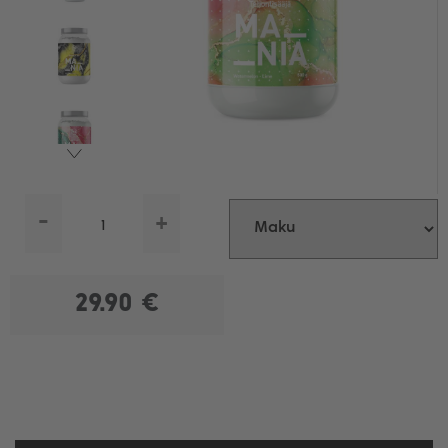
-
+
29.90 €