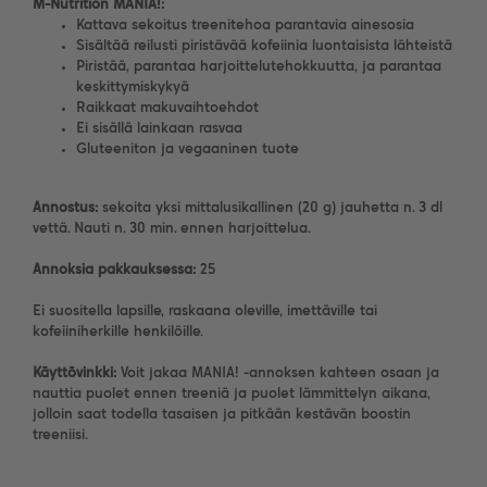
M-Nutrition MANIA!:
Kattava sekoitus treenitehoa parantavia ainesosia
Sisältää reilusti piristävää kofeiinia luontaisista lähteistä
Piristää, parantaa harjoittelutehokkuutta, ja parantaa
keskittymiskykyä
Raikkaat makuvaihtoehdot
Ei sisällä lainkaan rasvaa
Gluteeniton ja vegaaninen tuote
Annostus:
sekoita yksi mittalusikallinen (20 g) jauhetta n. 3 dl
vettä. Nauti n. 30 min. ennen harjoittelua.
Annoksia pakkauksessa:
25
Ei suositella lapsille, raskaana oleville, imettäville tai
kofeiiniherkille henkilöille.
Käyttövinkki:
Voit jakaa MANIA! -annoksen kahteen osaan ja
nauttia puolet ennen treeniä ja puolet lämmittelyn aikana,
jolloin saat todella tasaisen ja pitkään kestävän boostin
treeniisi.