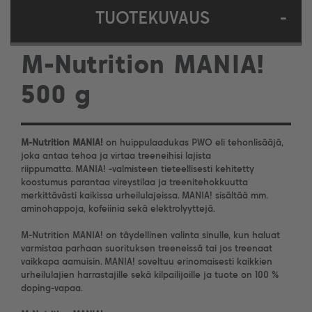
TUOTEKUVAUS
-
M-Nutrition MANIA!
500 g
M-Nutrition MANIA!
on huippulaadukas PWO eli tehonlisääjä,
joka antaa tehoa ja virtaa treeneihisi lajista
riippumatta. MANIA! -valmisteen tieteellisesti kehitetty
koostumus parantaa vireystilaa ja treenitehokkuutta
merkittävästi kaikissa urheilulajeissa. MANIA! sisältää mm.
aminohappoja, kofeiinia sekä elektrolyyttejä.
M-Nutrition MANIA! on täydellinen valinta sinulle, kun haluat
varmistaa parhaan suorituksen treeneissä tai jos treenaat
vaikkapa aamuisin. MANIA! soveltuu erinomaisesti kaikkien
urheilulajien harrastajille sekä kilpailijoille ja tuote on 100 %
doping-vapaa.