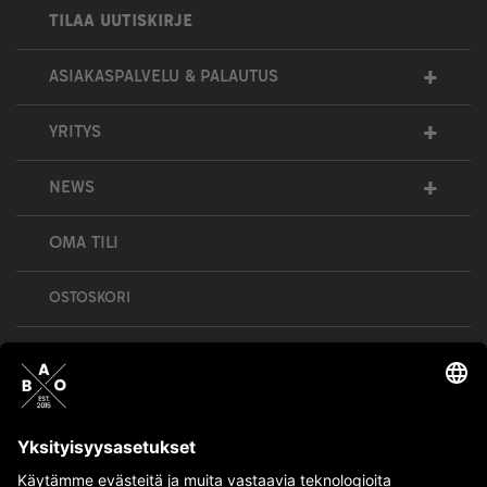
TILAA UUTISKIRJE
+
ASIAKASPALVELU & PALAUTUS
+
YRITYS
+
NEWS
OMA TILI
OSTOSKORI
Bull’s All Out is social – follow us and show
your passion!