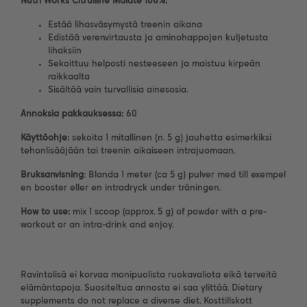
Nutri Works Citrulline Malate 100%:
Estää lihasväsymystä treenin aikana
Edistää verenvirtausta ja aminohappojen kuljetusta
lihaksiin
Sekoittuu helposti nesteeseen ja maistuu kirpeän
raikkaalta
Sisältää vain turvallisia ainesosia.
Annoksia pakkauksessa:
60
Käyttöohje:
sekoita 1 mitallinen (n. 5 g) jauhetta esimerkiksi
tehonlisääjään tai treenin aikaiseen intrajuomaan.
Bruksanvisning
: Blanda 1 meter (ca 5 g) pulver med till exempel
en booster eller en intradryck under träningen.
How to use:
mix 1 scoop (approx. 5 g) of powder with a pre-
workout or an intra-drink and enjoy.
Ravintolisä ei korvaa monipuolista ruokavaliota eikä terveitä
elämäntapoja. Suositeltua annosta ei saa ylittää. Dietary
supplements do not replace a diverse diet. Kosttillskott