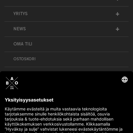
+
YRITYS
+
NEWS
OMA TILI
OSTOSKORI
Bull’s All Out is social – follow us and show
your passion!