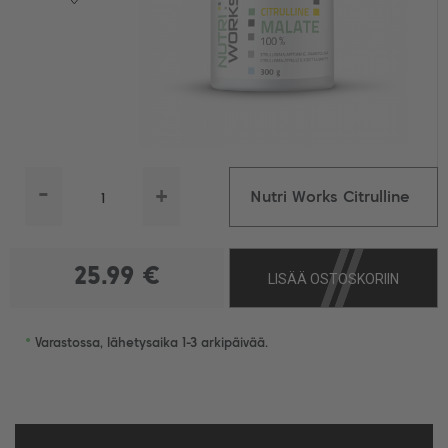
-
+
Nutri Works Citrulline
Malate 100 %, 300 g
25.99 €
LISÄÄ OSTOSKORIIN
•
Varastossa, lähetysaika 1-3 arkipäivää.