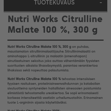
TUOTEKUVAUS
-
Nutri Works Citrulline
Malate 100 %, 300 g
Nutri Works Citrulline Malate 100 %, 300 g
on puhdas,
maustamaton sitrulliinimalaattijauhe. Sitrulliinimalaatti on
aminohappo L-sitrulliinin ja malaatin (omenahapon)
ainutlaatuinen sekoitus joka auttaa vähentämään fyysisten
suoritusten aikaista lihasväsymystä, parantaa verankiertoa
lihaksissa sekä nopeuttaa palautumista.
Nutri Works Citrulline Malate 100 %
tehostaa intensiivisen
fyysisen rasituksen, proteiiniaineenvaihdunnan ja katabolian
sivutuotteina syntyneiden haitallisten ainesosien poistumista
elimistöstä tehostamalla ureakiertoa. Se sopii erinomaisesti
korkeaa intensiteettiä vaativiin urheilumuotoihin. Erinomainen
tuote L-arginiinin sijasta käytettäväksi.