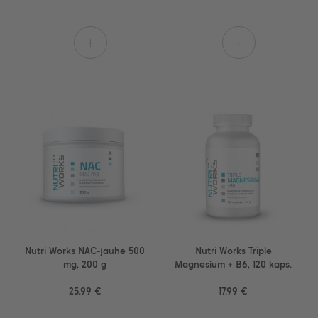
+
+
Nutri Works NAC-jauhe 500
Nutri Works Triple
mg, 200 g
Magnesium + B6, 120 kaps.
25.99 €
17.99 €