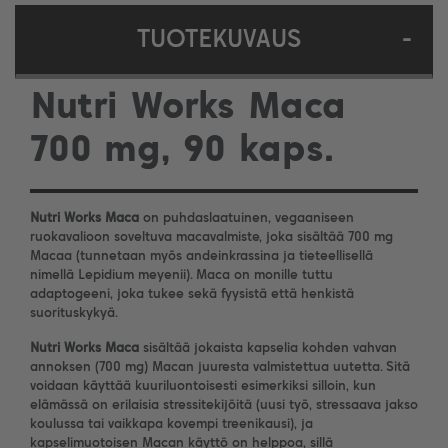
TUOTEKUVAUS
-
Nutri Works Maca
700 mg, 90 kaps.
Nutri Works Maca
on puhdaslaatuinen, vegaaniseen
ruokavalioon soveltuva macavalmiste, joka sisältää 700 mg
Macaa (tunnetaan myös andeinkrassina ja tieteellisellä
nimellä Lepidium meyenii). Maca on monille tuttu
adaptogeeni, joka tukee sekä fyysistä että henkistä
suorituskykyä.
Nutri Works Maca
sisältää jokaista kapselia kohden vahvan
annoksen (700 mg) Macan juuresta valmistettua uutetta. Sitä
voidaan käyttää kuuriluontoisesti esimerkiksi silloin, kun
elämässä on erilaisia stressitekijöitä (uusi työ, stressaava jakso
koulussa tai vaikkapa kovempi treenikausi), ja
kapselimuotoisen Macan käyttö on helppoa, sillä