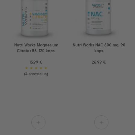
Nutri Works Magnesium
Nutri Works NAC 600 mg, 90
Citrate+B6, 120 kaps.
kaps.
15.99 €
26.99 €
★
★
★
★
★
(4 arvostelua)
+
+