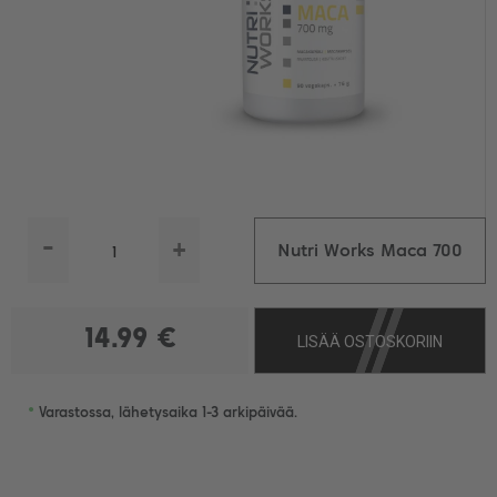
-
+
Nutri Works Maca 700
mg, 90 kaps.
14.99 €
LISÄÄ OSTOSKORIIN
•
Varastossa, lähetysaika 1-3 arkipäivää.