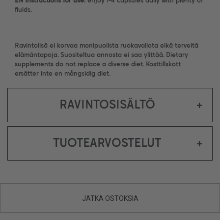
EN Instructions for use:
enjoy 1-4 capsules daily with plenty of
fluids.
Ravintolisä ei korvaa monipuolista ruokavaliota eikä terveitä
elämäntapoja. Suositeltua annosta ei saa ylittää. Dietary
supplements do not replace a diverse diet. Kosttillskott
ersätter inte en mångsidig diet.
RAVINTOSISÄLTÖ
+
TUOTEARVOSTELUT
+
JATKA OSTOKSIA