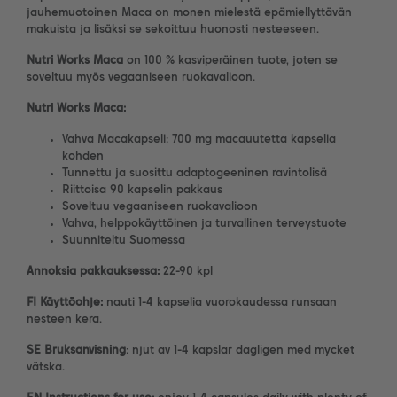
jauhemuotoinen Maca on monen mielestä epämiellyttävän
makuista ja lisäksi se sekoittuu huonosti nesteeseen.
Nutri Works
Maca
on 100 % kasviperäinen tuote, joten se
soveltuu myös vegaaniseen ruokavalioon.
Nutri Works
Maca
:
Vahva Macakapseli: 700 mg macauutetta kapselia
kohden
Tunnettu ja suosittu adaptogeeninen ravintolisä
Riittoisa 90 kapselin pakkaus
Soveltuu vegaaniseen ruokavalioon
Vahva, helppokäyttöinen ja turvallinen terveystuote
Suunniteltu Suomessa
Annoksia pakkauksessa:
22-90 kpl
FI Käyttöohje:
nauti 1-4 kapselia vuorokaudessa runsaan
nesteen kera.
SE Bruksanvisning
: njut av 1-4 kapslar dagligen med mycket
vätska.