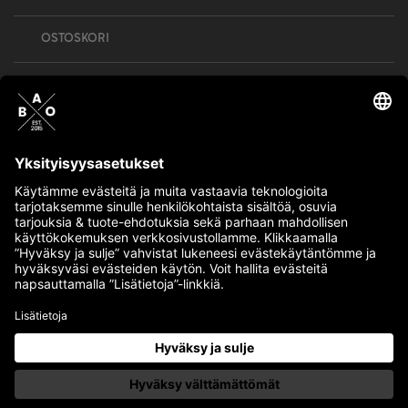
OSTOSKORI
Bull’s All Out is social – follow us and show
your passion!
BULLMENTULA.FI