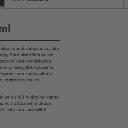
 ml
kas tehonlisääjäshotti, joka
ergy Shot sisältää lukuisia
arantavat keskittymiskykyä
iinia, Asetyyli-L-Tyrosiinia,
. Vegaaniseen ruokavalioon
ia, maitoa tai muita
n ja se on 100 % doping-vapaa
ja voit ottaa sen mukaan
ti lisävirtaa saatavilla!