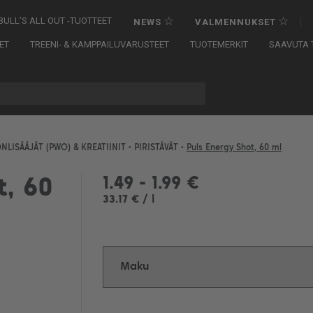
☆
☆
{
BULL’S ALL OUT -TUOTTEET
NEWS
VALMENNUKSET
ET
TREENI- & KAMPPAILUVARUSTEET
TUOTEMERKIT
SAAVUTA T
NLISÄÄJÄT (PWO) & KREATIINIT
•
PIRISTÄVÄT
•
Puls Energy Shot, 60 ml
1.49 - 1.99 €
t, 60
33.17 € / l