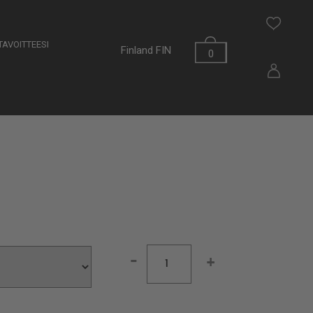
AVOITTEESI
Finland
FIN
0
-
+