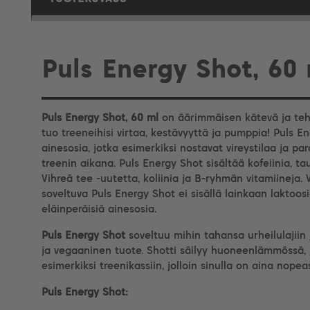
Puls Energy Shot, 60
Puls Energy Shot, 60 ml
on äärimmäisen kätevä ja teho
tuo treeneihisi virtaa, kestävyyttä ja pumppia! Puls En
ainesosia, jotka esimerkiksi nostavat vireystilaa ja p
treenin aikana. Puls Energy Shot sisältää kofeiinia, taur
Vihreä tee -uutetta, koliinia ja B-ryhmän vitamiineja
soveltuva Puls Energy Shot ei sisällä lainkaan laktoos
eläinperäisiä ainesosia.
Puls Energy Shot
soveltuu mihin tahansa urheilulajii
ja vegaaninen tuote. Shotti säilyy huoneenlämmössä, 
esimerkiksi treenikassiin, jolloin sinulla on aina nopeas
Puls
Energy Shot
: