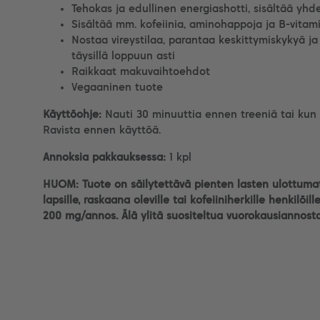
Tehokas ja edullinen energiashotti, sisältää yh
Sisältää mm. kofeiinia, aminohappoja ja B-vitami
Nostaa vireystilaa, parantaa keskittymiskykyä j
täysillä loppuun asti
Raikkaat makuvaihtoehdot
Vegaaninen tuote
Käyttöohje:
Nauti 30 minuuttia ennen treeniä tai kun t
Ravista ennen käyttöä.
Annoksia pakkauksessa:
1 kpl
HUOM: Tuote on säilytettävä pienten lasten ulottumatt
lapsille, raskaana oleville tai kofeiiniherkille henkilöil
200 mg/annos. Älä ylitä suositeltua vuorokausiannosta