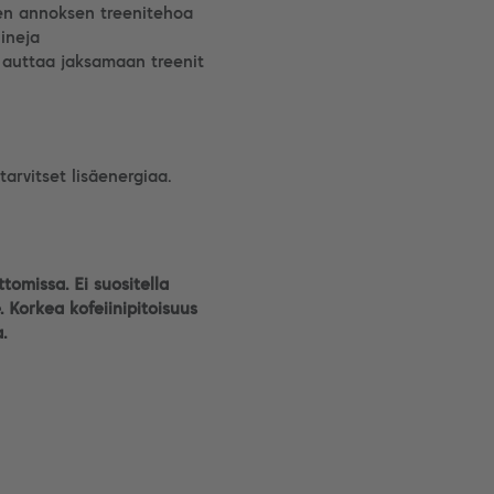
den annoksen treenitehoa
ineja
a auttaa jaksamaan treenit
arvitset lisäenergiaa.
omissa. Ei suositella
le. Korkea kofeiinipitoisuus
.