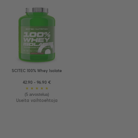
SCITEC 100% Whey Isolate
42.90 - 96.90 €
★
★
★
★
★
(5 arvostelua)
Useita vaihtoehtoja