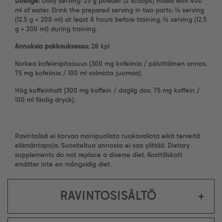
Dosage:
Daily serving: 25 g powder (2 scoops) mixed with 400
ml of water. Drink the prepared serving in two parts: ½ serving
(12.5 g + 200 ml) at least 4 hours before training. ½ serving (12.5
g + 200 ml) during training.
Annoksia pakkauksessa:
28 kpl
Korkea kofeiinipitoisuus (300 mg kofeiinia / päivittäinen annos,
75 mg kofeiinia / 100 ml valmista juomaa).
Hög koffeinhalt (300 mg koffein / daglig dos, 75 mg koffein /
100 ml färdig dryck).
Ravintolisä ei korvaa monipuolista ruokavaliota eikä terveitä
elämäntapoja. Suositeltua annosta ei saa ylittää. Dietary
supplements do not replace a diverse diet. Kosttillskott
ersätter inte en mångsidig diet.
RAVINTOSISÄLTÖ
+