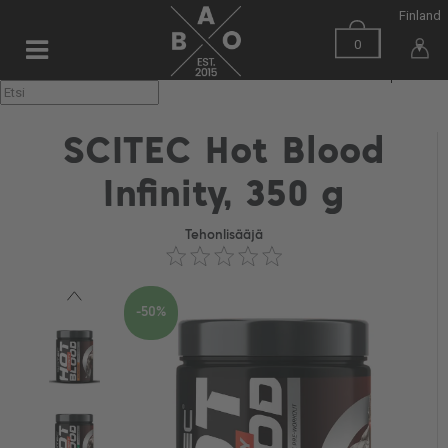
Finland
0
▼
SCITEC Hot Blood
Infinity, 350 g
Tehonlisääjä
-50%