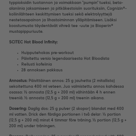
typpioksidin tuotannon ja voimakkaan ”pumpin” tueksi, beta-
alaniinia jaksamiseen ja pitkäkestoisiin suorituksiin, Cognizin®-
koliinilähteen keskittymisen tueksi sekä elektrolyyttejä
nestetasapainon ja lihastoiminnan ylläpitämiseen. Lisäksi
koostumusta täydentävät vihreä tee -uute ja Bioperin®
mustapippuriuute.
SCITEC Hot Blood Infinity:
Huipputehokas pre-workout
Päivitettu versio legendaarisesta Hot Bloodista
Reilusti kofeiinia
28 annoksen pakkaus
Annostus:
Päivittäinen annos: 25 g jauhetta (2 mitallista)
sekoitettuna 400 ml veteen. Juo valmistettu annos kahdessa
osassa: ½ annosta (12,5 g + 200 ml) vähintään 4 h ennen
treeniä. ½ annosta (12,5 g + 200 ml) treenin aikana.
Dosering:
Daglig dos: 25 g pulver (2 skopor) blandat med 400
ml vatten. Drick den färdiga portionen i två delar: ½ portion
(12,5 g + 200 ml) minst 4 timmar före träning. ½ portion (12,5 g +
200 ml) under träningen.