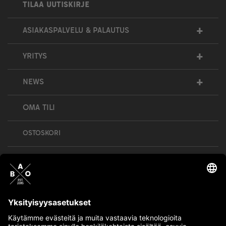
TILAA UUTISKIRJE
+
ASIAKASPALVELU & PALAUTUS
+
YRITYS
+
NEWS
OMA TILI
OSTOSKORI
Bull’s All Out is social – follow us and show
your passion!